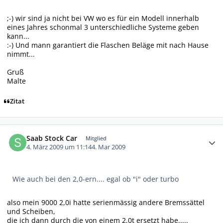
;-) wir sind ja nicht bei VW wo es für ein Modell innerhalb
eines Jahres schonmal 3 unterschiedliche Systeme geben
kann...
:-) Und mann garantiert die Flaschen Beläge mit nach Hause
nimmt...
Gruß
Malte
Zitat
Autor-Statistiken
Saab Stock Car
Mitglied
4. März 2009 um 11:14
4. Mar 2009
Wie auch bei den 2,0-ern.... egal ob "i" oder turbo
also mein 9000 2,0i hatte serienmässig andere Bremssättel
und Scheiben,
die ich dann durch die von einem 2,0t ersetzt habe.....