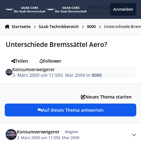
Zum Inhalt springen
SAAB CARS
Anmelden
Die Saab Gemeinschaft
Startseite
Saab Technikbereich
9000
Unterschiede Brem
Unterschiede Bremssättel Aero?
Teilen
Follower
Konsumverweigerer
3. März 2009 um 11:59
3. Mar 2009
in
9000
Neues Thema starten
Auf dieses Thema antworten
Autor-Statistiken
Konsumverweigerer
Mitglied
3. März 2009 um 11:59
3. Mar 2009