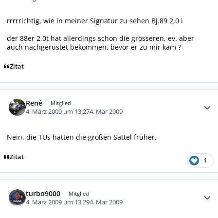
rrrrrichtig, wie in meiner Signatur zu sehen Bj.89 2,0 i
der 88er 2,0t hat allerdings schon die grösseren, ev. aber
auch nachgerüstet bekommen, bevor er zu mir kam ?
Zitat
Autor-Statistiken
René
Mitglied
4. März 2009 um 13:27
4. Mar 2009
Nein, die TUs hatten die großen Sättel früher.
Zitat
1
Autor-Statistiken
turbo9000
Mitglied
4. März 2009 um 13:29
4. Mar 2009