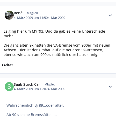
Autor-Statistiken
René
Mitglied
4. März 2009 um 11:50
4. Mar 2009
Es ging hier um MY '93. Und da gab es keine Unterschiede
mehr.
Die ganz alten 9k hatten die VA-Bremse vom 900er mit neuen
Achsen. Hier ist der Umbau auf die neueren 9k-Bremsen,
ebenso wie auch am 900er, natürlich durchaus sinnig.
Zitat
Autor-Statistiken
Saab Stock Car
Mitglied
4. März 2009 um 12:07
4. Mar 2009
Wahrscheinlich Bj 89...oder älter.
Ab 90 gleiche Bremssättel.....