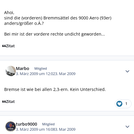
Ahoi,
sind die (vorderen) Bremmsättel des 9000 Aero (93er)
anders/größer o.Ä.?
Bei mir ist der vordere rechte undicht geworden...
Zitat
Autor-Statistiken
Marbo
Mitglied
3. März 2009 um 12:02
3. Mar 2009
Bremse ist wie bei allen 2,3-ern. Kein Unterschied.
Zitat
1
Autor-Statistiken
turbo9000
Mitglied
3. März 2009 um 16:08
3. Mar 2009