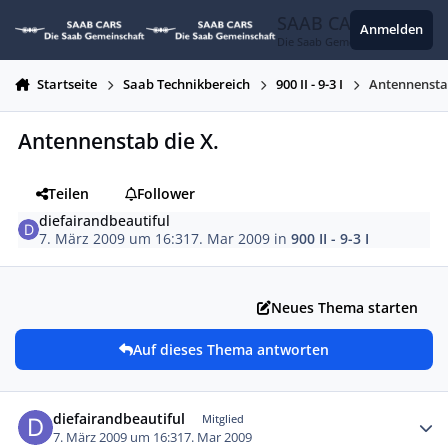
Zum Inhalt springen
SAAB CARS
Anmelden
Die Saab Gemeinschaft
Startseite
Saab Technikbereich
900 II - 9-3 I
Antennenstab
Antennenstab die X.
Teilen
Follower
diefairandbeautiful
7. März 2009 um 16:31
7. Mar 2009
in
900 II - 9-3 I
Neues Thema starten
Auf dieses Thema antworten
Autor-Statistiken
diefairandbeautiful
Mitglied
7. März 2009 um 16:31
7. Mar 2009