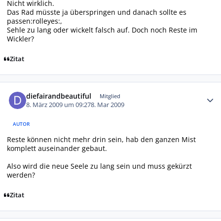
Nicht wirklich.
Das Rad müsste ja überspringen und danach sollte es
passen:rolleyes:,
Sehle zu lang oder wickelt falsch auf. Doch noch Reste im
Wickler?
Zitat
Autor-Statistiken
diefairandbeautiful
Mitglied
8. März 2009 um 09:27
8. Mar 2009
AUTOR
Reste können nicht mehr drin sein, hab den ganzen Mist
komplett auseinander gebaut.
Also wird die neue Seele zu lang sein und muss gekürzt
werden?
Zitat