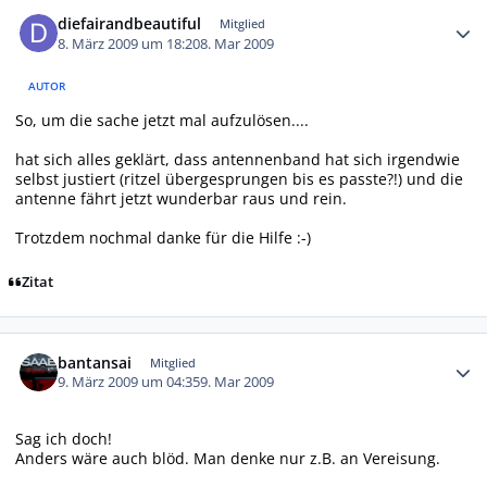
Autor-Statistiken
diefairandbeautiful
Mitglied
8. März 2009 um 18:20
8. Mar 2009
AUTOR
So, um die sache jetzt mal aufzulösen....
hat sich alles geklärt, dass antennenband hat sich irgendwie
selbst justiert (ritzel übergesprungen bis es passte?!) und die
antenne fährt jetzt wunderbar raus und rein.
Trotzdem nochmal danke für die Hilfe :-)
Zitat
Autor-Statistiken
bantansai
Mitglied
9. März 2009 um 04:35
9. Mar 2009
Sag ich doch!
Anders wäre auch blöd. Man denke nur z.B. an Vereisung.