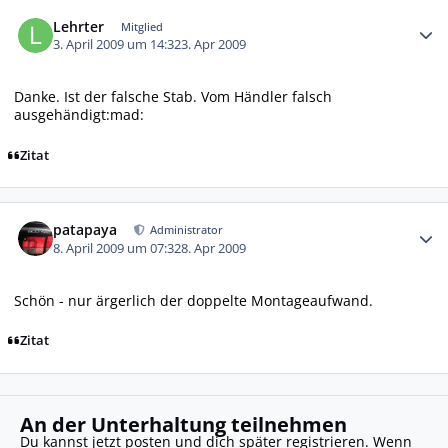
Autor-Statistiken
Lehrter
Mitglied
3. April 2009 um 14:32
3. Apr 2009
Danke. Ist der falsche Stab. Vom Händler falsch
ausgehändigt:mad:
Zitat
Autor-Statistiken
patapaya
Administrator
8. April 2009 um 07:32
8. Apr 2009
Schön - nur ärgerlich der doppelte Montageaufwand.
Zitat
An der Unterhaltung teilnehmen
Du kannst jetzt posten und dich später registrieren. Wenn