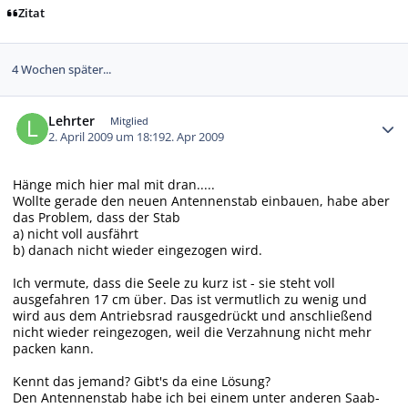
Zitat
4 Wochen später...
Autor-Statistiken
Lehrter
Mitglied
2. April 2009 um 18:19
2. Apr 2009
Hänge mich hier mal mit dran.....
Wollte gerade den neuen Antennenstab einbauen, habe aber
das Problem, dass der Stab
a) nicht voll ausfährt
b) danach nicht wieder eingezogen wird.
Ich vermute, dass die Seele zu kurz ist - sie steht voll
ausgefahren 17 cm über. Das ist vermutlich zu wenig und
wird aus dem Antriebsrad rausgedrückt und anschließend
nicht wieder reingezogen, weil die Verzahnung nicht mehr
packen kann.
Kennt das jemand? Gibt's da eine Lösung?
Den Antennenstab habe ich bei einem unter anderen Saab-