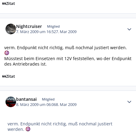
Zitat
Autor-Statistiken
Nightcruiser
Mitglied
7. März 2009 um 16:52
7. Mar 2009
verm. Endpunkt nicht richtig, muß nochmal justiert werden.
Müsstest beim Einsetzen mit 12V feststellen, wo der Endpunkt
des Antriebrades ist.
Zitat
Autor-Statistiken
bantansai
Mitglied
8. März 2009 um 06:06
8. Mar 2009
verm. Endpunkt nicht richtig, muß nochmal justiert
werden.