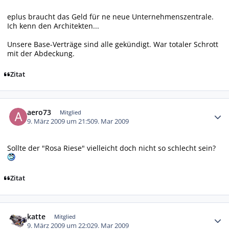
eplus braucht das Geld für ne neue Unternehmenszentrale.
Ich kenn den Architekten...
Unsere Base-Verträge sind alle gekündigt. War totaler Schrott
mit der Abdeckung.
Zitat
Autor-Statistiken
aero73
Mitglied
9. März 2009 um 21:50
9. Mar 2009
Sollte der "Rosa Riese" vielleicht doch nicht so schlecht sein?
Zitat
Autor-Statistiken
katte
Mitglied
9. März 2009 um 22:02
9. Mar 2009