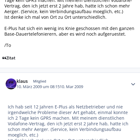
Tage kein GPRS machen. Mit meinem dienstlichen Vodafone-
Vertrag, den ich jetzt erst 2 Jahre hab, hatte ich schon mehr
Aerger. (Service, kein Verbindungsaufbau moeglich, etc.)
Ist denke ich mal von Ort zu Ort unterschiedlich.
E-Plus hat sich ein wenig ins Knie geschossen mit den ganzen
Base-Dauertelefonierern, aber es wird noch aufgeruestet.
/To
Zitat
Autor-Statistiken
klaus
Mitglied
10. März 2009 um 08:15
10. Mar 2009
Ich hab seit 12 Jahren E-Plus als Netzbetrieber und nie
irgendwelche Probleme dieser Art gehabt, einmal konnte
ich 2 Tage kein GPRS machen. Mit meinem dienstlichen
Vodafone-Vertrag, den ich jetzt erst 2 Jahre hab, hatte ich
schon mehr Aerger. (Service, kein Verbindungsaufbau
moeglich, etc.)