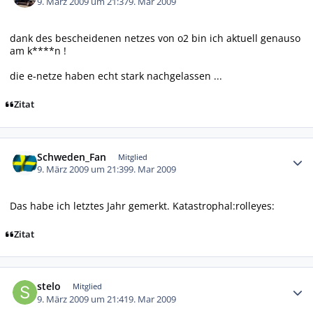
9. März 2009 um 21:37
9. Mar 2009
dank des bescheidenen netzes von o2 bin ich aktuell genauso
am k****n !
die e-netze haben echt stark nachgelassen ...
Zitat
Autor-Statistiken
Schweden_Fan
Mitglied
9. März 2009 um 21:39
9. Mar 2009
Das habe ich letztes Jahr gemerkt. Katastrophal:rolleyes:
Zitat
Autor-Statistiken
stelo
Mitglied
9. März 2009 um 21:41
9. Mar 2009