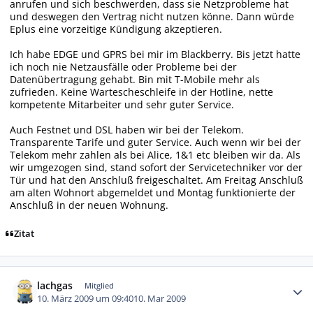
anrufen und sich beschwerden, dass sie Netzprobleme hat
und deswegen den Vertrag nicht nutzen könne. Dann würde
Eplus eine vorzeitige Kündigung akzeptieren.
Ich habe EDGE und GPRS bei mir im Blackberry. Bis jetzt hatte
ich noch nie Netzausfälle oder Probleme bei der
Datenübertragung gehabt. Bin mit T-Mobile mehr als
zufrieden. Keine Wartescheschleife in der Hotline, nette
kompetente Mitarbeiter und sehr guter Service.
Auch Festnet und DSL haben wir bei der Telekom.
Transparente Tarife und guter Service. Auch wenn wir bei der
Telekom mehr zahlen als bei Alice, 1&1 etc bleiben wir da. Als
wir umgezogen sind, stand sofort der Servicetechniker vor der
Tür und hat den Anschluß freigeschaltet. Am Freitag Anschluß
am alten Wohnort abgemeldet und Montag funktionierte der
Anschluß in der neuen Wohnung.
Zitat
Autor-Statistiken
lachgas
Mitglied
10. März 2009 um 09:40
10. Mar 2009