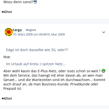
Wozu denn sonst?
Zitat
Autor-Statistiken
targa
Mitglied
10. März 2009 um 09:49
10. Mar 2009
Edge ist doch dasselbe wie 3G, oder??
Noe.
Im Urlaub auf Kreta ;) spitzen Netz...
Aber wohl kaum das E-Plus-Netz, oder isses schon so weit ?
Mit dem Service, das haengt mE eher davon ab, an wen man
Geraet... und die Wartezeiten sind eh durchwachsen... Kommt
auch drauf an, ob man Business-Kunde, Privatkunde oder
Prepaid ist.
Zitat