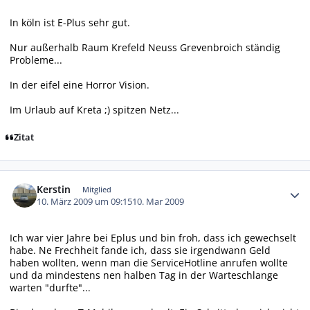
In köln ist E-Plus sehr gut.
Nur außerhalb Raum Krefeld Neuss Grevenbroich ständig
Probleme...
In der eifel eine Horror Vision.
Im Urlaub auf Kreta ;) spitzen Netz...
Zitat
Autor-Statistiken
Kerstin
Mitglied
10. März 2009 um 09:15
10. Mar 2009
Ich war vier Jahre bei Eplus und bin froh, dass ich gewechselt
habe. Ne Frechheit fande ich, dass sie irgendwann Geld
haben wollten, wenn man die ServiceHotline anrufen wollte
und da mindestens nen halben Tag in der Warteschlange
warten "durfte"...