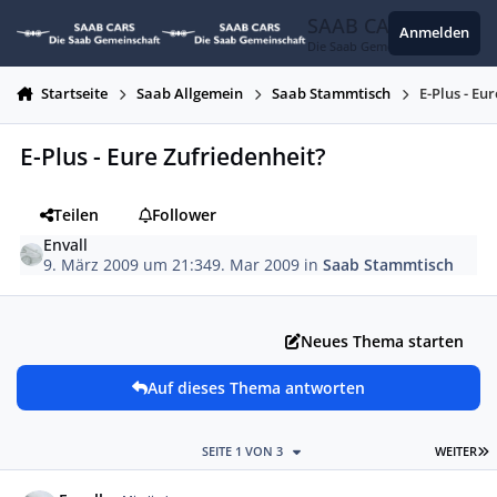
Zum Inhalt springen
SAAB CARS
Anmelden
Die Saab Gemeinschaft
Startseite
Saab Allgemein
Saab Stammtisch
E-Plus - Eu
E-Plus - Eure Zufriedenheit?
Teilen
Follower
Envall
9. März 2009 um 21:34
9. Mar 2009
in
Saab Stammtisch
Neues Thema starten
Auf dieses Thema antworten
L
SEITE 1 VON 3
WEITER
Autor-Statistiken