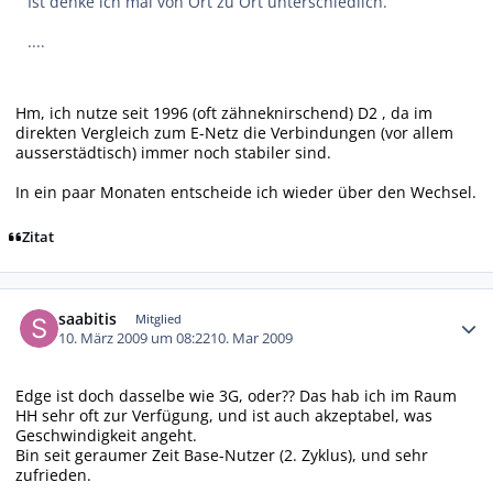
Ist denke ich mal von Ort zu Ort unterschiedlich.
....
Hm, ich nutze seit 1996 (oft zähneknirschend) D2 , da im
direkten Vergleich zum E-Netz die Verbindungen (vor allem
ausserstädtisch) immer noch stabiler sind.
In ein paar Monaten entscheide ich wieder über den Wechsel.
Zitat
Autor-Statistiken
saabitis
Mitglied
10. März 2009 um 08:22
10. Mar 2009
Edge ist doch dasselbe wie 3G, oder?? Das hab ich im Raum
HH sehr oft zur Verfügung, und ist auch akzeptabel, was
Geschwindigkeit angeht.
Bin seit geraumer Zeit Base-Nutzer (2. Zyklus), und sehr
zufrieden.