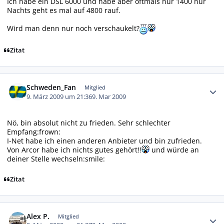
Ich habe ein DSL 6000 und habe aber oftmals nur 1400 nur
Nachts geht es mal auf 4800 rauf.
Wird man denn nur noch verschaukelt?
Zitat
Autor-Statistiken
Schweden_Fan
Mitglied
9. März 2009 um 21:36
9. Mar 2009
Nö, bin absolut nicht zu frieden. Sehr schlechter
Empfang:frown:
I-Net habe ich einen anderen Anbieter und bin zufrieden.
Von Arcor habe ich nichts gutes gehört!!
und würde an
deiner Stelle wechseln:smile:
Zitat
Autor-Statistiken
Alex P.
Mitglied