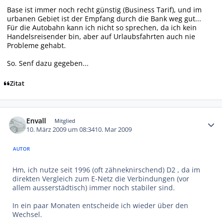
Base ist immer noch recht günstig (Business Tarif), und im
urbanen Gebiet ist der Empfang durch die Bank weg gut...
Für die Autobahn kann ich nicht so sprechen, da ich kein
Handelsreisender bin, aber auf Urlaubsfahrten auch nie
Probleme gehabt.
So. Senf dazu gegeben...
Zitat
Autor-Statistiken
Envall
Mitglied
10. März 2009 um 08:34
10. Mar 2009
AUTOR
Hm, ich nutze seit 1996 (oft zähneknirschend) D2 , da im
direkten Vergleich zum E-Netz die Verbindungen (vor
allem ausserstädtisch) immer noch stabiler sind.
In ein paar Monaten entscheide ich wieder über den
Wechsel.