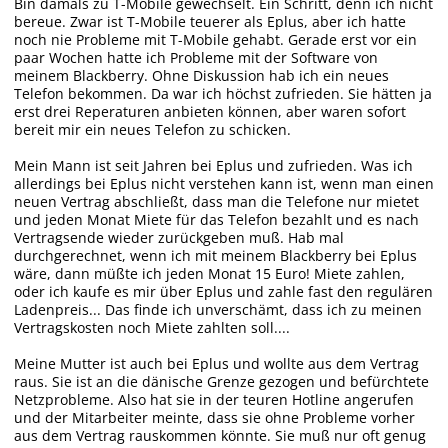
Bin damals zu T-Mobile gewechselt. Ein Schritt, denn ich nicht
bereue. Zwar ist T-Mobile teuerer als Eplus, aber ich hatte
noch nie Probleme mit T-Mobile gehabt. Gerade erst vor ein
paar Wochen hatte ich Probleme mit der Software von
meinem Blackberry. Ohne Diskussion hab ich ein neues
Telefon bekommen. Da war ich höchst zufrieden. Sie hätten ja
erst drei Reperaturen anbieten können, aber waren sofort
bereit mir ein neues Telefon zu schicken.
Mein Mann ist seit Jahren bei Eplus und zufrieden. Was ich
allerdings bei Eplus nicht verstehen kann ist, wenn man einen
neuen Vertrag abschließt, dass man die Telefone nur mietet
und jeden Monat Miete für das Telefon bezahlt und es nach
Vertragsende wieder zurückgeben muß. Hab mal
durchgerechnet, wenn ich mit meinem Blackberry bei Eplus
wäre, dann müßte ich jeden Monat 15 Euro! Miete zahlen,
oder ich kaufe es mir über Eplus und zahle fast den regulären
Ladenpreis... Das finde ich unverschämt, dass ich zu meinen
Vertragskosten noch Miete zahlten soll....
Meine Mutter ist auch bei Eplus und wollte aus dem Vertrag
raus. Sie ist an die dänische Grenze gezogen und befürchtete
Netzprobleme. Also hat sie in der teuren Hotline angerufen
und der Mitarbeiter meinte, dass sie ohne Probleme vorher
aus dem Vertrag rauskommen könnte. Sie muß nur oft genug