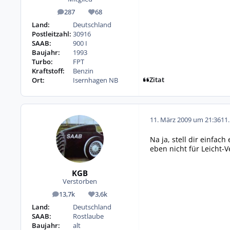
287
68
Beiträge
Reputation
Land:
Deutschland
Postleitzahl:
30916
SAAB:
900 I
Baujahr:
1993
Turbo:
FPT
Kraftstoff:
Benzin
Zitat
Ort:
Isernhagen NB
11. März 2009 um 21:36
11
Na ja, stell dir einfa
eben nicht für Leicht-
KGB
Verstorben
13,7k
3,6k
Beiträge
Reputation
Land:
Deutschland
SAAB:
Rostlaube
Baujahr:
alt