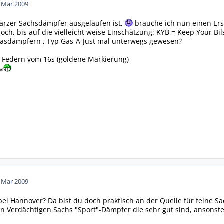
. Mar 2009
rzer Sachsdämpfer ausgelaufen ist,
brauche ich nun einen Ersa
och, bis auf die vielleicht weise Einschätzung: KYB = Keep Your Bil
Gasdämpfern , Typ Gas-A-Just mal unterwegs gewesen?
: Federn vom 16s (goldene Markierung)
e!
. Mar 2009
 bei Hannover? Da bist du doch praktisch an der Quelle für feine S
en Verdächtigen Sachs "Sport"-Dämpfer die sehr gut sind, ansonsten