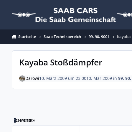
Zum Inhalt springen
Startseite
Saab Technikbereich
99, 90, 900 I
Kayaba
Kayaba Stoßdämpfer
Darowi
10. März 2009 um 23:00
10. Mar 2009
in
99, 90,
LETZTE SEITE
1
2
3
4
WEITER