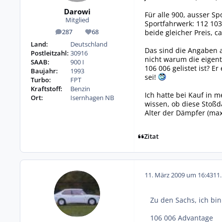
Darowi
Für alle 900, ausser S
Mitglied
Sportfahrwerk: 112 103
beide gleicher Preis, c
287
68
Beiträge
Reputation
Land:
Deutschland
Das sind die Angaben a
Postleitzahl:
30916
nicht warum die eigent
SAAB:
900 I
106 006 gelistet ist? E
Baujahr:
1993
sei!
Turbo:
FPT
Kraftstoff:
Benzin
Ich hatte bei Kauf in 
Ort:
Isernhagen NB
wissen, ob diese Stoßd
Alter der Dämpfer (max.
Zitat
11. März 2009 um 16:43
11
Zu den Sachs, ich bin
106 006 Advantage