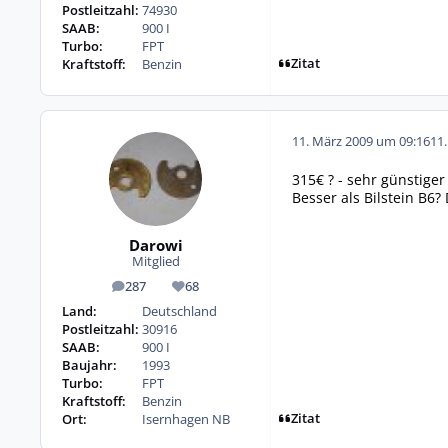
Postleitzahl:
74930
SAAB:
900 I
Turbo:
FPT
Zitat
Kraftstoff:
Benzin
11. März 2009 um 09:16
11
315€ ? - sehr günstige
Besser als Bilstein B6?
Darowi
Mitglied
287
68
Beiträge
Reputation
Land:
Deutschland
Postleitzahl:
30916
SAAB:
900 I
Baujahr:
1993
Turbo:
FPT
Kraftstoff:
Benzin
Zitat
Ort:
Isernhagen NB