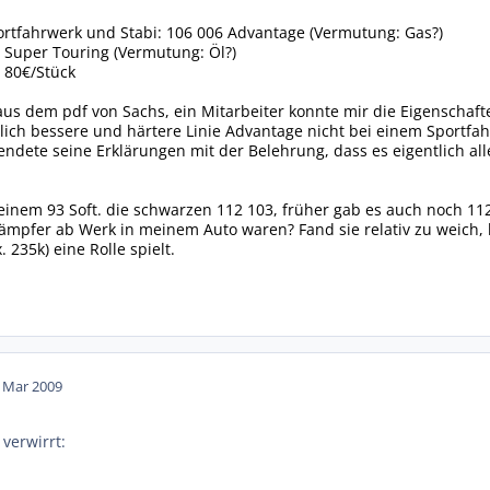
portfahrwerk und Stabi: 106 006 Advantage (Vermutung: Gas?)
 Super Touring (Vermutung: Öl?)
a 80€/Stück
us dem pdf von Sachs, ein Mitarbeiter konnte mir die Eigenschaft
lich bessere und härtere Linie Advantage nicht bei einem Sportfah
r endete seine Erklärungen mit der Belehrung, dass es eigentlich al
meinem 93 Soft. die schwarzen 112 103, früher gab es auch noch 11
ämpfer ab Werk in meinem Auto waren? Fand sie relativ zu weich, k
 235k) eine Rolle spielt.
. Mar 2009
 verwirrt: