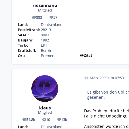
riesennano
Mitglied
883
57
Beiträge
Reputation
Land:
Deutschland
Postleitzahl:
28213
SAAB:
900 I
Baujahr:
1992
Turbo:
LPT
Kraftstoff:
Benzin
Zitat
Ort:
Bremen
11. März 2009 um 07:59
11
Es gibt von den üblic
gesehen.
klaus
Das Problem dürfte bei
Mitglied
Falls nicht: Unbedingt
54,8k
10
13k
Beiträge
Lösungen
Reputation
Ansonsten würde ich di
Land:
Deutschland