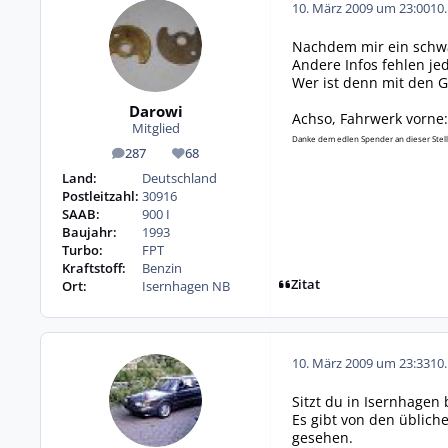
10. März 2009 um 23:00
10
Nachdem mir ein schwa
Andere Infos fehlen jed
Wer ist denn mit den 
Darowi
Achso, Fahrwerk vorne
Mitglied
Danke dem edlen Spender an dieser Stell
287
68
Beiträge
Reputation
Land:
Deutschland
Postleitzahl:
30916
SAAB:
900 I
Baujahr:
1993
Turbo:
FPT
Kraftstoff:
Benzin
Zitat
Ort:
Isernhagen NB
10. März 2009 um 23:33
10
Sitzt du in Isernhagen
Es gibt von den üblich
gesehen.