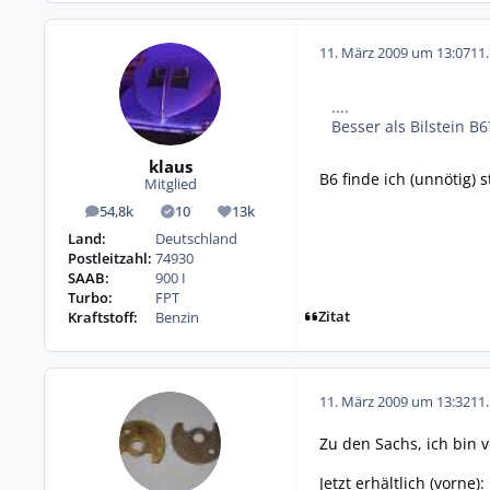
11. März 2009 um 13:07
11
....
Besser als Bilstein B6
klaus
B6 finde ich (unnötig) 
Mitglied
54,8k
10
13k
Beiträge
Lösungen
Reputation
Land:
Deutschland
Postleitzahl:
74930
SAAB:
900 I
Turbo:
FPT
Zitat
Kraftstoff:
Benzin
11. März 2009 um 13:32
11
Zu den Sachs, ich bin v
Jetzt erhältlich (vorne):