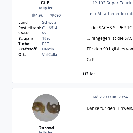
Gi.Pi.
112 103 Super Tourin
Mitglied
ein Mitarbeiter konnt
1,9k
690
Beiträge
Reputation
Land:
Schweiz
... die SACHS SUPER TO
Postleitzahl:
CH-6614
SAAB:
99
... hingegen ist die SA
Baujahr:
1980
Turbo:
FPT
Für den 901 gibt es vo
Kraftstoff:
Benzin
Ort:
Val Colla
Gi.Pi.
Zitat
11. März 2009 um 20:54
11
Danke für den Hinweis,
Darowi
Mitglied