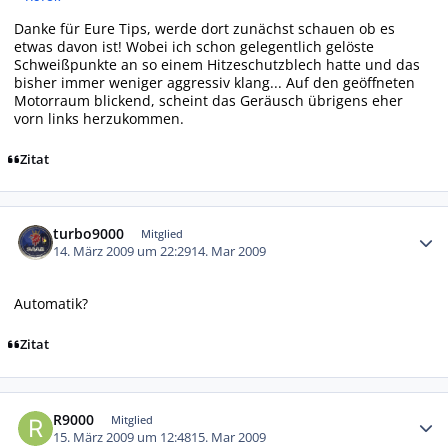
Danke für Eure Tips, werde dort zunächst schauen ob es
etwas davon ist! Wobei ich schon gelegentlich gelöste
Schweißpunkte an so einem Hitzeschutzblech hatte und das
bisher immer weniger aggressiv klang... Auf den geöffneten
Motorraum blickend, scheint das Geräusch übrigens eher
vorn links herzukommen.
Zitat
Autor-Statistiken
turbo9000
Mitglied
14. März 2009 um 22:29
14. Mar 2009
Automatik?
Zitat
Autor-Statistiken
R9000
Mitglied
15. März 2009 um 12:48
15. Mar 2009