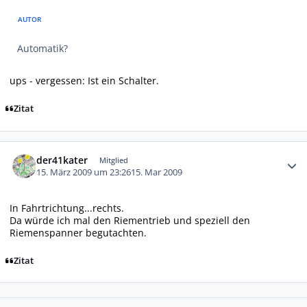
AUTOR
Automatik?
ups - vergessen: Ist ein Schalter.
Zitat
Autor-Statistiken
der41kater
Mitglied
15. März 2009 um 23:26
15. Mar 2009
In Fahrtrichtung...rechts.
Da würde ich mal den Riementrieb und speziell den
Riemenspanner begutachten.
Zitat