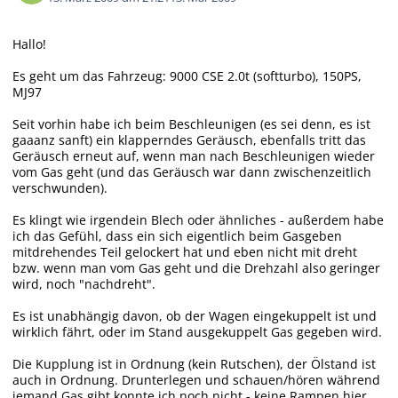
Hallo!
Es geht um das Fahrzeug: 9000 CSE 2.0t (softturbo), 150PS,
MJ97
Seit vorhin habe ich beim Beschleunigen (es sei denn, es ist
gaaanz sanft) ein klapperndes Geräusch, ebenfalls tritt das
Geräusch erneut auf, wenn man nach Beschleunigen wieder
vom Gas geht (und das Geräusch war dann zwischenzeitlich
verschwunden).
Es klingt wie irgendein Blech oder ähnliches - außerdem habe
ich das Gefühl, dass ein sich eigentlich beim Gasgeben
mitdrehendes Teil gelockert hat und eben nicht mit dreht
bzw. wenn man vom Gas geht und die Drehzahl also geringer
wird, noch "nachdreht".
Es ist unabhängig davon, ob der Wagen eingekuppelt ist und
wirklich fährt, oder im Stand ausgekuppelt Gas gegeben wird.
Die Kupplung ist in Ordnung (kein Rutschen), der Ölstand ist
auch in Ordnung. Drunterlegen und schauen/hören während
jemand Gas gibt konnte ich noch nicht - keine Rampen hier.