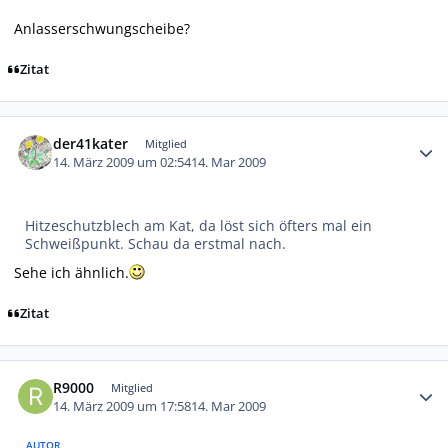
Anlasserschwungscheibe?
Zitat
Autor-Statistiken
der41kater
Mitglied
14. März 2009 um 02:54
14. Mar 2009
Hitzeschutzblech am Kat, da löst sich öfters mal ein
Schweißpunkt. Schau da erstmal nach.
Sehe ich ähnlich.
Zitat
Autor-Statistiken
R9000
Mitglied
14. März 2009 um 17:58
14. Mar 2009
AUTOR