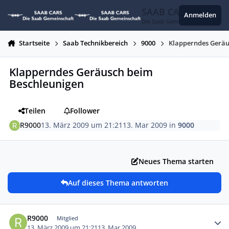
Zum Inhalt springen
SAAB CARS
Anmelden
Die Saab Gemeinschaft
Startseite
Saab Technikbereich
9000
Klapperndes Geräu
Klapperndes Geräusch beim
Beschleunigen
Teilen
Follower
R9000
13. März 2009 um 21:21
13. Mar 2009
in
9000
Neues Thema starten
Auf dieses Thema antworten
Autor-Statistiken
R9000
Mitglied
13. März 2009 um 21:21
13. Mar 2009