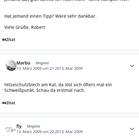
Hat jemand einen Tipp? Wäre sehr dankbar.
Viele Grüße, Robert
Zitat
Autor-Statistiken
Marbo
Mitglied
13. März 2009 um 21:26
13. Mar 2009
Hitzeschutzblech am Kat, da löst sich öfters mal ein
Schweißpunkt. Schau da erstmal nach.
Zitat
Autor-Statistiken
fly
Mitglied
13. März 2009 um 22:20
13. Mar 2009