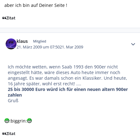
aber ich bin auf Deiner Seite !
Zitat
Autor-Statistiken
klaus
Mitglied
21. März 2009 um 07:50
21. Mar 2009
Ich möchte wetten, wenn Saab 1993 den 900er nicht
eingestellt hätte, wäre dieses Auto heute immer noch
angesagt. Es war damals schon ein Klassiker. Und heute,
16 Jahre später, wohl erst recht! ....
25 bis 30000 Euro würd ich für einen neuen altern 900er
zahlen
Gruß
:biggrin:
Zitat