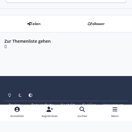
Teilen
Follower
Zur Themenliste gehen
Heller Modus
Dunkler Modus
Systemeinstellung
Design
Datenschutz
Kontakt
Cookies
Impressum
© Copyright 2025 - SAABoteure e. V.
Powered by
Invision Community
Anmelden
Registrieren
Suchen
Menü