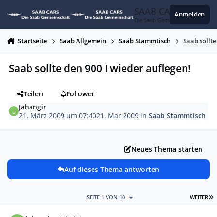
Zum Inhalt springen
SAAB CARS
Anmelden
Die Saab Gemeinschaft
Startseite
Saab Allgemein
Saab Stammtisch
Saab sollte
Saab sollte den 900 I wieder auflegen!
Teilen
Follower
Jahangir
21. März 2009 um 07:40
21. Mar 2009
in
Saab Stammtisch
Neues Thema starten
Auf dieses Thema antworten
L
SEITE 1 VON 10
WEITER
Autor-Statistiken