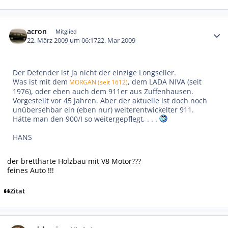
Autor-Statistiken
acron
Mitglied
22. März 2009 um 06:17
22. Mar 2009
Der Defender ist ja nicht der einzige Longseller.
Was ist mit dem
, dem LADA NIVA (seit
MORGAN (seit 1612)
1976), oder eben auch dem 911er aus Zuffenhausen.
Vorgestellt vor 45 Jahren. Aber der aktuelle ist doch noch
unübersehbar ein (eben nur) weiterentwickelter 911.
Hätte man den 900/I so weitergepflegt, . . .
HANS
der brettharte Holzbau mit V8 Motor???
feines Auto !!!
Zitat
Autor-Statistiken