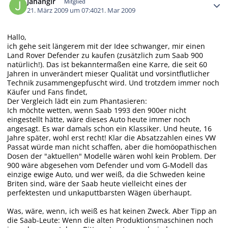
Jahangir
Mitglied
21. März 2009 um 07:40
21. Mar 2009
Hallo,
ich gehe seit längerem mit der Idee schwanger, mir einen
Land Rover Defender zu kaufen (zusätzlich zum Saab 900
natürlich!). Das ist bekanntermaßen eine Karre, die seit 60
Jahren in unverändert mieser Qualität und vorsintflutlicher
Technik zusammengepfuscht wird. Und trotzdem immer noch
Käufer und Fans findet,
Der Vergleich lädt ein zum Phantasieren:
Ich möchte wetten, wenn Saab 1993 den 900er nicht
eingestellt hätte, wäre dieses Auto heute immer noch
angesagt. Es war damals schon ein Klassiker. Und heute, 16
Jahre später, wohl erst recht! Klar die Absatzzahlen eines VW
Passat würde man nicht schaffen, aber die homöopathischen
Dosen der "aktuellen" Modelle wären wohl kein Problem. Der
900 wäre abgesehen vom Defender und vom G-Modell das
einzige ewige Auto, und wer weiß, da die Schweden keine
Briten sind, wäre der Saab heute vielleicht eines der
perfektesten und unkaputtbarsten Wägen überhaupt.
Was, wäre, wenn, ich weiß es hat keinen Zweck. Aber Tipp an
die Saab-Leute: Wenn die alten Produktionsmaschinen noch