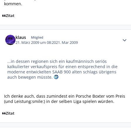
kommen.
Zitat
Autor-Statistiken
klaus
Mitglied
21. März 2009 um 08:20
21. Mar 2009
...in dessen regionen sich ein kaufmännisch seriös
kalkulierter verkaufspreis für einen entsprechend in die
moderne entwickelten SAAB 900 alten schlags übrigens
auch bewegen müsste.
Ich denke auch, dass zumindest ein Porsche Boxter vom Preis
(und Leistung:smile:) in der selben Liga spielen würden.
Zitat
Autor-Statistiken