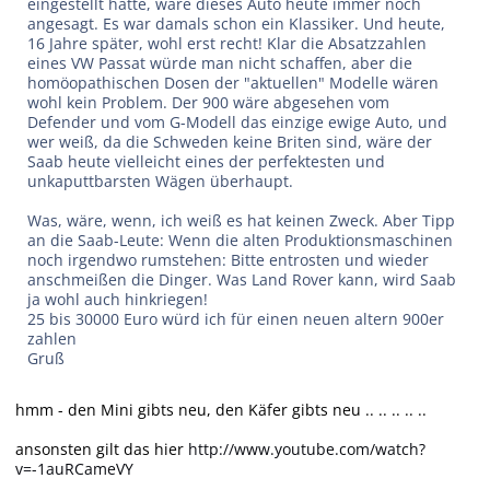
eingestellt hätte, wäre dieses Auto heute immer noch
angesagt. Es war damals schon ein Klassiker. Und heute,
16 Jahre später, wohl erst recht! Klar die Absatzzahlen
eines VW Passat würde man nicht schaffen, aber die
homöopathischen Dosen der "aktuellen" Modelle wären
wohl kein Problem. Der 900 wäre abgesehen vom
Defender und vom G-Modell das einzige ewige Auto, und
wer weiß, da die Schweden keine Briten sind, wäre der
Saab heute vielleicht eines der perfektesten und
unkaputtbarsten Wägen überhaupt.
Was, wäre, wenn, ich weiß es hat keinen Zweck. Aber Tipp
an die Saab-Leute: Wenn die alten Produktionsmaschinen
noch irgendwo rumstehen: Bitte entrosten und wieder
anschmeißen die Dinger. Was Land Rover kann, wird Saab
ja wohl auch hinkriegen!
25 bis 30000 Euro würd ich für einen neuen altern 900er
zahlen
Gruß
hmm - den Mini gibts neu, den Käfer gibts neu .. .. .. .. ..
ansonsten gilt das hier
http://www.youtube.com/watch?
v=-1auRCameVY