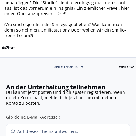
neuauflegen? Die "Studie" sieht allerdings ganz interessant
aus, ist das vornerum ein Insignia? Ein ziemlicher Frevel, hier
einen Opel anzupreisen... >:-€
(Wo sind eigentlich die Smileys geblieben? Was kann man
denn so nehmen, Smiliestation? Oder wollen wir ein Smilie-
freies Forum?)
Zitat
L
SEITE 1 VON 10
WEITER
An der Unterhaltung teilnehmen
Du kannst jetzt posten und dich später registrieren. Wenn
du ein Konto hast,
melde dich jetzt an
, um mit deinem
Konto zu posten.
Auf dieses Thema antworten...