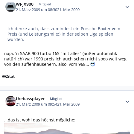
WI-JX900
Mitglied
21. März 2009 um 08:30
21. Mar 2009
Ich denke auch, dass zumindest ein Porsche Boxter vom
Preis (und Leistung:smile:) in der selben Liga spielen
würden.
naja, 'n SAAB 900 turbo 16S "mit alles" (außer automatik
natürlich) war 1990 preislich auch schon nicht sooo weit weg
von den zuffenhausenern. also: vom 968...
Zitat
Autor-Statistiken
thebassplayer
Mitglied
21. März 2009 um 09:54
21. Mar 2009
...das ist wohl das höchst mögliche: