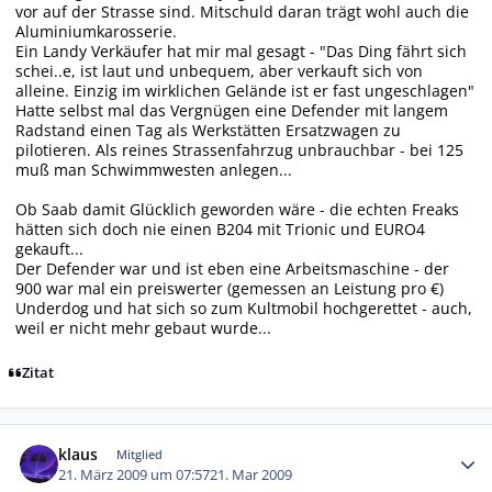
vor auf der Strasse sind. Mitschuld daran trägt wohl auch die
Aluminiumkarosserie.
Ein Landy Verkäufer hat mir mal gesagt - "Das Ding fährt sich
schei..e, ist laut und unbequem, aber verkauft sich von
alleine. Einzig im wirklichen Gelände ist er fast ungeschlagen"
Hatte selbst mal das Vergnügen eine Defender mit langem
Radstand einen Tag als Werkstätten Ersatzwagen zu
pilotieren. Als reines Strassenfahrzug unbrauchbar - bei 125
muß man Schwimmwesten anlegen...
Ob Saab damit Glücklich geworden wäre - die echten Freaks
hätten sich doch nie einen B204 mit Trionic und EURO4
gekauft...
Der Defender war und ist eben eine Arbeitsmaschine - der
900 war mal ein preiswerter (gemessen an Leistung pro €)
Underdog und hat sich so zum Kultmobil hochgerettet - auch,
weil er nicht mehr gebaut wurde...
Zitat
Autor-Statistiken
klaus
Mitglied
21. März 2009 um 07:57
21. Mar 2009