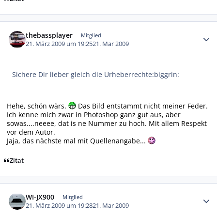
Autor-Statistiken
thebassplayer
Mitglied
21. März 2009 um 19:25
21. Mar 2009
Sichere Dir lieber gleich die Urheberrechte:biggrin:
Hehe, schön wärs.
Das Bild entstammt nicht meiner Feder.
Ich kenne mich zwar in Photoshop ganz gut aus, aber
sowas....neeee, dat is ne Nummer zu hoch. Mit allem Respekt
vor dem Autor.
Jaja, das nächste mal mit Quellenangabe...
Zitat
Autor-Statistiken
WI-JX900
Mitglied
21. März 2009 um 19:28
21. Mar 2009