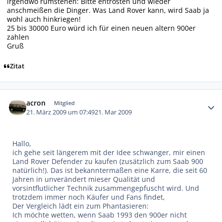
irgendwo rumstehen: Bitte entrosten und wieder
anschmeißen die Dinger. Was Land Rover kann, wird Saab ja
wohl auch hinkriegen!
25 bis 30000 Euro würd ich für einen neuen altern 900er
zahlen
Gruß
Zitat
Autor-Statistiken
acron
Mitglied
21. März 2009 um 07:49
21. Mar 2009
Hallo,
ich gehe seit längerem mit der Idee schwanger, mir einen
Land Rover Defender zu kaufen (zusätzlich zum Saab 900
natürlich!). Das ist bekanntermaßen eine Karre, die seit 60
Jahren in unverändert mieser Qualität und
vorsintflutlicher Technik zusammengepfuscht wird. Und
trotzdem immer noch Käufer und Fans findet,
Der Vergleich lädt ein zum Phantasieren:
Ich möchte wetten, wenn Saab 1993 den 900er nicht