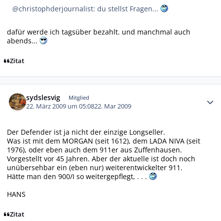
@christophderjournalist: du stellst Fragen...
dafür werde ich tagsüber bezahlt. und manchmal auch
abends...
Zitat
Autor-Statistiken
sydslesvig
Mitglied
22. März 2009 um 05:08
22. Mar 2009
Der Defender ist ja nicht der einzige Longseller.
Was ist mit dem MORGAN (seit 1612), dem LADA NIVA (seit
1976), oder eben auch dem 911er aus Zuffenhausen.
Vorgestellt vor 45 Jahren. Aber der aktuelle ist doch noch
unübersehbar ein (eben nur) weiterentwickelter 911.
Hätte man den 900/I so weitergepflegt, . . .
HANS
Zitat