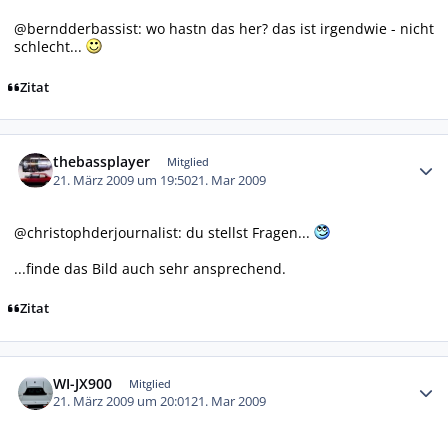
@berndderbassist: wo hastn das her? das ist irgendwie - nicht
schlecht...
Zitat
Autor-Statistiken
thebassplayer
Mitglied
21. März 2009 um 19:50
21. Mar 2009
@christophderjournalist: du stellst Fragen...
...finde das Bild auch sehr ansprechend.
Zitat
Autor-Statistiken
WI-JX900
Mitglied
21. März 2009 um 20:01
21. Mar 2009