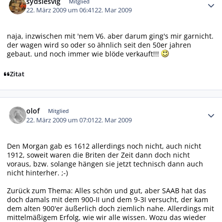
sydslesvig
Mitglied
22. März 2009 um 06:41
22. Mar 2009
naja, inzwischen mit 'nem V6. aber darum ging's mir garnicht.
der wagen wird so oder so ähnlich seit den 50er jahren
gebaut. und noch immer wie blöde verkauft!!!
Zitat
Autor-Statistiken
olof
Mitglied
22. März 2009 um 07:01
22. Mar 2009
Den Morgan gab es 1612 allerdings noch nicht, auch nicht
1912, soweit waren die Briten der Zeit dann doch nicht
voraus, bzw. solange hängen sie jetzt technisch dann auch
nicht hinterher. ;-)
Zurück zum Thema: Alles schön und gut, aber SAAB hat das
doch damals mit dem 900-II und dem 9-3I versucht, der kam
dem alten 900'er äußerlich doch ziemlich nahe. Allerdings mit
mittelmäßigem Erfolg, wie wir alle wissen. Wozu das wieder