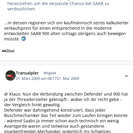
heranziehen um die verpasste Chance bei SAAB zu
verdeutlichen.
...in dessen regionen sich ein kaufmännisch seriös kalkulierter
verkaufspreis für einen entsprechend in die moderne
entwickelten SAAB 900 alten schlags übrigens auch bewegen
müsste.
Zitat
Autor-Statistiken
Transalpler
Mitglied
21. März 2009 um 08:17
21. Mar 2009
@ Klaus: Nun die Verbindung zwischen Defender und 900 hat
ja der Threadersteller geknüpft - wobei ich dir recht gebe -
der Vergleich hinkt gewaltig.
Defender war dahingehend konstruiert, dass jeder
Buschmechaniker das Teil wieder zum Laufen bringen konnte
- wärend Saabs ja immer schon auch technisch ein wenig
Avantgarde waren und teilweise auch gestandene
(markenfremde) Mechaniker ordentlich ins Schwitzen