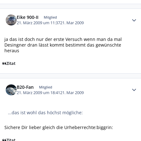
Autor-Statistiken
Eike 900-II
Mitglied
21. März 2009 um 11:37
21. Mar 2009
ja das ist doch nur der erste Versuch wenn man da mal
Desingner dran lässt kommt bestimmt das gewünschte
heraus
Zitat
Autor-Statistiken
B20-Fan
Mitglied
21. März 2009 um 18:41
21. Mar 2009
...das ist wohl das höchst mögliche:
Sichere Dir lieber gleich die Urheberrechte:biggrin:
Zitat