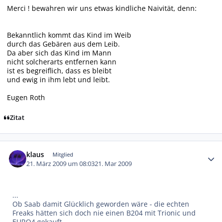
Merci ! bewahren wir uns etwas kindliche Naivität, denn:
Bekanntlich kommt das Kind im Weib
durch das Gebären aus dem Leib.
Da aber sich das Kind im Mann
nicht solcherarts entfernen kann
ist es begreiflich, dass es bleibt
und ewig in ihm lebt und leibt.
Eugen Roth
Zitat
Autor-Statistiken
klaus
Mitglied
21. März 2009 um 08:03
21. Mar 2009
...
Ob Saab damit Glücklich geworden wäre - die echten
Freaks hätten sich doch nie einen B204 mit Trionic und
EURO4 gekauft...