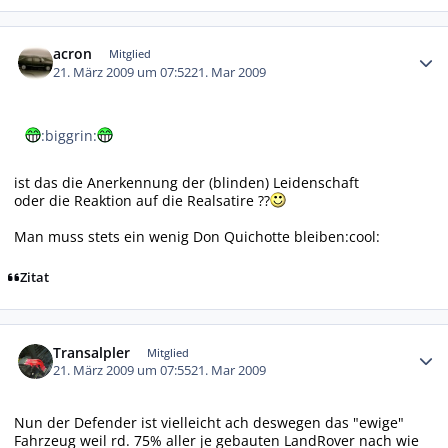
Autor-Statistiken
acron
Mitglied
21. März 2009 um 07:52
21. Mar 2009
:biggrin:
ist das die Anerkennung der (blinden) Leidenschaft
oder die Reaktion auf die Realsatire ??
Man muss stets ein wenig Don Quichotte bleiben:cool:
Zitat
Autor-Statistiken
Transalpler
Mitglied
21. März 2009 um 07:55
21. Mar 2009
Nun der Defender ist vielleicht ach deswegen das "ewige"
Fahrzeug weil rd. 75% aller je gebauten LandRover nach wie