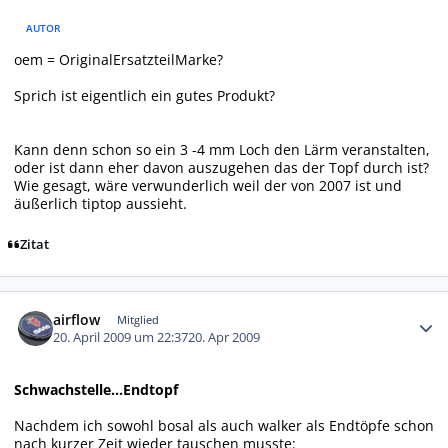
AUTOR
oem = OriginalErsatzteilMarke?
Sprich ist eigentlich ein gutes Produkt?
Kann denn schon so ein 3 -4 mm Loch den Lärm veranstalten,
oder ist dann eher davon auszugehen das der Topf durch ist?
Wie gesagt, wäre verwunderlich weil der von 2007 ist und
äußerlich tiptop aussieht.
Zitat
Autor-Statistiken
airflow
Mitglied
20. April 2009 um 22:37
20. Apr 2009
Schwachstelle...Endtopf
Nachdem ich sowohl bosal als auch walker als Endtöpfe schon
nach kurzer Zeit wieder tauschen musste: