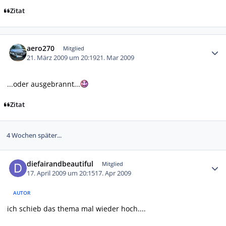
Zitat
Autor-Statistiken
aero270
Mitglied
21. März 2009 um 20:19
21. Mar 2009
...oder ausgebrannt...
Zitat
4 Wochen später...
Autor-Statistiken
diefairandbeautiful
Mitglied
17. April 2009 um 20:15
17. Apr 2009
AUTOR
ich schieb das thema mal wieder hoch....