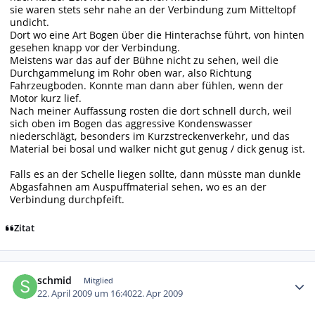
sie waren stets sehr nahe an der Verbindung zum Mitteltopf
undicht.
Dort wo eine Art Bogen über die Hinterachse führt, von hinten
gesehen knapp vor der Verbindung.
Meistens war das auf der Bühne nicht zu sehen, weil die
Durchgammelung im Rohr oben war, also Richtung
Fahrzeugboden. Konnte man dann aber fühlen, wenn der
Motor kurz lief.
Nach meiner Auffassung rosten die dort schnell durch, weil
sich oben im Bogen das aggressive Kondenswasser
niederschlägt, besonders im Kurzstreckenverkehr, und das
Material bei bosal und walker nicht gut genug / dick genug ist.
Falls es an der Schelle liegen sollte, dann müsste man dunkle
Abgasfahnen am Auspuffmaterial sehen, wo es an der
Verbindung durchpfeift.
Zitat
Autor-Statistiken
schmid
Mitglied
22. April 2009 um 16:40
22. Apr 2009