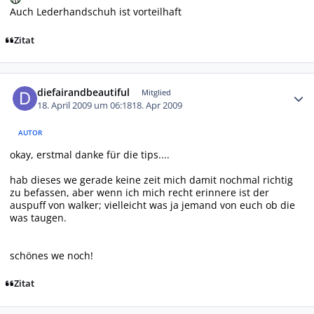
Auch Lederhandschuh ist vorteilhaft
Zitat
Autor-Statistiken
diefairandbeautiful
Mitglied
18. April 2009 um 06:18
18. Apr 2009
AUTOR
okay, erstmal danke für die tips....
hab dieses we gerade keine zeit mich damit nochmal richtig
zu befassen, aber wenn ich mich recht erinnere ist der
auspuff von walker; vielleicht was ja jemand von euch ob die
was taugen.
schönes we noch!
Zitat