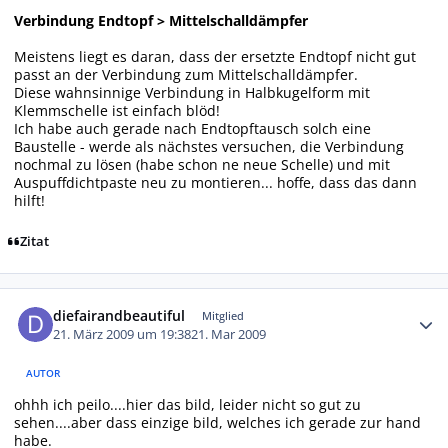
Verbindung Endtopf > Mittelschalldämpfer
Meistens liegt es daran, dass der ersetzte Endtopf nicht gut
passt an der Verbindung zum Mittelschalldämpfer.
Diese wahnsinnige Verbindung in Halbkugelform mit
Klemmschelle ist einfach blöd!
Ich habe auch gerade nach Endtopftausch solch eine
Baustelle - werde als nächstes versuchen, die Verbindung
nochmal zu lösen (habe schon ne neue Schelle) und mit
Auspuffdichtpaste neu zu montieren... hoffe, dass das dann
hilft!
Zitat
Autor-Statistiken
diefairandbeautiful
Mitglied
21. März 2009 um 19:38
21. Mar 2009
AUTOR
ohhh ich peilo....hier das bild, leider nicht so gut zu
sehen....aber dass einzige bild, welches ich gerade zur hand
habe.