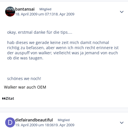
Autor-Statistiken
bantansai
Mitglied
18. April 2009 um 07:13
18. Apr 2009
okay, erstmal danke für die tips....
hab dieses we gerade keine zeit mich damit nochmal
richtig zu befassen, aber wenn ich mich recht erinnere ist
der auspuff von walker; vielleicht was ja jemand von euch
ob die was taugen.
schönes we noch!
Walker war auch OEM
Zitat
Autor-Statistiken
diefairandbeautiful
Mitglied
19. April 2009 um 18:06
19. Apr 2009