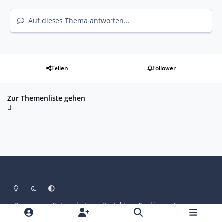
Auf dieses Thema antworten...
Teilen
Follower
Zur Themenliste gehen
Heller Modus
Dunkler Modus
Systemeinstellung
Design
Datenschutz
Kontakt
Cookies
Impressum
© Copyright 2025 - SAABoteure e. V.
Powered by
Invision Community