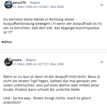
aero270
Mitglied
21. März 2009 um 19:56
21. Mar 2009
Du könntest deine Hände in Richtung dieser
Auspuffverbindung bewegen ( !!! wenn der Auspuff kalt ist !!!)
um zu berichten, daß dort evtl. das Abgasgeräusch/spürbar
ist ???
Zitat
Autor-Statistiken
teuto
Mitglied
21. März 2009 um 20:17
21. Mar 2009
Wenn er zu laut ist dann ist der Auspuff nicht dicht. Muss ja
nicht am letzten Topf liegen. Solltest das mal genauer von
unten untersuchen, also auf einer Bühne oder mittels einer
Grube. Findest dann schnell die undichte Stelle.
Und - by the way - flicken bringt nichts, mach es gleich
ordentlich!