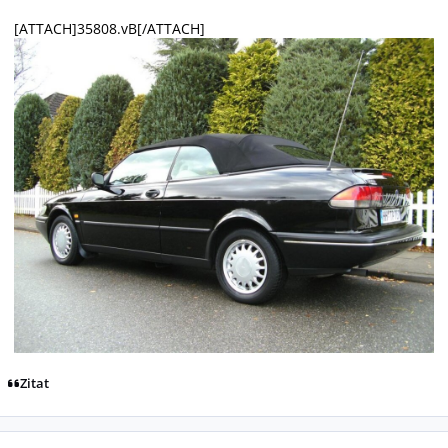
[ATTACH]35808.vB[/ATTACH]
Zitat
Autor-Statistiken