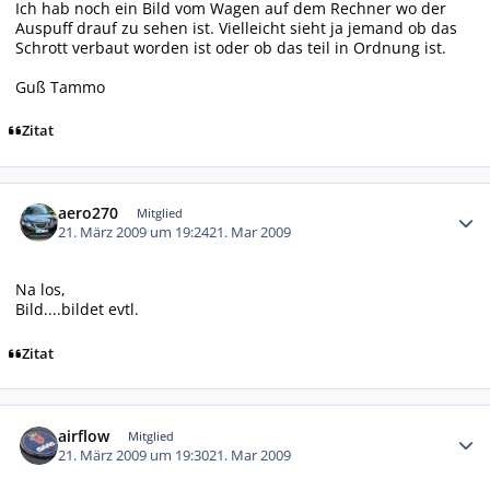
Ich hab noch ein Bild vom Wagen auf dem Rechner wo der
Auspuff drauf zu sehen ist. Vielleicht sieht ja jemand ob das
Schrott verbaut worden ist oder ob das teil in Ordnung ist.
Guß Tammo
Zitat
Autor-Statistiken
aero270
Mitglied
21. März 2009 um 19:24
21. Mar 2009
Na los,
Bild....bildet evtl.
Zitat
Autor-Statistiken
airflow
Mitglied
21. März 2009 um 19:30
21. Mar 2009