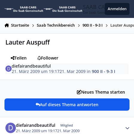
Zum Inhalt springen
SAAB CARS
Anmelden
Die Saab Gemeinschaft
Startseite
Saab Technikbereich
900 II - 9-3 I
Lauter Ausp
Lauter Auspuff
Teilen
Follower
diefairandbeautiful
21. März 2009 um 19:17
21. Mar 2009
in
900 II - 9-3 I
Neues Thema starten
Auf dieses Thema antworten
Autor-Statistiken
diefairandbeautiful
Mitglied
21. März 2009 um 19:17
21. Mar 2009