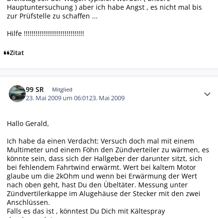
Hauptuntersuchung ) aber ich habe Angst , es nicht mal bis
zur Prüfstelle zu schaffen ...
Hilfe !!!!!!!!!!!!!!!!!!!!!!!!!!!!!!!
Zitat
Autor-Statistiken
99 SR
Mitglied
23. Mai 2009 um 06:01
23. Mai 2009
Hallo Gerald,
Ich habe da einen Verdacht: Versuch doch mal mit einem
Multimeter und einem Föhn den Zündverteiler zu wärmen, es
könnte sein, dass sich der Hallgeber der darunter sitzt, sich
bei fehlendem Fahrtwind erwärmt. Wert bei kaltem Motor
glaube um die 2kOhm und wenn bei Erwärmung der Wert
nach oben geht, hast Du den Übeltäter. Messung unter
Zündvertilerkappe im Alugehäuse der Stecker mit den zwei
Anschlüssen.
Falls es das ist , könntest Du Dich mit Kältespray