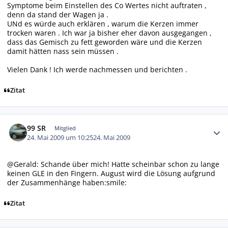
Symptome beim Einstellen des Co Wertes nicht auftraten ,
denn da stand der Wagen ja .
UNd es würde auch erklären , warum die Kerzen immer
trocken waren . Ich war ja bisher eher davon ausgegangen ,
dass das Gemisch zu fett geworden wäre und die Kerzen
damit hätten nass sein müssen .
Vielen Dank ! Ich werde nachmessen und berichten .
Zitat
Autor-Statistiken
99 SR
Mitglied
24. Mai 2009 um 10:25
24. Mai 2009
@Gerald: Schande über mich! Hatte scheinbar schon zu lange
keinen GLE in den Fingern. August wird die Lösung aufgrund
der Zusammenhänge haben:smile:
Zitat