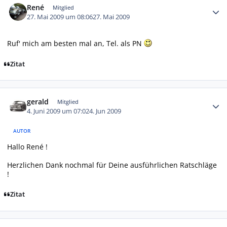
René
Mitglied
27. Mai 2009 um 08:06
27. Mai 2009
Ruf' mich am besten mal an, Tel. als PN
Zitat
Autor-Statistiken
gerald
Mitglied
4. Juni 2009 um 07:02
4. Jun 2009
AUTOR
Hallo René !
Herzlichen Dank nochmal für Deine ausführlichen Ratschläge
!
Zitat
Autor-Statistiken