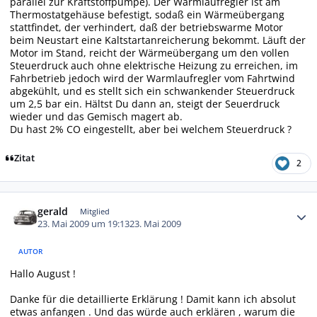
parallel zur Kraftstoffpumpe). Der Warmlaufregler ist am
Thermostatgehäuse befestigt, sodaß ein Wärmeübergang
stattfindet, der verhindert, daß der betriebswarme Motor
beim Neustart eine Kaltstartanreicherung bekommt. Läuft der
Motor im Stand, reicht der Wärmeübergang um den vollen
Steuerdruck auch ohne elektrische Heizung zu erreichen, im
Fahrbetrieb jedoch wird der Warmlaufregler vom Fahrtwind
abgekühlt, und es stellt sich ein schwankender Steuerdruck
um 2,5 bar ein. Hältst Du dann an, steigt der Seuerdruck
wieder und das Gemisch magert ab.
Du hast 2% CO eingestellt, aber bei welchem Steuerdruck ?
Zitat
2
Autor-Statistiken
gerald
Mitglied
23. Mai 2009 um 19:13
23. Mai 2009
AUTOR
Hallo August !
Danke für die detaillierte Erklärung ! Damit kann ich absolut
etwas anfangen . Und das würde auch erklären , warum die