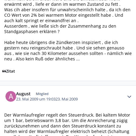
erwärmt wird , liefe er dann im warmen Zustand zu fett .
Was cih aber insofern für unwahrscheinlich halte , da ich den
CO Wert von 2% bei warmem Motor eingestellt habe . Und
auch kalt springt er einwandfrei an .
Ausserdem , wie ließe sich der Zusammenhang zu den
Standgasphasen erklären ?
Habe heute übrigens die Zündkerzen inspiziert , die ich
gestern neu reingeschraubt habe . Und sie sehen genauso
aus , wie sie nach 30 Kilometer aussehen sollten - nämlich wie
neu . Also kein Ruß oder ähnliches ...
Zitat
Autor-Statistiken
August
Mitglied
23. Mai 2009 um 19:03
23. Mai 2009
Der Warmlaufregler regelt den Steuerdruck. Bei kaltem Motor
um 1 bar, betriebswarm 3,8 bar. Um die Anreicherung zügig
zurückzunehmen und dann den Steuerdruck konstant zu
halten wird der Warmlaufregler elektrisch beheizt (Schaltung