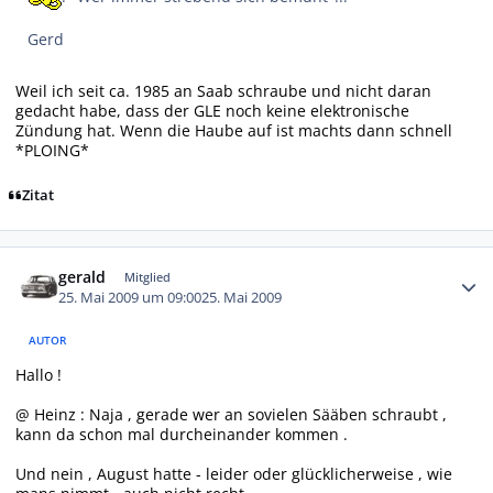
Gerd
Weil ich seit ca. 1985 an Saab schraube und nicht daran
gedacht habe, dass der GLE noch keine elektronische
Zündung hat. Wenn die Haube auf ist machts dann schnell
*PLOING*
Zitat
Autor-Statistiken
gerald
Mitglied
25. Mai 2009 um 09:00
25. Mai 2009
AUTOR
Hallo !
@ Heinz : Naja , gerade wer an sovielen Sääben schraubt ,
kann da schon mal durcheinander kommen .
Und nein , August hatte - leider oder glücklicherweise , wie