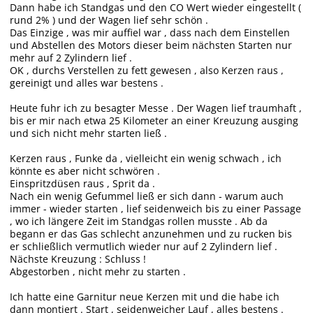
Dann habe ich Standgas und den CO Wert wieder eingestellt (
rund 2% ) und der Wagen lief sehr schön .
Das Einzige , was mir auffiel war , dass nach dem Einstellen
und Abstellen des Motors dieser beim nächsten Starten nur
mehr auf 2 Zylindern lief .
OK , durchs Verstellen zu fett gewesen , also Kerzen raus ,
gereinigt und alles war bestens .
Heute fuhr ich zu besagter Messe . Der Wagen lief traumhaft ,
bis er mir nach etwa 25 Kilometer an einer Kreuzung ausging
und sich nicht mehr starten ließ .
Kerzen raus , Funke da , vielleicht ein wenig schwach , ich
könnte es aber nicht schwören .
Einspritzdüsen raus , Sprit da .
Nach ein wenig Gefummel ließ er sich dann - warum auch
immer - wieder starten , lief seidenweich bis zu einer Passage
, wo ich längere Zeit im Standgas rollen musste . Ab da
begann er das Gas schlecht anzunehmen und zu rucken bis
er schließlich vermutlich wieder nur auf 2 Zylindern lief .
Nächste Kreuzung : Schluss !
Abgestorben , nicht mehr zu starten .
Ich hatte eine Garnitur neue Kerzen mit und die habe ich
dann montiert . Start , seidenweicher Lauf , alles bestens .