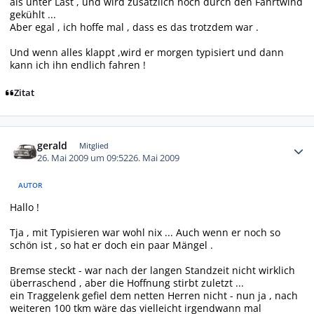
als unter Last , und wird zusätzlich noch durch den Fahrtwind
gekühlt ...
Aber egal , ich hoffe mal , dass es das trotzdem war .
Und wenn alles klappt ,wird er morgen typisiert und dann
kann ich ihn endlich fahren !
Zitat
Autor-Statistiken
gerald
Mitglied
26. Mai 2009 um 09:52
26. Mai 2009
AUTOR
Hallo !
Tja , mit Typisieren war wohl nix ... Auch wenn er noch so
schön ist , so hat er doch ein paar Mängel .
Bremse steckt - war nach der langen Standzeit nicht wirklich
überraschend , aber die Hoffnung stirbt zuletzt ...
ein Traggelenk gefiel dem netten Herren nicht - nun ja , nach
weiteren 100 tkm wäre das vielleicht irgendwann mal