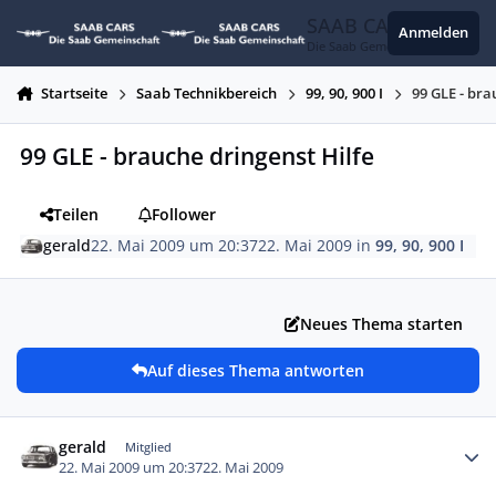
Zum Inhalt springen
SAAB CARS
Anmelden
Die Saab Gemeinschaft
Startseite
Saab Technikbereich
99, 90, 900 I
99 GLE - bra
99 GLE - brauche dringenst Hilfe
Teilen
Follower
gerald
22. Mai 2009 um 20:37
22. Mai 2009
in
99, 90, 900 I
Neues Thema starten
Auf dieses Thema antworten
Autor-Statistiken
gerald
Mitglied
22. Mai 2009 um 20:37
22. Mai 2009