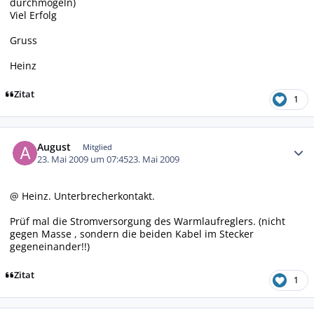
durchmogeln)
Viel Erfolg
Gruss
Heinz
Zitat
1
Autor-Statistiken
August
Mitglied
23. Mai 2009 um 07:45
23. Mai 2009
@ Heinz. Unterbrecherkontakt.
Prüf mal die Stromversorgung des Warmlaufreglers. (nicht
gegen Masse , sondern die beiden Kabel im Stecker
gegeneinander!!)
Zitat
1
Autor-Statistiken