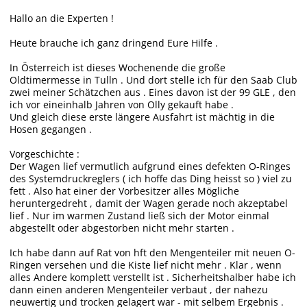
Hallo an die Experten !
Heute brauche ich ganz dringend Eure Hilfe .
In Österreich ist dieses Wochenende die große
Oldtimermesse in Tulln . Und dort stelle ich für den Saab Club
zwei meiner Schätzchen aus . Eines davon ist der 99 GLE , den
ich vor eineinhalb Jahren von Olly gekauft habe .
Und gleich diese erste längere Ausfahrt ist mächtig in die
Hosen gegangen .
Vorgeschichte :
Der Wagen lief vermutlich aufgrund eines defekten O-Ringes
des Systemdruckreglers ( ich hoffe das Ding heisst so ) viel zu
fett . Also hat einer der Vorbesitzer alles Mögliche
heruntergedreht , damit der Wagen gerade noch akzeptabel
lief . Nur im warmen Zustand ließ sich der Motor einmal
abgestellt oder abgestorben nicht mehr starten .
Ich habe dann auf Rat von hft den Mengenteiler mit neuen O-
Ringen versehen und die Kiste lief nicht mehr . Klar , wenn
alles Andere komplett verstellt ist . Sicherheitshalber habe ich
dann einen anderen Mengenteiler verbaut , der nahezu
neuwertig und trocken gelagert war - mit selbem Ergebnis .