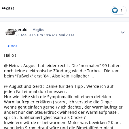
Zitat
1
Autor-Statistiken
gerald
Mitglied
23. Mai 2009 um 18:43
23. Mai 2009
AUTOR
Hallo !
@ Heinz : August hat leider recht . Die "normalen" 99 hatten
noch keine elektronische Zündung wie die Turbos . Die kam
beim "Fußvolk" erst ´84 . Also kein Hallgeber ...
@ August und Gerd : Danke für den Tipp . Werde ich auf
jeden Fall einmal durchmessen .
Nur wie ließe sich die Symptomatik mit einem defekten
Warmlaufregler erklären ( sorry , ich verstehe die Dinge
wenns geht einfach gerne ) ? Ich dachte , der Warmlaufregler
ändert nur den Steuerdruck während der Warmlaufphase ,
sprich , funktioniert gleichsam als Choke ?
Inwiefern würde er bei warmem Motor was bewirken ? Klar ,
wenn kein Strom drauf wäre und die Bimetallfeder nicht