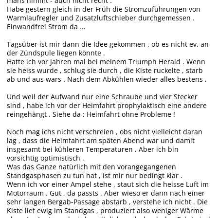
mans nimmt - auch nicht recht .
Habe gestern gleich in der Früh die Stromzuführungen von
Warmlaufregler und Zusatzluftschieber durchgemessen .
Einwandfrei Strom da ...
Tagsüber ist mir dann die Idee gekommen , ob es nicht ev. an
der Zündspule liegen könnte .
Hatte ich vor Jahren mal bei meinem Triumph Herald . Wenn
sie heiss wurde , schlug sie durch , die Kiste ruckelte , starb
ab und aus wars . Nach dem Abkühlen wieder alles bestens .
Und weil der Aufwand nur eine Schraube und vier Stecker
sind , habe ich vor der Heimfahrt prophylaktisch eine andere
reingehängt . Siehe da : Heimfahrt ohne Probleme !
Noch mag ichs nicht verschreien , obs nicht vielleicht daran
lag , dass die Heimfahrt am späten Abend war und damit
insgesamt bei kühleren Temperaturen . Aber ich bin
vorsichtig optimistisch .
Was das Ganze natürlich mit den vorangegangenen
Standgasphasen zu tun hat , ist mir nur bedingt klar .
Wenn ich vor einer Ampel stehe , staut sich die heisse Luft im
Motorraum . Gut , da passts . Aber wieso er dann nach einer
sehr langen Bergab-Passage abstarb , verstehe ich nicht . Die
Kiste lief ewig im Standgas , produziert also weniger Wärme