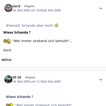
Autor-Statistiken
Gerd
Mitglied
24. Mai 2009 um 10:45
24. Mai 2009
@Gerald: Schande über mich!
Wieso Schande ?
: "Wer immer strebend sich bemüht"...
Gerd
Zitat
Autor-Statistiken
99 SR
Mitglied
24. Mai 2009 um 12:18
24. Mai 2009
Wieso Schande ?
: "Wer immer strebend sich bemüht"...