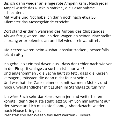
Bis ich dann wieder an einige rote Ampeln kam . Nach jeder
Ampel wurde das Ruckeln stärker , die Gasannahme
schlechter .
Mit Mühe und Not habe ich dann noch nach etwa 30
Kilometer das Messegelände erreicht .
Dort stand er dann während des Aufbau des Clubstandes .
Als wir fertig waren und ich den Wagen an seinen Platz stellte
, sprang er problemlos an und lief wieder einwandfrei .
Die Kerzen waren beim Ausbau absolut trocken , bestenfalls
leicht rußig .
Ich gehe jetzt einmal davon aus , dass der Fehler nach wie vor
in der Einspritzanlage zu suchen ist - nur wo ?
Und angenommen , die Sache läuft so fett , dass die Kerzen
versagen , müssten die dann nicht feucht sein ?
Und was hat das Ganze einerseits mit warmem Motor , und
noch unverständlicher mit Laufen im Standgas zu tun ????
Ich wäre Euch sehr dankbar , wenn jemand weiterhelfen
könnte , denn die Kiste steht jetzt 50 km von mir entfernt auf
der Messe und ich muss sie Sonntag Abend/Nacht wieder
nach Hause bringen .
Dienstag soll der Wagen typisiert werden ( unsere