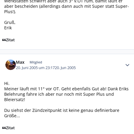
Werkstätten schwirrt aber auch 3° v.OT rum, damit läuft er
aber bescheiden (allerdings dann auch mit Super statt Super-
Plus!).
Gruß,
Erik
Zitat
Autor-Statistiken
Max
Mitglied
20. Juni 2005 um 23:17
20. Jun 2005
Hi.
Meiner läuft mit 11° vor OT. Geht ebenfalls Gut ab! Dank Eriks
Belehrung fahre ich aber nur noch mit Super Plus und
Bleiersatz!
Du siehst der Zündzeitpunkt ist keine genau definierbare
Größe...
Zitat