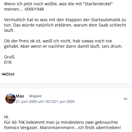
Wenn ich jetzt noch wüßte, was die mit "Starterdeckel"
meinen... :00001948
Vermutlich hat es was mit den Klappen der Startautomatik zu
tun. Das würde natürlich erklären, warum dein Saab schlecht
läuft.
Ob der Preis ok ist, weiß ich nicht, hab sowas noch nie
gehabt. Aber wenn er nachher dann damit läuft, seis drum.
Gruß,
Erik
Zitat
Autor-Statistiken
Max
Mitglied
21. Juni 2005 um 18:13
21. Jun 2005
Hi.
Für 60-70€ bekommt man ja mindestens zwei gebrauchte
Fomoco Vergaser, Mannmannmann...ich finds übertrieben!