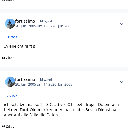
Autor-Statistiken
fortissimo
Mitglied
20. Juni 2005 um 13:57
20. Jun 2005
AUTOR
..vielleicht hilft's ...
Zitat
Autor-Statistiken
fortissimo
Mitglied
20. Juni 2005 um 14:35
20. Jun 2005
AUTOR
ich schätze mal so 2 - 3 Grad vor OT - evtl. fragst Du einfach
bei den Ford-Oldimerfreunden nach - der Bosch Dienst hat
aber auf alle Fälle die Daten ....
Zitat