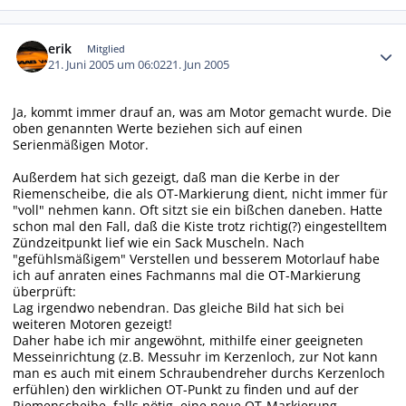
Autor-Statistiken
erik
Mitglied
21. Juni 2005 um 06:02
21. Jun 2005
Ja, kommt immer drauf an, was am Motor gemacht wurde. Die
oben genannten Werte beziehen sich auf einen
Serienmäßigen Motor.
Außerdem hat sich gezeigt, daß man die Kerbe in der
Riemenscheibe, die als OT-Markierung dient, nicht immer für
"voll" nehmen kann. Oft sitzt sie ein bißchen daneben. Hatte
schon mal den Fall, daß die Kiste trotz richtig(?) eingestelltem
Zündzeitpunkt lief wie ein Sack Muscheln. Nach
"gefühlsmäßigem" Verstellen und besserem Motorlauf habe
ich auf anraten eines Fachmanns mal die OT-Markierung
überprüft:
Lag irgendwo nebendran. Das gleiche Bild hat sich bei
weiteren Motoren gezeigt!
Daher habe ich mir angewöhnt, mithilfe einer geeigneten
Messeinrichtung (z.B. Messuhr im Kerzenloch, zur Not kann
man es auch mit einem Schraubendreher durchs Kerzenloch
erfühlen) den wirklichen OT-Punkt zu finden und auf der
Riemenscheibe, falls nötig, eine neue OT-Markierung