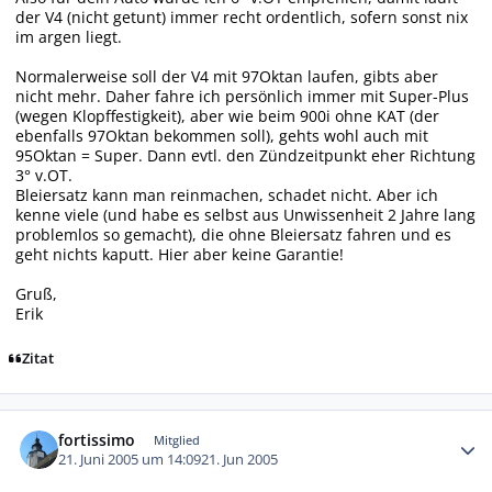
der V4 (nicht getunt) immer recht ordentlich, sofern sonst nix
im argen liegt.
Normalerweise soll der V4 mit 97Oktan laufen, gibts aber
nicht mehr. Daher fahre ich persönlich immer mit Super-Plus
(wegen Klopffestigkeit), aber wie beim 900i ohne KAT (der
ebenfalls 97Oktan bekommen soll), gehts wohl auch mit
95Oktan = Super. Dann evtl. den Zündzeitpunkt eher Richtung
3° v.OT.
Bleiersatz kann man reinmachen, schadet nicht. Aber ich
kenne viele (und habe es selbst aus Unwissenheit 2 Jahre lang
problemlos so gemacht), die ohne Bleiersatz fahren und es
geht nichts kaputt. Hier aber keine Garantie!
Gruß,
Erik
Zitat
Autor-Statistiken
fortissimo
Mitglied
21. Juni 2005 um 14:09
21. Jun 2005