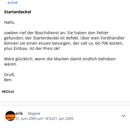
AUTOR
Starterdeckel
Hallo,
soeben rief der Boschdienst an. Sie haben den Fehler
gefunden, der Starterdeckel ist defekt. Über eien Fordhändler
können sie einen enuen besorgen, der soll ca. 60-70€ kosten,
plus Einbau. Ist der Preis ok?
Wäre glücklich, wenn die Macken damit endlich behoben
wären.
Gruß,
Ben
Zitat
Autor-Statistiken
erik
Mitglied
21. Juni 2005 um 14:52
21. Jun 2005