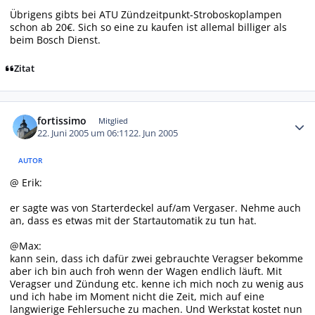
Übrigens gibts bei ATU Zündzeitpunkt-Stroboskoplampen
schon ab 20€. Sich so eine zu kaufen ist allemal billiger als
beim Bosch Dienst.
Zitat
Autor-Statistiken
fortissimo
Mitglied
22. Juni 2005 um 06:11
22. Jun 2005
AUTOR
@ Erik:
er sagte was von Starterdeckel auf/am Vergaser. Nehme auch
an, dass es etwas mit der Startautomatik zu tun hat.
@Max:
kann sein, dass ich dafür zwei gebrauchte Veragser bekomme
aber ich bin auch froh wenn der Wagen endlich läuft. Mit
Veragser und Zündung etc. kenne ich mich noch zu wenig aus
und ich habe im Moment nicht die Zeit, mich auf eine
langwierige Fehlersuche zu machen. Und Werkstat kostet nun