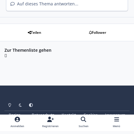
Auf dieses Thema antworten...
Teilen
Follower
Zur Themenliste gehen
Heller Modus
Dunkler Modus
Systemeinstellung
Design
Datenschutz
Kontakt
Cookies
Impressum
© Copyright 2025 - SAABoteure e. V.
Powered by
Invision Community
Anmelden
Registrieren
Suchen
Menü