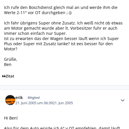
Ich rufe den Boschdienst gleich mal an und werde ihm die
Werte 2-11° vor OT durchgeben ;-))
Ich fahr übrigens Super ohne Zusatz. Ich weiß nicht ob etwas
am Motor gemacht wurde aber lt. Vorbesitzer fuhr er auch
immer schon einfach nur Super.
Ist zu erwarten das der Wagen besser läuft wenn ich Super
Plus oder Super mit Zusatz tanke? Ist ees besser für den
Motor?
Grüße,
Ben
Zitat
Autor-Statistiken
erik
Mitglied
21. Juni 2005 um 06:39
21. Jun 2005
Hi Ben!
Also für dein Auto würde ich 6° v.OT empfehlen, damit läuft