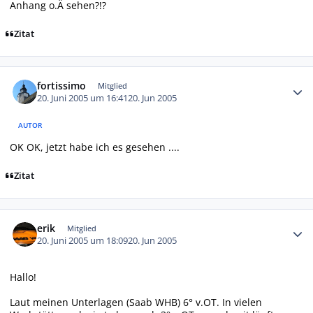
Anhang o.Ä sehen?!?
Zitat
Autor-Statistiken
fortissimo
Mitglied
20. Juni 2005 um 16:41
20. Jun 2005
AUTOR
OK OK, jetzt habe ich es gesehen ....
Zitat
Autor-Statistiken
erik
Mitglied
20. Juni 2005 um 18:09
20. Jun 2005
Hallo!
Laut meinen Unterlagen (Saab WHB) 6° v.OT. In vielen