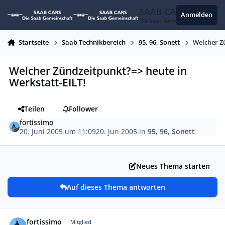
Zum Inhalt springen
SAAB CARS
Anmelden
Die Saab Gemeinschaft
Startseite
Saab Technikbereich
95, 96, Sonett
Welcher Z
Welcher Zündzeitpunkt?=> heute in
Werkstatt-EILT!
Teilen
Follower
fortissimo
20. Juni 2005 um 11:09
20. Jun 2005
in
95, 96, Sonett
Neues Thema starten
Auf dieses Thema antworten
Autor-Statistiken
fortissimo
Mitglied