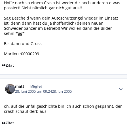
Hoffe nach so einem Crash ist weder dir noch anderen etwas
passiert! Sieht nämlich gar nich gut aus!!
Sag Bescheid wenn dein Autoschutzengel wieder im Einsatz
ist, denn dann hast du ja (hoffentlich) deinen neuen
Schwedenpanzer im Betrieb!! Wir wollen dann die Bilder
sehn! *gg*
Bis dann und Gruss
Marilou :00000299
Zitat
Autor-Statistiken
matti
Mitglied
28. Juni 2005 um 09:24
28. Jun 2005
oh, auf die unfallgeschichte bin ich auch schon gespannt. der
crash schaut derb aus
Zitat