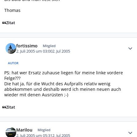
Thomas
Zitat
Autor-Statistiken
fortissimo
Mitglied
2. Juli 2005 um 03:00
2. Jul 2005
AUTOR
PS: hat wer Ersatz zuhause liegen für meine linke vordere
Felge???
Die hat ja, für die Wucht des Aufpralls relativ wenig
abbekommen und deshalb werd ich meinen neuen auch
wieder mit denen Ausrüsten ;-)
Zitat
Autor-Statistiken
Marilou
Mitglied
2. Juli 2005 um 05:31
2. Jul 2005