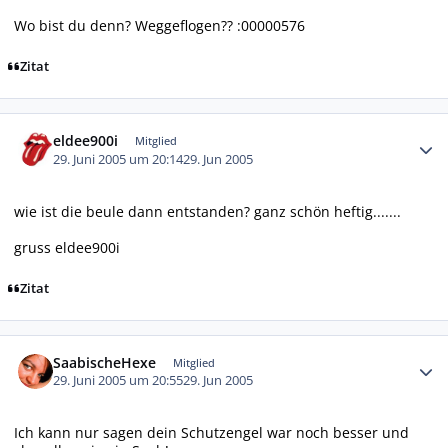
Wo bist du denn? Weggeflogen?? :00000576
Zitat
Autor-Statistiken
eldee900i
Mitglied
29. Juni 2005 um 20:14
29. Jun 2005
wie ist die beule dann entstanden? ganz schön heftig.......
gruss eldee900i
Zitat
Autor-Statistiken
SaabischeHexe
Mitglied
29. Juni 2005 um 20:55
29. Jun 2005
Ich kann nur sagen dein Schutzengel war noch besser und