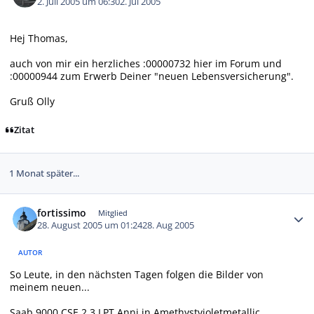
2. Juli 2005 um 06:30
2. Jul 2005
Hej Thomas,
auch von mir ein herzliches :00000732 hier im Forum und
:00000944 zum Erwerb Deiner "neuen Lebensversicherung".
Gruß Olly
Zitat
1 Monat später...
Autor-Statistiken
fortissimo
Mitglied
28. August 2005 um 01:24
28. Aug 2005
AUTOR
So Leute, in den nächsten Tagen folgen die Bilder von
meinem neuen...
Saab 9000 CSE 2,3 LPT Anni in Amethystvioletmetallic