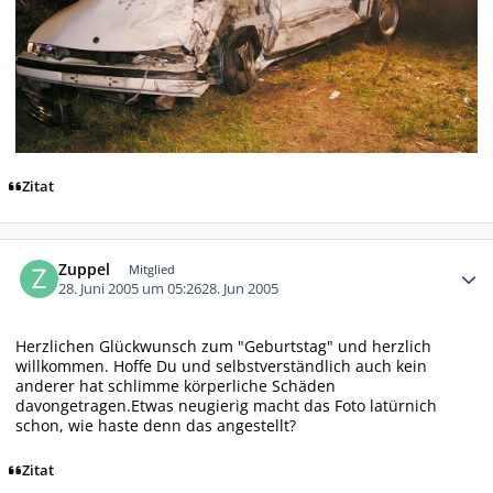
Zitat
Autor-Statistiken
Zuppel
Mitglied
28. Juni 2005 um 05:26
28. Jun 2005
Herzlichen Glückwunsch zum "Geburtstag" und herzlich
willkommen. Hoffe Du und selbstverständlich auch kein
anderer hat schlimme körperliche Schäden
davongetragen.Etwas neugierig macht das Foto latürnich
schon, wie haste denn das angestellt?
Zitat