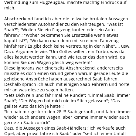
Verbindung zum Flugzeugbau machte mächtig Eindruck auf
mich.
Abschreckend fand ich aber die teilweise brutalen Aussagen
verschiedenster Autohändler zu den Fahrzeugen. "Was ist
Saab?"; "Wollen Sie ein Flugzeug kaufen oder ein Auto
fahren?"; "Woher bekommen Sie Ersatzteile wenn etwas
kaputt ist?"; "Wo kann man denn mit so einem Fahrzeug
hinfahren? Es gibt doch keine Vertretung in der Nähe".... usw.
Dazu Argumente wie: "Um Gottes willen, ein Turbo, was da
alles kaputt werden kann, und wie teuer das dann wird, da
können Sie den Wagen gleich weg werfen!"
Diese Ignoranz war einerseits Abschreckend, andererseits
musste es doch einen Grund geben warum gerade Leute die
gehobene Ansprüche haben ausgerechnet Saab fahren.
Deshalb sprach ich auch mit einigen Saab-Fahrern und hörte
mir an was diese zu sagen hatten.
"Setz Dich rein und fahr mal ne Runde"; "Einmal Saab, immer
Saab"; "Der Wagen hat mich nie im Stich gelassen"; "Das
geilste Auto das ich je hatte";
"Ich hab mir gestern den 28.!!! Saab gekauft, und fahre immer
wieder auch andere Wagen, aber komme immer wieder auch
gerne zu Saab zurück"
Dazu die Aussagen eines Saab-Händlers:"Ich verkaufe auch
Opel, aber privat fahre ich Saab" oder "seit ich einen Unfall