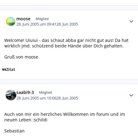
Autor-Statistiken
moose
Mitglied
28. Juni 2005 um 09:41
28. Jun 2005
Welcome! Uiuiui - das schaut abba gar nicht gut aus! Da hat
wirklich jmd. schützend beide Hände über Dich gehalten.
Gruß von moose
Zitat
Autor-Statistiken
saabi9-3
Mitglied
28. Juni 2005 um 10:06
28. Jun 2005
Auch von mir ein herzliches Willkommen im forum und im
neuen Leben :schildi
Sebastian