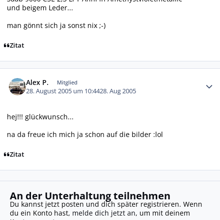
und beigem Leder...
man gönnt sich ja sonst nix ;-)
Zitat
Autor-Statistiken
Alex P.
Mitglied
28. August 2005 um 10:44
28. Aug 2005
hej!!! glückwunsch...
na da freue ich mich ja schon auf die bilder :lol
Zitat
An der Unterhaltung teilnehmen
Du kannst jetzt posten und dich später registrieren. Wenn
du ein Konto hast,
melde dich jetzt an
, um mit deinem