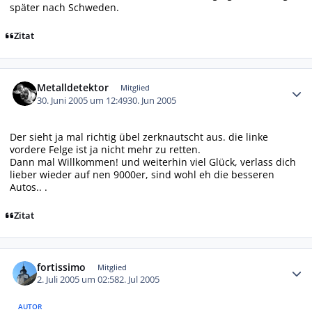
später nach Schweden.
Zitat
Autor-Statistiken
Metalldetektor
Mitglied
30. Juni 2005 um 12:49
30. Jun 2005
Der sieht ja mal richtig übel zerknautscht aus. die linke
vordere Felge ist ja nicht mehr zu retten.
Dann mal Willkommen! und weiterhin viel Glück, verlass dich
lieber wieder auf nen 9000er, sind wohl eh die besseren
Autos.. .
Zitat
Autor-Statistiken
fortissimo
Mitglied
2. Juli 2005 um 02:58
2. Jul 2005
AUTOR