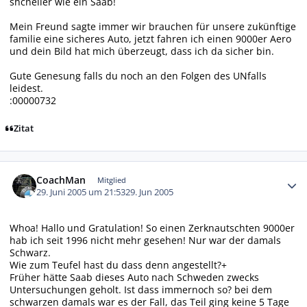
shcneller wie ein Saab!
Mein Freund sagte immer wir brauchen für unsere zukünftige
familie eine sicheres Auto, jetzt fahren ich einen 9000er Aero
und dein Bild hat mich überzeugt, dass ich da sicher bin.
Gute Genesung falls du noch an den Folgen des UNfalls
leidest.
:00000732
Zitat
Autor-Statistiken
CoachMan
Mitglied
29. Juni 2005 um 21:53
29. Jun 2005
Whoa! Hallo und Gratulation! So einen Zerknautschten 9000er
hab ich seit 1996 nicht mehr gesehen! Nur war der damals
Schwarz.
Wie zum Teufel hast du dass denn angestellt?+
Früher hätte Saab dieses Auto nach Schweden zwecks
Untersuchungen geholt. Ist dass immernoch so? bei dem
schwarzen damals war es der Fall, das Teil ging keine 5 Tage