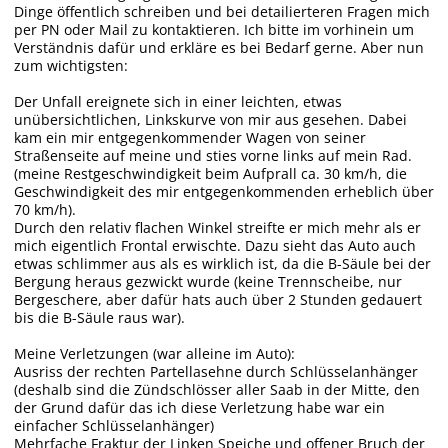
Dinge öffentlich schreiben und bei detailierteren Fragen mich
per PN oder Mail zu kontaktieren. Ich bitte im vorhinein um
Verständnis dafür und erkläre es bei Bedarf gerne. Aber nun
zum wichtigsten:
Der Unfall ereignete sich in einer leichten, etwas
unübersichtlichen, Linkskurve von mir aus gesehen. Dabei
kam ein mir entgegenkommender Wagen von seiner
Straßenseite auf meine und sties vorne links auf mein Rad.
(meine Restgeschwindigkeit beim Aufprall ca. 30 km/h, die
Geschwindigkeit des mir entgegenkommenden erheblich über
70 km/h).
Durch den relativ flachen Winkel streifte er mich mehr als er
mich eigentlich Frontal erwischte. Dazu sieht das Auto auch
etwas schlimmer aus als es wirklich ist, da die B-Säule bei der
Bergung heraus gezwickt wurde (keine Trennscheibe, nur
Bergeschere, aber dafür hats auch über 2 Stunden gedauert
bis die B-Säule raus war).
Meine Verletzungen (war alleine im Auto):
Ausriss der rechten Partellasehne durch Schlüsselanhänger
(deshalb sind die Zündschlösser aller Saab in der Mitte, den
der Grund dafür das ich diese Verletzung habe war ein
einfacher Schlüsselanhänger)
Mehrfache Fraktur der Linken Speiche und offener Bruch der