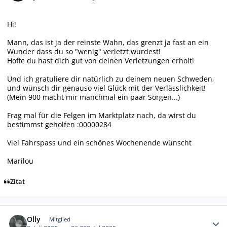
Hi!
Mann, das ist ja der reinste Wahn, das grenzt ja fast an ein
Wunder dass du so "wenig" verletzt wurdest!
Hoffe du hast dich gut von deinen Verletzungen erholt!
Und ich gratuliere dir natürlich zu deinem neuen Schweden,
und wünsch dir genauso viel Glück mit der Verlässlichkeit!
(Mein 900 macht mir manchmal ein paar Sorgen...)
Frag mal für die Felgen im Marktplatz nach, da wirst du
bestimmst geholfen :00000284
Viel Fahrspass und ein schönes Wochenende wünscht
Marilou
Zitat
Autor-Statistiken
Olly
Mitglied