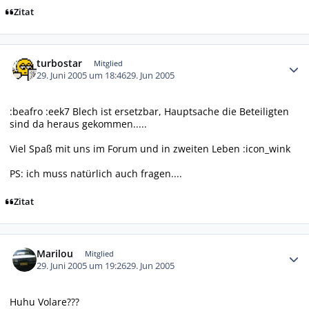
Zitat
Autor-Statistiken
turbostar
Mitglied
29. Juni 2005 um 18:46
29. Jun 2005
:beafro :eek7 Blech ist ersetzbar, Hauptsache die Beteiligten
sind da heraus gekommen.....
Viel Spaß mit uns im Forum und in zweiten Leben :icon_wink
PS: ich muss natürlich auch fragen....
Zitat
Autor-Statistiken
Marilou
Mitglied
29. Juni 2005 um 19:26
29. Jun 2005
Huhu Volare???