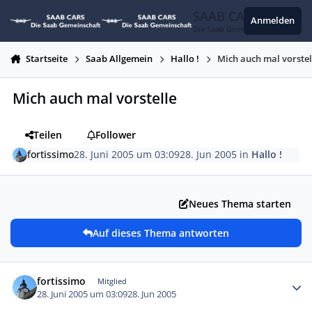
Zum Inhalt springen
SAAB CARS
Anmelden
Die Saab Gemeinschaft
Startseite
Saab Allgemein
Hallo !
Mich auch mal vorstel
Mich auch mal vorstelle
Teilen
Follower
fortissimo
28. Juni 2005 um 03:09
28. Jun 2005
in
Hallo !
Neues Thema starten
Auf dieses Thema antworten
Autor-Statistiken
fortissimo
Mitglied
28. Juni 2005 um 03:09
28. Jun 2005