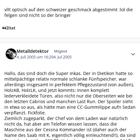
vllt optisch auf den schweizer geschmack abgestimmt :lol die
felgen sind nicht so der bringer
Zitat
Autor-Statistiken
Metalldetektor
Mitglied
4. Juli 2005 um 16:29
4. Jul 2005
Hallo, das sind doch die Super Inkas. Der in Dietikon hatte so
mittelpächtige relativ normale schlanke Fünfspeicher, war
allerdings insgesamt in perfektem Pflegezustand (von außen),
HolzAB, HolzLK, und jetzt kommts: Innen komplett
lederverkleidete Türen, also nicht nur die Oberseiten wie bei
den letzten Cabrios und manchen Last Run. Der Spoiler sieht
in etwa so aus, als hätte man eine CC-Gummilippe aufn Sedan
verpflanzt. Fickfolie.
Ziemlich zugeparkt, der Chef von dem Laden war natürlich
nicht da, hat aber am Telefon wissen lassen, dass die
Maschine aus der Cessna Kommander ist (daher auch der
Name des Saab mit K, eigentlich völlig einleuchtend!!), da sind