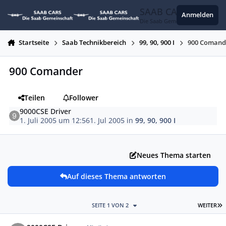
Zum Inhalt springen
SAAB CARS
Anmelden
Die Saab Gemeinschaft
Startseite
Saab Technikbereich
99, 90, 900 I
900 Comand
900 Comander
Teilen
Follower
9000CSE Driver
1. Juli 2005 um 12:56
1. Jul 2005
in
99, 90, 900 I
Neues Thema starten
Auf dieses Thema antworten
L
SEITE 1 VON 2
WEITER
Autor-Statistiken