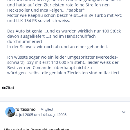
und hatte auf den Zierleisten rote feine Streifen nen
Heckspoiler und Inca Felgen....*sabber*
Motor wie Raephu schon beschreibt...ein 8V Turbo mit APC
und LLK 154 PS so viel ich weiss.
Das Auto ist genial...und es wurden wirklich nur 100 Stück
davon ausgelliefert ...sind im Handschuhfach
durchnummeriert.
In der Schweiz wir noch ab und an einer gehandelt.
Ich wüsste sogar wo ein leider umgespritzter (Mercedes-
schwarz) :cry mit erst 140 000 km steht...leider weiss der
Besitzer nen Comander überhaupt nicht zu
würdigen...selbst die genialen Zierleisten sind mitlackiert.
Zitat
Autor-Statistiken
fortissimo
Mitglied
4. Juli 2005 um 14:14
4. Jul 2005
Hier wird ein Prospekt angeboten ......