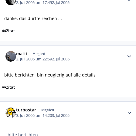
2. Juli 2005 um 17:49
2. Jul 2005
danke, das dürfte reichen . .
Zitat
Autor-Statistiken
matti
Mitglied
2. Juli 2005 um 22:59
2. Jul 2005
bitte berichten, bin neugierig auf alle details
Zitat
Autor-Statistiken
turbostar
Mitglied
3. Juli 2005 um 14:20
3. Jul 2005
bitte berichten