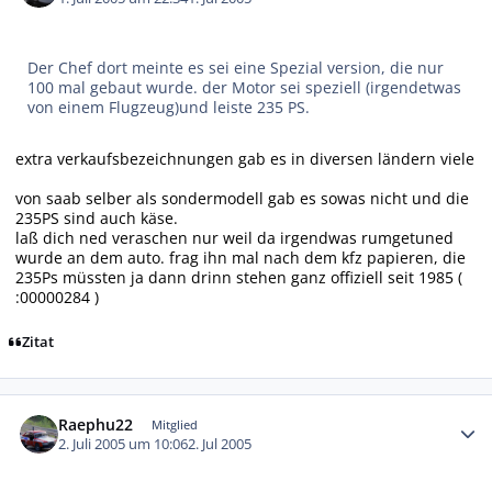
Der Chef dort meinte es sei eine Spezial version, die nur
100 mal gebaut wurde. der Motor sei speziell (irgendetwas
von einem Flugzeug)und leiste 235 PS.
extra verkaufsbezeichnungen gab es in diversen ländern viele
von saab selber als sondermodell gab es sowas nicht und die
235PS sind auch käse.
laß dich ned veraschen nur weil da irgendwas rumgetuned
wurde an dem auto. frag ihn mal nach dem kfz papieren, die
235Ps müssten ja dann drinn stehen ganz offiziell seit 1985 (
:00000284 )
Zitat
Autor-Statistiken
Raephu22
Mitglied
2. Juli 2005 um 10:06
2. Jul 2005