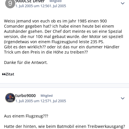
9000CSE Driver
Mitglied
1. Juli 2005 um 12:56
1. Jul 2005
Weiss jemand von euch ob es im Jahr 1985 einen 900
Comander gegeben hat? ich habe einen heute bei einem
Autohänder gsehen. Der Chef dort meinte es sei eine Spezial
version, die nur 100 mal gebaut wurde. der Motor sei speziell
(irgendetwas von einem Flugzeug)und leiste 235 PS.
Gibt es den wirklich?? oder ist das nur ein dummer Händler
Trick um den Preis in die Höhe zu treiben??
Danke für die Antwort.
Zitat
Autor-Statistiken
turbo9000
Mitglied
1. Juli 2005 um 12:57
1. Jul 2005
Aus einem Flugzeug???
Hatte der hinten, wie beim Batmobil einen Treibwerkausgang?