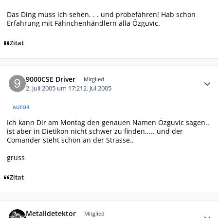
Das Ding muss ich sehen. . . und probefahren! Hab schon
Erfahrung mit Fähnchenhändlern alla Özguvic.
Zitat
Autor-Statistiken
9000CSE Driver
Mitglied
2. Juli 2005 um 17:21
2. Jul 2005
AUTOR
Ich kann Dir am Montag den genauen Namen Özguvic sagen..
ist aber in Dietikon nicht schwer zu finden..... und der
Comander steht schön an der Strasse..
gruss
Zitat
Autor-Statistiken
Metalldetektor
Mitglied