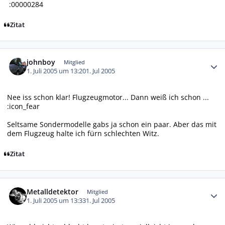
:00000284
Zitat
Autor-Statistiken
johnboy
Mitglied
1. Juli 2005 um 13:20
1. Jul 2005
Nee iss schon klar! Flugzeugmotor... Dann weiß ich schon ...
:icon_fear
Seltsame Sondermodelle gabs ja schon ein paar. Aber das mit
dem Flugzeug halte ich fürn schlechten Witz.
Zitat
Autor-Statistiken
Metalldetektor
Mitglied
1. Juli 2005 um 13:33
1. Jul 2005