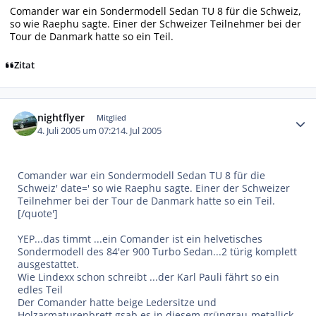
Comander war ein Sondermodell Sedan TU 8 für die Schweiz,
so wie Raephu sagte. Einer der Schweizer Teilnehmer bei der
Tour de Danmark hatte so ein Teil.
Zitat
Autor-Statistiken
nightflyer
Mitglied
4. Juli 2005 um 07:21
4. Jul 2005
Comander war ein Sondermodell Sedan TU 8 für die
Schweiz' date=' so wie Raephu sagte. Einer der Schweizer
Teilnehmer bei der Tour de Danmark hatte so ein Teil.
[/quote']
YEP...das timmt ...ein Comander ist ein helvetisches
Sondermodell des 84'er 900 Turbo Sedan...2 türig komplett
ausgestattet.
Wie Lindexx schon schreibt ...der Karl Pauli fährt so ein
edles Teil
Der Comander hatte beige Ledersitze und
Holzarmaturenbrett gsab es in diesem grüngrau-metallick