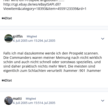
http://cgi.ebay.de/ws/eBayISAPI.dll?
ViewItem&category=18393&item=4559123339&rd=1
Zitat
Autor-Statistiken
griffin
Mitglied
4. Juli 2005 um 15:29
4. Jul 2005
Falls ich mal dazukomme werde ich den Prospekt scannen.
Die Commanders waren meiner Meinung nach nicht wirklich
schön und auch nicht schnell oder sonstwas spezielles, und
sind daher praktisch nichts mehr Wert. Die meisten sind
eigentlich zum Schlachten verurteilt :hammer :901 :hammer
Zitat
Autor-Statistiken
matti
Mitglied
4. Juli 2005 um 15:51
4. Jul 2005