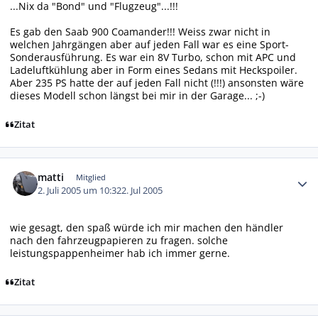
...Nix da "Bond" und "Flugzeug"...!!!
Es gab den Saab 900 Coamander!!! Weiss zwar nicht in
welchen Jahrgängen aber auf jeden Fall war es eine Sport-
Sonderausführung. Es war ein 8V Turbo, schon mit APC und
Ladeluftkühlung aber in Form eines Sedans mit Heckspoiler.
Aber 235 PS hatte der auf jeden Fall nicht (!!!) ansonsten wäre
dieses Modell schon längst bei mir in der Garage... ;-)
Zitat
Autor-Statistiken
matti
Mitglied
2. Juli 2005 um 10:32
2. Jul 2005
wie gesagt, den spaß würde ich mir machen den händler
nach den fahrzeugpapieren zu fragen. solche
leistungspappenheimer hab ich immer gerne.
Zitat