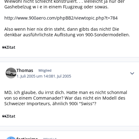
Wiewohl nicht schlecht konstruiert. . . vielleicht ja nur der
Gashebelzug w i e in einem FLugzeug oder sowas.
http://www.900aero.com/phpBB2/viewtopic.php?t=784
Also wenn hier nix drin steht, dann gibts das nicht! Die
denkbar ausführlichste Auflistung von 900-Sondermodellen.
Zitat
Autor-Statistiken
Thomas
Mitglied
1. Juli 2005 um 14:08
1. Jul 2005
MD, ich glaube, du irrst dich. Hatte man es nicht schonmal
von so einem Commanader? War das nicht ein Modell des
Schweizer Importeurs, ähnlich 900i "Swiss"?
Zitat
Autor-Statistiken