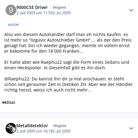
Autor-Statistiken
9000CSE Driver
Mitglied
2. Juli 2005 um 11:55
2. Jul 2005
AUTOR
Also von diesem Autohändler darf man eh nichts kaufen. es
ist mehr so "özgüvic Autoschieber GmbH".... als der den Preis
gesagt hat, bin ich wieder gegangen, meinte im vollem ernst
er bekomme für den 18`000 Franken...
Er hatte aber wie Raephu22 sagt die Form eines Sedans und
einen Heckspoiler. In diesemfall gibt es ihn doch.
@Raephu22: Du kannst Ihn dir ja mal anschauen, er steht
schon seit geraumer Zeit in Dietikon ZH. Aber wie der Händler
richtig heisst, weiss ich auch nicht mehr...
Zitat
Autor-Statistiken
Metalldetektor
Mitglied
2. Juli 2005 um 16:18
2. Jul 2005