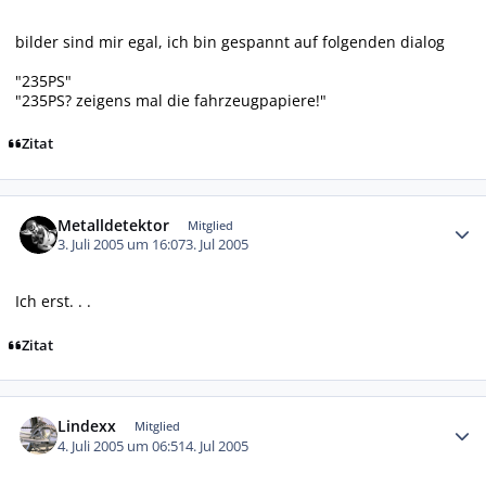
bilder sind mir egal, ich bin gespannt auf folgenden dialog
"235PS"
"235PS? zeigens mal die fahrzeugpapiere!"
Zitat
Autor-Statistiken
Metalldetektor
Mitglied
3. Juli 2005 um 16:07
3. Jul 2005
Ich erst. . .
Zitat
Autor-Statistiken
Lindexx
Mitglied
4. Juli 2005 um 06:51
4. Jul 2005