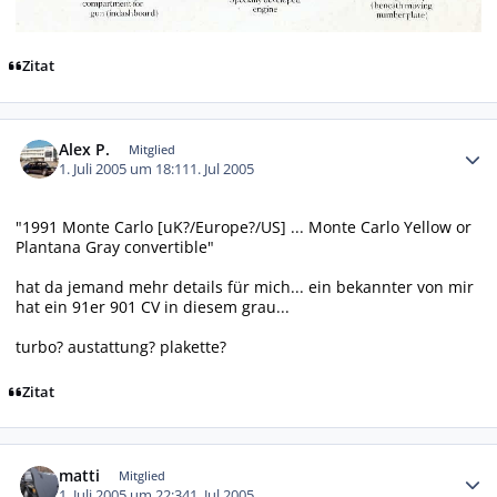
Zitat
Autor-Statistiken
Alex P.
Mitglied
1. Juli 2005 um 18:11
1. Jul 2005
"1991 Monte Carlo [uK?/Europe?/US] ... Monte Carlo Yellow or
Plantana Gray convertible"
hat da jemand mehr details für mich... ein bekannter von mir
hat ein 91er 901 CV in diesem grau...
turbo? austattung? plakette?
Zitat
Autor-Statistiken
matti
Mitglied
1. Juli 2005 um 22:34
1. Jul 2005