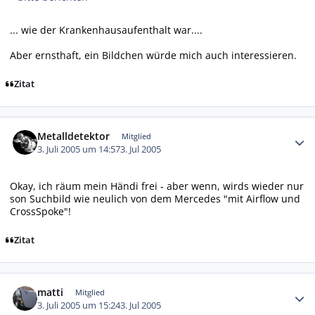
... wie der Krankenhausaufenthalt war....
Aber ernsthaft, ein Bildchen würde mich auch interessieren.
Zitat
Autor-Statistiken
Metalldetektor
Mitglied
3. Juli 2005 um 14:57
3. Jul 2005
Okay, ich räum mein Händi frei - aber wenn, wirds wieder nur
son Suchbild wie neulich von dem Mercedes "mit Airflow und
CrossSpoke"!
Zitat
Autor-Statistiken
matti
Mitglied
3. Juli 2005 um 15:24
3. Jul 2005