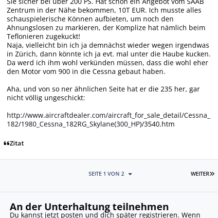
Sie sicher bei über 200 PS. Hat schon ein Angebot vom SAAB
Zentrum in der Nähe bekommen, 10T EUR. Ich musste alles
schauspielerische Können aufbieten, um noch den
Ahnungslosen zu markieren, der Komplize hat nämlich beim
Teflonieren zugekuckt!
Naja, vielleicht bin ich ja demnächst wieder wegen irgendwas
in Zürich, dann könnte ich ja evt. mal unter die Haube kucken.
Da werd ich ihm wohl verkünden müssen, dass die wohl eher
den Motor vom 900 in die Cessna gebaut haben.
Aha, und von so ner ähnlichen Seite hat er die 235 her, gar
nicht völlig ungeschickt:
http://www.aircraftdealer.com/aircraft_for_sale_detail/Cessna_
182/1980_Cessna_182RG_Skylane(300_HP
)/3540.htm
Zitat
L
SEITE 1 VON 2
WEITER
An der Unterhaltung teilnehmen
Du kannst jetzt posten und dich später registrieren. Wenn