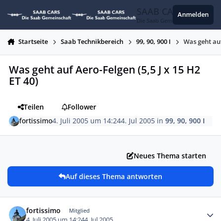
Zum Inhalt springen
SAAB CARS
Anmelden
Die Saab Gemeinschaft
Startseite
Saab Technikbereich
99, 90, 900 I
Was geht auf
Was geht auf Aero-Felgen (5,5 J x 15 H2
ET 40)
Teilen
Follower
fortissimo
4. Juli 2005 um 14:24
4. Jul 2005
in
99, 90, 900 I
Neues Thema starten
Auf dieses Thema antworten
Autor-Statistiken
fortissimo
Mitglied
4. Juli 2005 um 14:24
4. Jul 2005