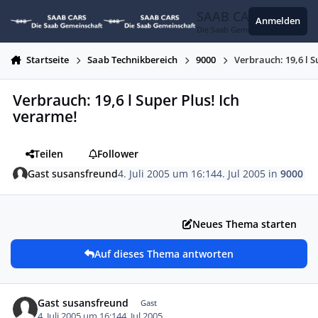
Zum Inhalt springen
SAAB CARS
Anmelden
Die Saab Gemeinschaft
Startseite
Saab Technikbereich
9000
Verbrauch: 19,6 l S
Verbrauch: 19,6 l Super Plus! Ich
verarme!
Teilen
Follower
Gast susansfreund
4. Juli 2005 um 16:14
4. Jul 2005
in
9000
Neues Thema starten
Auf dieses Thema antworten
Gast susansfreund
Gast
4. Juli 2005 um 16:14
4. Jul 2005