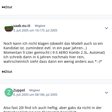
Zitat
Autor-Statistiken
saab.eu.tt
Mitglied
5. Juli 2005 um 16:17
5. Jul 2005
Noch kann ich nicht klagen (obwohl das Modell auch so ein
Kandidat ist, zumindest evtl. in ein paar Jahren...)
Momentan 9 Liter gemischt ( 9-5 AERO Kombi 2.3L, Automat)
Ich schreib dann in 6 Jahren nochmals hier rein,
wahrscheinlich sieht dass dann ein wenig anders aus *:-)*
Zitat
Autor-Statistiken
Zuppel
Mitglied
6. Juli 2005 um 08:18
6. Jul 2005
Also fast 20l find ich auch heftig, aber gabs da nicht in der