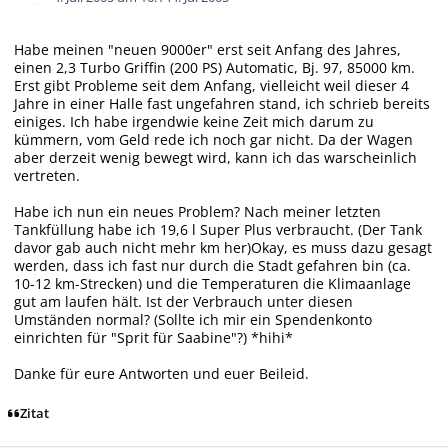
Habe meinen "neuen 9000er" erst seit Anfang des Jahres,
einen 2,3 Turbo Griffin (200 PS) Automatic, Bj. 97, 85000 km.
Erst gibt Probleme seit dem Anfang, vielleicht weil dieser 4
Jahre in einer Halle fast ungefahren stand, ich schrieb bereits
einiges. Ich habe irgendwie keine Zeit mich darum zu
kümmern, vom Geld rede ich noch gar nicht. Da der Wagen
aber derzeit wenig bewegt wird, kann ich das warscheinlich
vertreten.
Habe ich nun ein neues Problem? Nach meiner letzten
Tankfüllung habe ich 19,6 l Super Plus verbraucht. (Der Tank
davor gab auch nicht mehr km her)Okay, es muss dazu gesagt
werden, dass ich fast nur durch die Stadt gefahren bin (ca.
10-12 km-Strecken) und die Temperaturen die Klimaanlage
gut am laufen hält. Ist der Verbrauch unter diesen
Umständen normal? (Sollte ich mir ein Spendenkonto
einrichten für "Sprit für Saabine"?) *hihi*
Danke für eure Antworten und euer Beileid.
Zitat