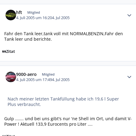
Autor-Statistiken
hft
Mitglied
4. Juli 2005 um 16:20
4. Jul 2005
Fahr den Tank leer,tank voll mit NORMALBENZIN,Fahr den
Tank leer und berichte.
Zitat
Autor-Statistiken
9000-aero
Mitglied
4. Juli 2005 um 17:49
4. Jul 2005
Nach meiner letzten Tankfüllung habe ich 19,6 l Super
Plus verbraucht.
Gulp ....... und bei uns gibt's nur 'ne Shell im Ort, und damit V-
Power ! Aktuell 133,9 Eurocents pro Liter ....