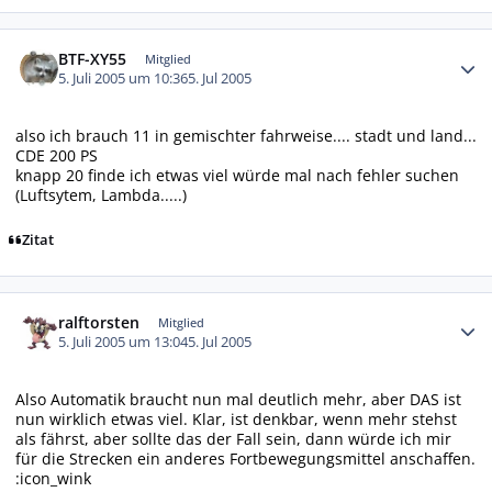
Autor-Statistiken
BTF-XY55
Mitglied
5. Juli 2005 um 10:36
5. Jul 2005
also ich brauch 11 in gemischter fahrweise.... stadt und land...
CDE 200 PS
knapp 20 finde ich etwas viel würde mal nach fehler suchen
(Luftsytem, Lambda.....)
Zitat
Autor-Statistiken
ralftorsten
Mitglied
5. Juli 2005 um 13:04
5. Jul 2005
Also Automatik braucht nun mal deutlich mehr, aber DAS ist
nun wirklich etwas viel. Klar, ist denkbar, wenn mehr stehst
als fährst, aber sollte das der Fall sein, dann würde ich mir
für die Strecken ein anderes Fortbewegungsmittel anschaffen.
:icon_wink