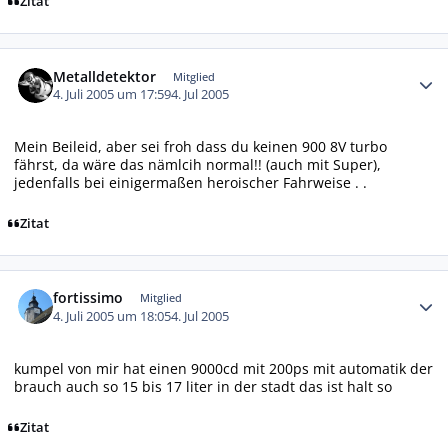
Zitat
Autor-Statistiken
Metalldetektor
Mitglied
4. Juli 2005 um 17:59
4. Jul 2005
Mein Beileid, aber sei froh dass du keinen 900 8V turbo
fährst, da wäre das nämlcih normal!! (auch mit Super),
jedenfalls bei einigermaßen heroischer Fahrweise . .
Zitat
Autor-Statistiken
fortissimo
Mitglied
4. Juli 2005 um 18:05
4. Jul 2005
kumpel von mir hat einen 9000cd mit 200ps mit automatik der
brauch auch so 15 bis 17 liter in der stadt das ist halt so
Zitat