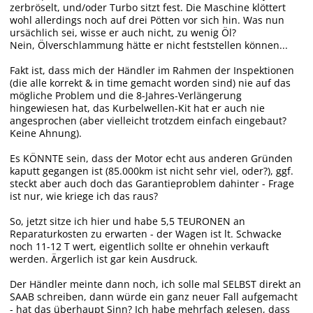
zerbröselt, und/oder Turbo sitzt fest. Die Maschine klöttert
wohl allerdings noch auf drei Pötten vor sich hin. Was nun
ursächlich sei, wisse er auch nicht, zu wenig Öl?
Nein, Ölverschlammung hätte er nicht feststellen können...
Fakt ist, dass mich der Händler im Rahmen der Inspektionen
(die alle korrekt & in time gemacht worden sind) nie auf das
mögliche Problem und die 8-Jahres-Verlängerung
hingewiesen hat, das Kurbelwellen-Kit hat er auch nie
angesprochen (aber vielleicht trotzdem einfach eingebaut?
Keine Ahnung).
Es KÖNNTE sein, dass der Motor echt aus anderen Gründen
kaputt gegangen ist (85.000km ist nicht sehr viel, oder?), ggf.
steckt aber auch doch das Garantieproblem dahinter - Frage
ist nur, wie kriege ich das raus?
So, jetzt sitze ich hier und habe 5,5 TEURONEN an
Reparaturkosten zu erwarten - der Wagen ist lt. Schwacke
noch 11-12 T wert, eigentlich sollte er ohnehin verkauft
werden. Ärgerlich ist gar kein Ausdruck.
Der Händler meinte dann noch, ich solle mal SELBST direkt an
SAAB schreiben, dann würde ein ganz neuer Fall aufgemacht
- hat das überhaupt Sinn? Ich habe mehrfach gelesen, dass