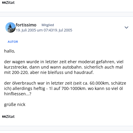
Zitat
Autor-Statistiken
fortissimo
Mitglied
19. Juli 2005 um 07:43
19. Jul 2005
AUTOR
hallo,
der wagen wurde in letzter zeit eher moderat gefahren, viel
kurzstrecke, dann und wann autobahn. sicherlich auch mal
mit 200-220, aber nie bleifuss und haudrauf.
der ölverbrauch war in letzter zeit (seit ca. 60.000km, schätze
ich) allerdings heftig - 1l auf 700-1000km. wo kann so viel öl
hinfliessen...?
grüße nick
Zitat
Autor-Statistiken