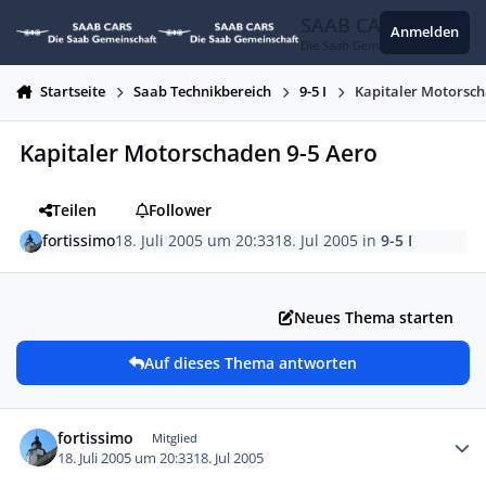
Zum Inhalt springen
SAAB CARS
Anmelden
Die Saab Gemeinschaft
Startseite
Saab Technikbereich
9-5 I
Kapitaler Motorsch
Kapitaler Motorschaden 9-5 Aero
Teilen
Follower
fortissimo
18. Juli 2005 um 20:33
18. Jul 2005
in
9-5 I
Neues Thema starten
Auf dieses Thema antworten
Autor-Statistiken
fortissimo
Mitglied
18. Juli 2005 um 20:33
18. Jul 2005