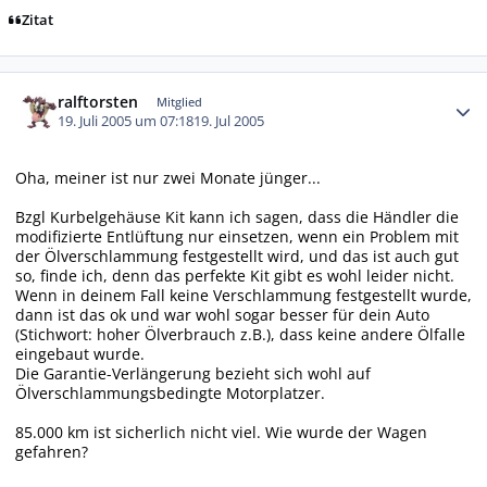
Zitat
Autor-Statistiken
ralftorsten
Mitglied
19. Juli 2005 um 07:18
19. Jul 2005
Oha, meiner ist nur zwei Monate jünger...
Bzgl Kurbelgehäuse Kit kann ich sagen, dass die Händler die
modifizierte Entlüftung nur einsetzen, wenn ein Problem mit
der Ölverschlammung festgestellt wird, und das ist auch gut
so, finde ich, denn das perfekte Kit gibt es wohl leider nicht.
Wenn in deinem Fall keine Verschlammung festgestellt wurde,
dann ist das ok und war wohl sogar besser für dein Auto
(Stichwort: hoher Ölverbrauch z.B.), dass keine andere Ölfalle
eingebaut wurde.
Die Garantie-Verlängerung bezieht sich wohl auf
Ölverschlammungsbedingte Motorplatzer.
85.000 km ist sicherlich nicht viel. Wie wurde der Wagen
gefahren?