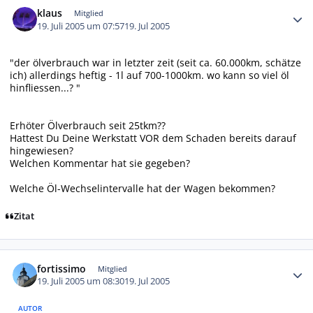
klaus
Mitglied
19. Juli 2005 um 07:57
19. Jul 2005
"der ölverbrauch war in letzter zeit (seit ca. 60.000km, schätze
ich) allerdings heftig - 1l auf 700-1000km. wo kann so viel öl
hinfliessen...? "
Erhöter Ölverbrauch seit 25tkm??
Hattest Du Deine Werkstatt VOR dem Schaden bereits darauf
hingewiesen?
Welchen Kommentar hat sie gegeben?
Welche Öl-Wechselintervalle hat der Wagen bekommen?
Zitat
Autor-Statistiken
fortissimo
Mitglied
19. Juli 2005 um 08:30
19. Jul 2005
AUTOR