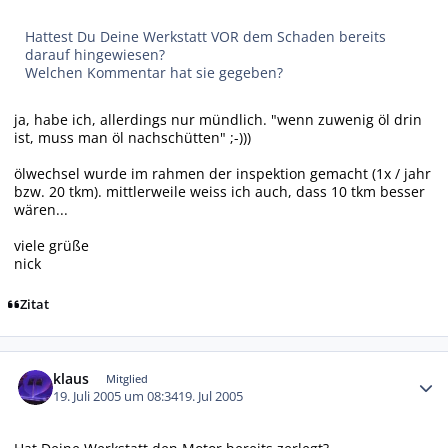
Hattest Du Deine Werkstatt VOR dem Schaden bereits
darauf hingewiesen?
Welchen Kommentar hat sie gegeben?
ja, habe ich, allerdings nur mündlich. "wenn zuwenig öl drin
ist, muss man öl nachschütten" ;-)))
ölwechsel wurde im rahmen der inspektion gemacht (1x / jahr
bzw. 20 tkm). mittlerweile weiss ich auch, dass 10 tkm besser
wären...
viele grüße
nick
Zitat
Autor-Statistiken
klaus
Mitglied
19. Juli 2005 um 08:34
19. Jul 2005