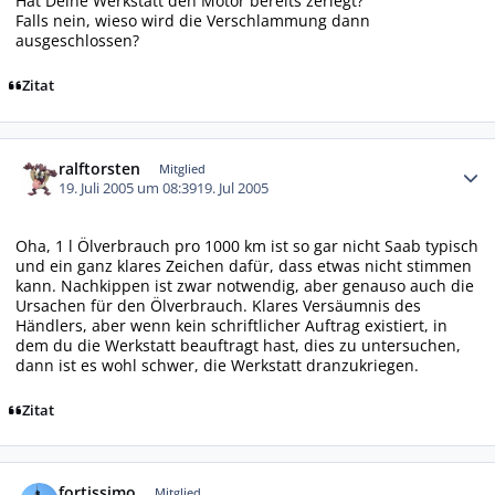
Hat Deine Werkstatt den Motor bereits zerlegt?
Falls nein, wieso wird die Verschlammung dann
ausgeschlossen?
Zitat
Autor-Statistiken
ralftorsten
Mitglied
19. Juli 2005 um 08:39
19. Jul 2005
Oha, 1 l Ölverbrauch pro 1000 km ist so gar nicht Saab typisch
und ein ganz klares Zeichen dafür, dass etwas nicht stimmen
kann. Nachkippen ist zwar notwendig, aber genauso auch die
Ursachen für den Ölverbrauch. Klares Versäumnis des
Händlers, aber wenn kein schriftlicher Auftrag existiert, in
dem du die Werkstatt beauftragt hast, dies zu untersuchen,
dann ist es wohl schwer, die Werkstatt dranzukriegen.
Zitat
Autor-Statistiken
fortissimo
Mitglied