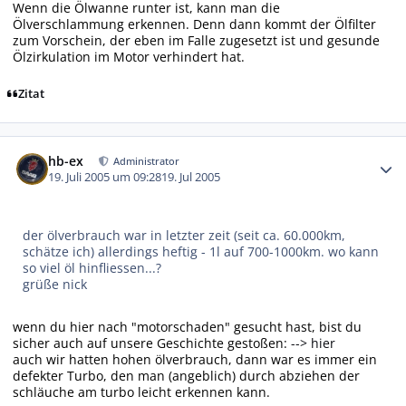
Wenn die Ölwanne runter ist, kann man die
Ölverschlammung erkennen. Denn dann kommt der Ölfilter
zum Vorschein, der eben im Falle zugesetzt ist und gesunde
Ölzirkulation im Motor verhindert hat.
Zitat
Autor-Statistiken
hb-ex
Administrator
19. Juli 2005 um 09:28
19. Jul 2005
der ölverbrauch war in letzter zeit (seit ca. 60.000km,
schätze ich) allerdings heftig - 1l auf 700-1000km. wo kann
so viel öl hinfliessen...?
grüße nick
wenn du hier nach "motorschaden" gesucht hast, bist du
sicher auch auf unsere Geschichte gestoßen:
--> hier
auch wir hatten hohen ölverbrauch, dann war es immer ein
defekter Turbo, den man (angeblich) durch abziehen der
schläuche am turbo leicht erkennen kann.