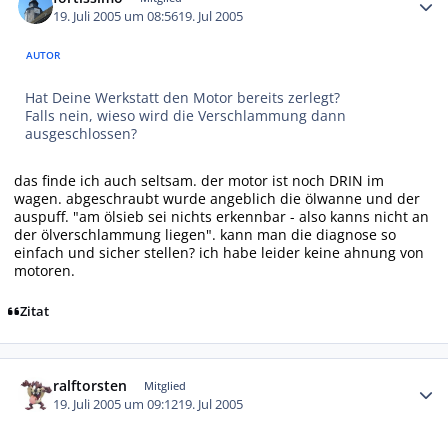
19. Juli 2005 um 08:56
19. Jul 2005
AUTOR
Hat Deine Werkstatt den Motor bereits zerlegt?
Falls nein, wieso wird die Verschlammung dann
ausgeschlossen?
das finde ich auch seltsam. der motor ist noch DRIN im
wagen. abgeschraubt wurde angeblich die ölwanne und der
auspuff. "am ölsieb sei nichts erkennbar - also kanns nicht an
der ölverschlammung liegen". kann man die diagnose so
einfach und sicher stellen? ich habe leider keine ahnung von
motoren.
Zitat
Autor-Statistiken
ralftorsten
Mitglied
19. Juli 2005 um 09:12
19. Jul 2005