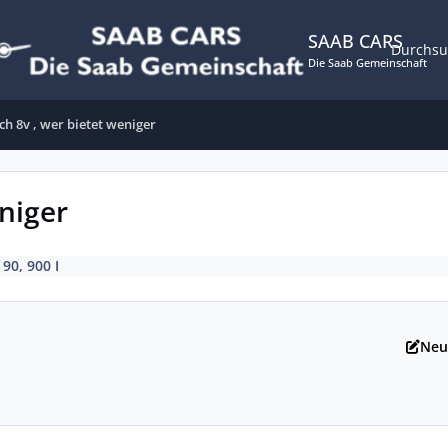
SAAB CARS
Durchs
Die Saab Gemeinschaft
h 8v , wer bietet weniger
niger
 90, 900 I
Neu