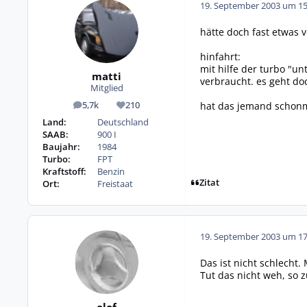
19. September 2003 um 15
hätte doch fast etwas 
hinfahrt:
mit hilfe der turbo "u
matti
verbraucht. es geht do
Mitglied
hat das jemand schonm
5,7k
210
Beiträge
Reputation
Land:
Deutschland
SAAB:
900 I
Baujahr:
1984
Turbo:
FPT
Kraftstoff:
Benzin
Zitat
Ort:
Freistaat
19. September 2003 um 17
Das ist nicht schlecht.
Tut das nicht weh, so 