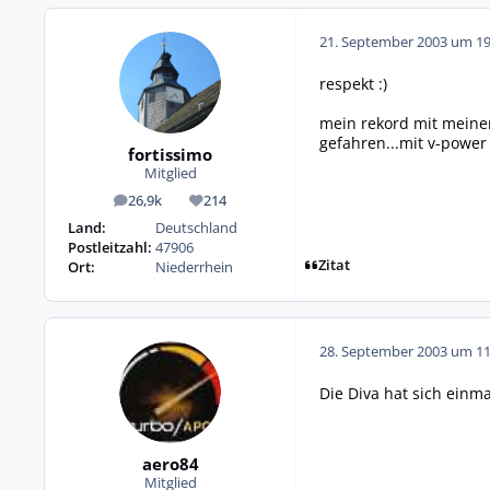
21. September 2003 um 19
respekt :)
mein rekord mit meinem
gefahren...mit v-power
fortissimo
Mitglied
26,9k
214
Beiträge
Reputation
Land:
Deutschland
Postleitzahl:
47906
Zitat
Ort:
Niederrhein
28. September 2003 um 11
Die Diva hat sich einm
aero84
Mitglied