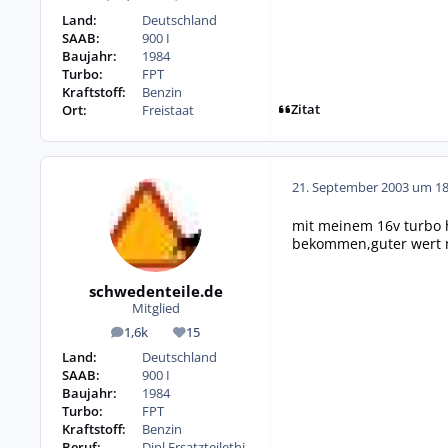
Beiträge
Reputation
Land:
Deutschland
SAAB:
900 I
Baujahr:
1984
Turbo:
FPT
Kraftstoff:
Benzin
Zitat
Ort:
Freistaat
21. September 2003 um 18
mit meinem 16v turbo h
bekommen,guter wert ma
schwedenteile.de
Mitglied
1,6k
15
Beiträge
Reputation
Land:
Deutschland
SAAB:
900 I
Baujahr:
1984
Turbo:
FPT
Kraftstoff:
Benzin
Beruf:
Dipl.Ersatzteilethi