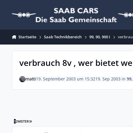
Zum Inhalt springen
Startseite
Saab Technikbereich
99, 90, 900 I
verbrauc
verbrauch 8v , wer bietet we
matti
19. September 2003 um 15:32
19. Sep 2003
in
99,
LETZTE SEITE
1
2
WEITER