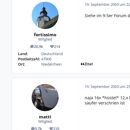
19. September 2003 um 22
Siehe im 9-5er Forum d
fortissimo
Mitglied
26,9k
214
Beiträge
Reputation
Land:
Deutschland
Postleitzahl:
47906
Zitat
Ort:
Niederrhein
19. September 2003 um 23
naja 16v *hüstel* 12,x 
säufer verschrien ist
matti
Mitglied
5,7k
210