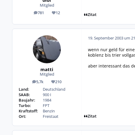
olof
Mitglied
781
12
Beiträge
Reputation
Zitat
19. September 2003 um 21
wenn nur geld für eine 
koblenz bis trier vollg
aber interessant das der
matti
Mitglied
5,7k
210
Beiträge
Reputation
Land:
Deutschland
SAAB:
900 I
Baujahr:
1984
Turbo:
FPT
Kraftstoff:
Benzin
Zitat
Ort:
Freistaat