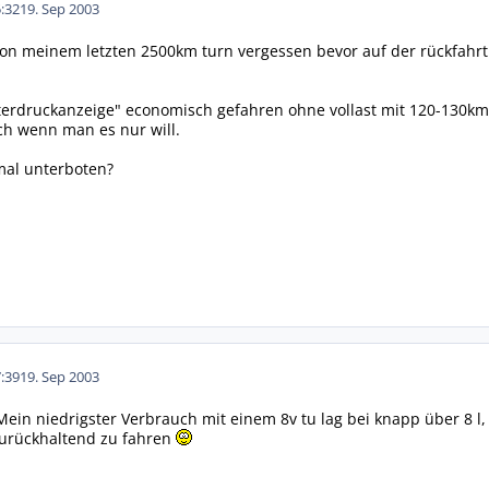
:32
19. Sep 2003
von meinem letzten 2500km turn vergessen bevor auf der rückfahr
nterdruckanzeige" economisch gefahren ohne vollast mit 120-130km/
ch wenn man es nur will.
al unterboten?
:39
19. Sep 2003
 Mein niedrigster Verbrauch mit einem 8v tu lag bei knapp über 8 l
zurückhaltend zu fahren