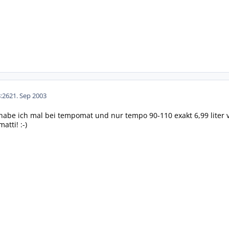
:26
21. Sep 2003
abe ich mal bei tempomat und nur tempo 90-110 exakt 6,99 liter v
tti! :-)