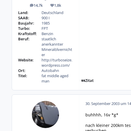
14,7k
1,8k
Beiträge
Reputation
Land:
Deutschland
SAAB:
900 I
Baujahr:
1985
Turbo:
FPT
Kraftstoff:
Benzin
Beruf:
staatlich
anerkannter
Mineralölvernicht
er
Website:
http://turboseize.
wordpress.com/
Ort:
Autobahn
Titel:
fat middle aged
Zitat
man
30. September 2003 um 14
buhhhh, 16v *g*
nach kleiner 200km tes
verbuchen.