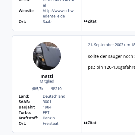
el
Website:
http://www.schw
edenteile.de
Zitat
Ort:
Saab
21. September 2003 um 18
sollte der sauger noch 
ps.: bin 120-130gefahr
matti
Mitglied
5,7k
210
Beiträge
Reputation
Land:
Deutschland
SAAB:
900 I
Baujahr:
1984
Turbo:
FPT
Kraftstoff:
Benzin
Zitat
Ort:
Freistaat