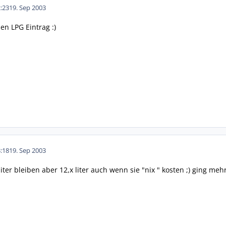
:23
19. Sep 2003
en LPG Eintrag :)
:18
19. Sep 2003
liter bleiben aber 12,x liter auch wenn sie "nix " kosten ;) ging m