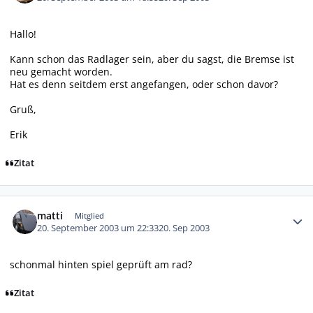
Hallo!
Kann schon das Radlager sein, aber du sagst, die Bremse ist
neu gemacht worden.
Hat es denn seitdem erst angefangen, oder schon davor?
Gruß,
Erik
Zitat
Autor-Statistiken
matti
Mitglied
20. September 2003 um 22:33
20. Sep 2003
schonmal hinten spiel geprüft am rad?
Zitat