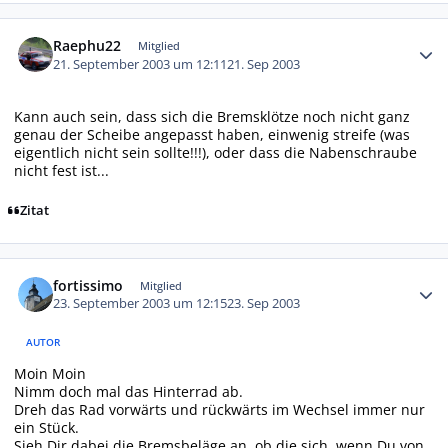
Autor-Statistiken
Raephu22
Mitglied
21. September 2003 um 12:11
21. Sep 2003
Kann auch sein, dass sich die Bremsklötze noch nicht ganz
genau der Scheibe angepasst haben, einwenig streife (was
eigentlich nicht sein sollte!!!), oder dass die Nabenschraube
nicht fest ist...
Zitat
Autor-Statistiken
fortissimo
Mitglied
23. September 2003 um 12:15
23. Sep 2003
AUTOR
Moin Moin
Nimm doch mal das Hinterrad ab.
Dreh das Rad vorwärts und rückwärts im Wechsel immer nur
ein Stück.
Sieh Dir dabei die Bremsbeläge an, ob die sich, wenn Du von