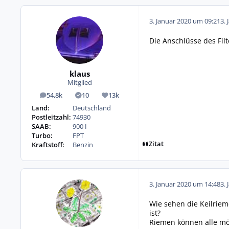
3. Januar 2020 um 09:21
3. 
Die Anschlüsse des Filt
klaus
Mitglied
54,8k
10
13k
Beiträge
Lösungen
Reputation
Land:
Deutschland
Postleitzahl:
74930
SAAB:
900 I
Turbo:
FPT
Zitat
Kraftstoff:
Benzin
3. Januar 2020 um 14:48
3. 
Wie sehen die Keilrieme
ist?
Riemen können alle mö