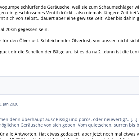
vopumpe schlürfende Geräusche, weil sie zum Schaumschläger wird
en ein geschlossenes Ventil drückt...also niemals längere Zeit bei 
nt sich von selbst...dauert aber eine gewisse Zeit. Aber bis dahin
mal 20km gegessen sein.
e für den Ölverlust. Schleichender Ölverlust, von aussen nicht si
guck dir die Schellen der Bälge an. Ist es da naß...dann ist die Len
6. Jan 2020
men denn überhaupt aus? Rissig und porös, oder neuwertig?...[...].
öglichen Geräusche von sich geben. Vom quietschen, surren bis b
r alle Antworten. Hat etwas gedauert, aber jetzt noch mal etwas v