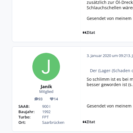
zusätzlich zur Öl-Dreck
Schlauchschellen wären
Gesendet von meinem 
Zitat
3. Januar 2020 um 09:21
3. 
Der (Lager-)Schaden 
So schlimm ist es bei 
besser geworden ist (s.
Janik
Mitglied
93
14
Beiträge
Reputation
Gesendet von meinem 
SAAB:
900 I
Baujahr:
1992
Turbo:
FPT
Zitat
Ort:
Saarbrücken