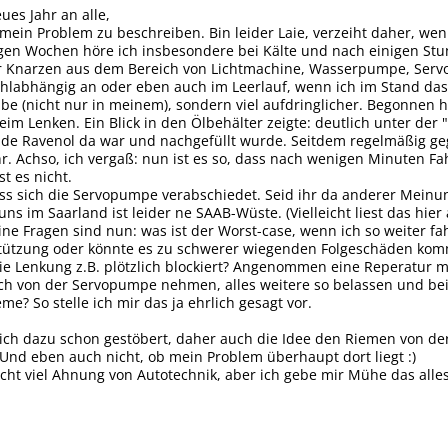
ues Jahr an alle,
mein Problem zu beschreiben. Bin leider Laie, verzeiht daher, wen
igen Wochen höre ich insbesondere bei Kälte und nach einigen Stu
 Knarzen aus dem Bereich von Lichtmachine, Wasserpumpe, Servole
hlabhängig an oder eben auch im Leerlauf, wenn ich im Stand das 
be (nicht nur in meinem), sondern viel aufdringlicher. Begonnen 
im Lenken. Ein Blick in den Ölbehälter zeigte: deutlich unter der
de Ravenol da war und nachgefüllt wurde. Seitdem regelmäßig gegu
hr. Achso, ich vergaß: nun ist es so, dass nach wenigen Minuten 
st es nicht.
ss sich die Servopumpe verabschiedet. Seid ihr da anderer Meinu
ns im Saarland ist leider ne SAAB-Wüste. (Vielleicht liest das hier
eine Fragen sind nun: was ist der Worst-case, wenn ich so weiter f
stützung oder könnte es zu schwerer wiegenden Folgeschäden kom
ie Lenkung z.B. plötzlich blockiert? Angenommen eine Reperatur m
h von der Servopumpe nehmen, alles weitere so belassen und be
me? So stelle ich mir das ja ehrlich gesagt vor.
 ich dazu schon gestöbert, daher auch die Idee den Riemen von d
Und eben auch nicht, ob mein Problem überhaupt dort liegt :)
icht viel Ahnung von Autotechnik, aber ich gebe mir Mühe das alle