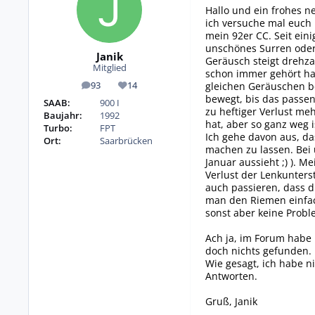
Hallo und ein frohes ne
ich versuche mal euch 
mein 92er CC. Seit ein
unschönes Surren oder
Janik
Geräusch steigt drehza
Mitglied
schon immer gehört ha
gleichen Geräuschen be
93
14
Beiträge
Reputation
bewegt, bis das passen
SAAB:
900 I
zu heftiger Verlust me
Baujahr:
1992
hat, aber so ganz weg i
Turbo:
FPT
Ich gehe davon aus, da
Ort:
Saarbrücken
machen zu lassen. Bei u
Januar aussieht ;) ). M
Verlust der Lenkunter
auch passieren, dass d
man den Riemen einfac
sonst aber keine Proble
Ach ja, im Forum habe
doch nichts gefunden. 
Wie gesagt, ich habe n
Antworten.
Gruß, Janik