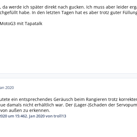
, da werde ich später direkt nach gucken. Ich muss aber leider e
hgefüllt habe. In den letzten Tagen hat es aber trotz guter Füllu
MotoG3 mit Tapatalk
Jan 2020
tete ein entsprechendes Geräusch beim Rangieren trotz korrekt
eue damals nicht erhältlich war. Der (Lager-)Schaden der Servop
 von außen zu erkennen.
2020 um 15:46
2. Jan 2020
von troll13