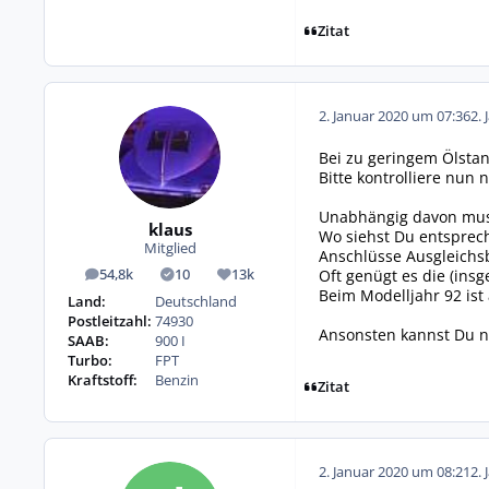
Zitat
2. Januar 2020 um 07:36
2. 
Bei zu geringem Ölstan
Bitte kontrolliere nu
Unabhängig davon muss
klaus
Wo siehst Du entsprec
Mitglied
Anschlüsse Ausgleichs
Oft genügt es die (ins
54,8k
10
13k
Beiträge
Lösungen
Reputation
Beim Modelljahr 92 ist 
Land:
Deutschland
Postleitzahl:
74930
Ansonsten kannst Du na
SAAB:
900 I
Turbo:
FPT
Kraftstoff:
Benzin
Zitat
2. Januar 2020 um 08:21
2. 