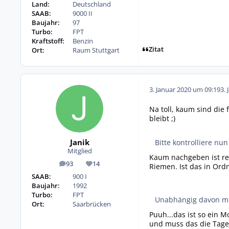
Land:
Deutschland
SAAB:
9000 II
Baujahr:
97
Turbo:
FPT
Kraftstoff:
Benzin
Zitat
Ort:
Raum Stuttgart
3. Januar 2020 um 09:19
3. 
Na toll, kaum sind die
bleibt ;)
Janik
Bitte kontrolliere n
Mitglied
Kaum nachgeben ist rel
93
14
Riemen. Ist das in Ord
Beiträge
Reputation
SAAB:
900 I
Baujahr:
1992
Turbo:
FPT
Unabhängig davon mu
Ort:
Saarbrücken
Puuh...das ist so ein
und muss das die Tage 