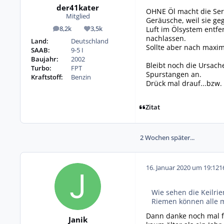
der41kater
OHNE Öl macht die Ser
Mitglied
Geräusche, weil sie geg
Luft im Ölsystem entfer
8,2k
3,5k
Beiträge
Reputation
nachlassen.
Land:
Deutschland
Sollte aber nach maxi
SAAB:
9-5 I
Baujahr:
2002
Bleibt noch die Ursach
Turbo:
FPT
Spurstangen an.
Kraftstoff:
Benzin
Drück mal drauf...bzw. 
Zitat
2 Wochen später...
16. Januar 2020 um 19:12
1
Wie sehen die Keilrie
Riemen können alle m
Dann danke noch mal fü
Janik