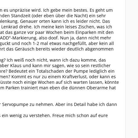
n es unpräzise wird. Ich gebe mein bestes. Es geht um
nden Standzeit (oder eben über die Nacht) ein sehr
nkung. Genauer orten kann ich es leider nicht. Das
Lenkrad drehe. Ich meine kein leises Zischen, was ich
hat das ganze vor paar Wochen beim Einparken mit den
 "ADD"-Markierung, also doof. Nun ja, dann nicht mehr
ckt und noch 1-2 mal etwas nachgefüllt, aber kein all
Fahrt das Geräusch bereits wieder deutlich abgenommen
ng? Ich weiß noch nicht, wann ich dazu komme, das
 aber Klaus und kann mir sagen, wie so sein restlicher
ahre? Bedeutet ein Totalschaden der Pumpe lediglich ein
men? Kommt es nur zu einem Kraftverlust, oder kann es
üsste noch einige Wochen auf sich warten lassen, könnte
im Parken trainiert man eben die dünnen Oberarme hat
er Servopumpe zu nehmen. Aber ins Detail habe ich dann
s ein wenig zu verstehen. Freue mich schon auf eure