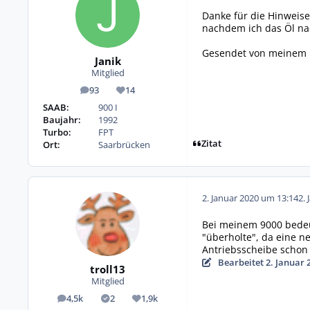
Danke für die Hinweise
nachdem ich das Öl nac
Gesendet von meinem 
Janik
Mitglied
93
14
Beiträge
Reputation
SAAB:
900 I
Baujahr:
1992
Turbo:
FPT
Zitat
Ort:
Saarbrücken
2. Januar 2020 um 13:14
2. 
Bei meinem 9000 bedeu
"überholte", da eine n
Antriebsscheibe schon
Bearbeitet
2. Januar 
troll13
Mitglied
4,5k
2
1,9k
Beiträge
Lösungen
Reputation