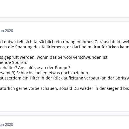
Jan 2020
d entwickelt sich tatsächlich ein unangenehmes Geräuschbild, welc
n noch die Spanung des Keilriemens, er darf beim draufdrücken ka
 geprüft werden, wohin das Servoöl verschwunden ist.
hende Spuren:
behälter? Anschlüsse an der Pumpe?
gesamt 3) Schlachschellen etwas nachzuziehen.
ausserdem ein Filter in der Rücklaufleitung verbaut (an der Spritzwan
türlich gerne vorbeischauen, sobald Du wieder in der Gegend bis
Jan 2020