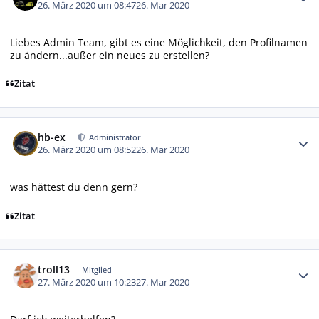
26. März 2020 um 08:47
26. Mar 2020
Liebes Admin Team, gibt es eine Möglichkeit, den Profilnamen
zu ändern...außer ein neues zu erstellen?
Zitat
Autor-Statistiken
hb-ex
Administrator
26. März 2020 um 08:52
26. Mar 2020
was hättest du denn gern?
Zitat
Autor-Statistiken
troll13
Mitglied
27. März 2020 um 10:23
27. Mar 2020