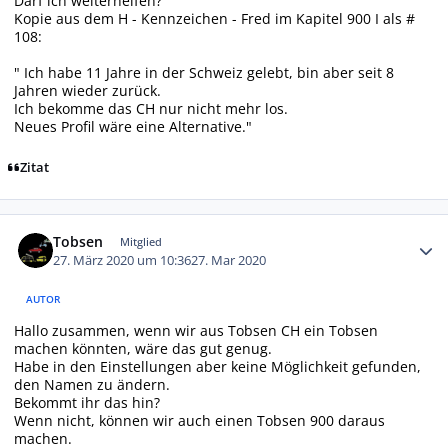
Darf ich weiterhelfen?
Kopie aus dem H - Kennzeichen - Fred im Kapitel 900 I als #
108:
" Ich habe 11 Jahre in der Schweiz gelebt, bin aber seit 8
Jahren wieder zurück.
Ich bekomme das CH nur nicht mehr los.
Neues Profil wäre eine Alternative."
Zitat
Autor-Statistiken
Tobsen
Mitglied
27. März 2020 um 10:36
27. Mar 2020
AUTOR
Hallo zusammen, wenn wir aus Tobsen CH ein Tobsen
machen könnten, wäre das gut genug.
Habe in den Einstellungen aber keine Möglichkeit gefunden,
den Namen zu ändern.
Bekommt ihr das hin?
Wenn nicht, können wir auch einen Tobsen 900 daraus
machen.