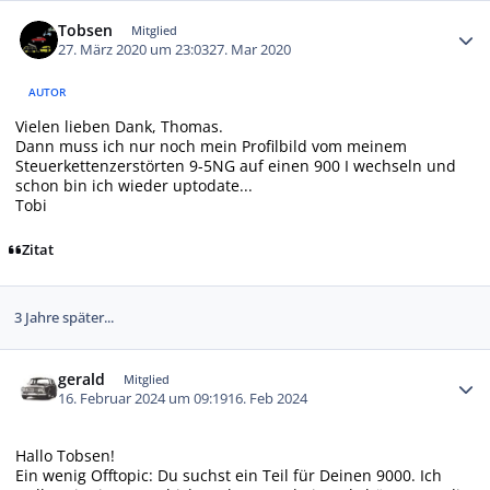
Autor-Statistiken
Tobsen
Mitglied
27. März 2020 um 23:03
27. Mar 2020
AUTOR
Vielen lieben Dank, Thomas.
Dann muss ich nur noch mein Profilbild vom meinem
Steuerkettenzerstörten 9-5NG auf einen 900 I wechseln und
schon bin ich wieder uptodate...
Tobi
Zitat
3 Jahre später...
Autor-Statistiken
gerald
Mitglied
16. Februar 2024 um 09:19
16. Feb 2024
Hallo Tobsen!
Ein wenig Offtopic: Du suchst ein Teil für Deinen 9000. Ich