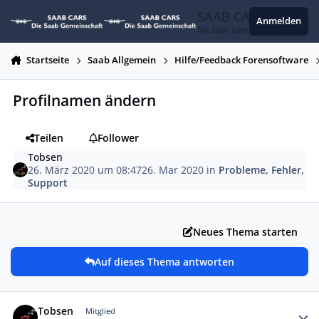
Zum Inhalt springen
SAAB CARS
Anmelden
Die Saab Gemeinschaft
Startseite
Saab Allgemein
Hilfe/Feedback Forensoftware
Profilnamen ändern
Teilen
Follower
Tobsen
26. März 2020 um 08:47
26. Mar 2020
in
Probleme, Fehler,
Support
Neues Thema starten
Auf dieses Thema antworten
Autor-Statistiken
Tobsen
Mitglied