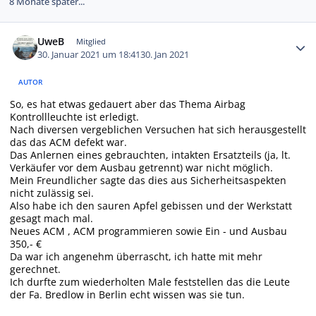
8 Monate später...
Autor-Statistiken
UweB
Mitglied
30. Januar 2021 um 18:41
30. Jan 2021
AUTOR
So, es hat etwas gedauert aber das Thema Airbag
Kontrollleuchte ist erledigt.
Nach diversen vergeblichen Versuchen hat sich herausgestellt
das das ACM defekt war.
Das Anlernen eines gebrauchten, intakten Ersatzteils (ja, lt.
Verkäufer vor dem Ausbau getrennt) war nicht möglich.
Mein Freundlicher sagte das dies aus Sicherheitsaspekten
nicht zulässig sei.
Also habe ich den sauren Apfel gebissen und der Werkstatt
gesagt mach mal.
Neues ACM , ACM programmieren sowie Ein - und Ausbau
350,- €
Da war ich angenehm überrascht, ich hatte mit mehr
gerechnet.
Ich durfte zum wiederholten Male feststellen das die Leute
der Fa. Bredlow in Berlin echt wissen was sie tun.