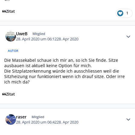
Zitat
1
Autor-Statistiken
UweB
Mitglied
28. April 2020 um 06:12
28. Apr 2020
AUTOR
Die Massekabel schaue ich mir an, so ich Sie finde. Sitze
ausbauen ist aktuell keine Option für mich.
Die Sitzplatzerkennung würde ich ausschliessen weil die
Sitzheizung nur funktioniert wenn ich drauf sitze. Oder irre
ich mich da?
Zitat
Autor-Statistiken
raser
Mitglied
28. April 2020 um 06:42
28. Apr 2020