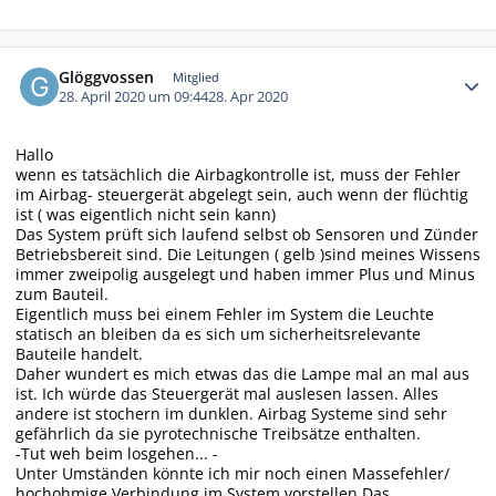
Autor-Statistiken
Glöggvossen
Mitglied
28. April 2020 um 09:44
28. Apr 2020
Hallo
wenn es tatsächlich die Airbagkontrolle ist, muss der Fehler
im Airbag- steuergerät abgelegt sein, auch wenn der flüchtig
ist ( was eigentlich nicht sein kann)
Das System prüft sich laufend selbst ob Sensoren und Zünder
Betriebsbereit sind. Die Leitungen ( gelb )sind meines Wissens
immer zweipolig ausgelegt und haben immer Plus und Minus
zum Bauteil.
Eigentlich muss bei einem Fehler im System die Leuchte
statisch an bleiben da es sich um sicherheitsrelevante
Bauteile handelt.
Daher wundert es mich etwas das die Lampe mal an mal aus
ist. Ich würde das Steuergerät mal auslesen lassen. Alles
andere ist stochern im dunklen. Airbag Systeme sind sehr
gefährlich da sie pyrotechnische Treibsätze enthalten.
-Tut weh beim losgehen... -
Unter Umständen könnte ich mir noch einen Massefehler/
hochohmige Verbindung im System vorstellen Das