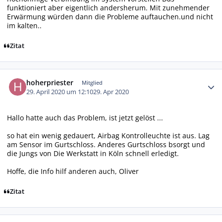
funktioniert aber eigentlich andersherum. Mit zunehmender
Erwärmung würden dann die Probleme auftauchen.und nicht
im kalten..
Zitat
Autor-Statistiken
hoherpriester
Mitglied
29. April 2020 um 12:10
29. Apr 2020
Hallo hatte auch das Problem, ist jetzt gelöst ...
so hat ein wenig gedauert, Airbag Kontrolleuchte ist aus. Lag
am Sensor im Gurtschloss. Anderes Gurtschloss bsorgt und
die Jungs von Die Werkstatt in Köln schnell erledigt.
Hoffe, die Info hilf anderen auch, Oliver
Zitat
Autor-Statistiken