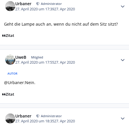
Urbaner
Administrator
27. April 2020 um 17:39
27. Apr 2020
Geht die Lampe auch an, wenn du nicht auf dem Sitz sitzt?
Zitat
Autor-Statistiken
UweB
Mitglied
27. April 2020 um 17:55
27. Apr 2020
AUTOR
@Urbaner:Nein.
Zitat
Autor-Statistiken
Urbaner
Administrator
27. April 2020 um 18:35
27. Apr 2020