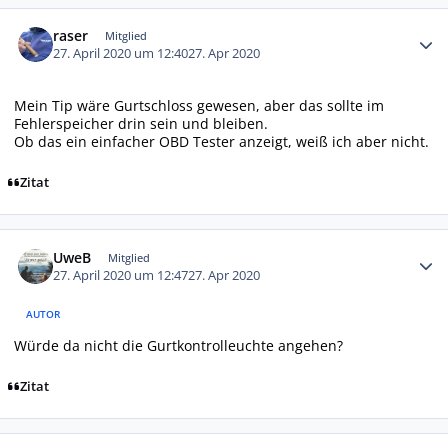
Autor-Statistiken
raser
Mitglied
27. April 2020 um 12:40
27. Apr 2020
Mein Tip wäre Gurtschloss gewesen, aber das sollte im
Fehlerspeicher drin sein und bleiben.
Ob das ein einfacher OBD Tester anzeigt, weiß ich aber nicht.
Zitat
Autor-Statistiken
UweB
Mitglied
27. April 2020 um 12:47
27. Apr 2020
AUTOR
Würde da nicht die Gurtkontrolleuchte angehen?
Zitat
Autor-Statistiken