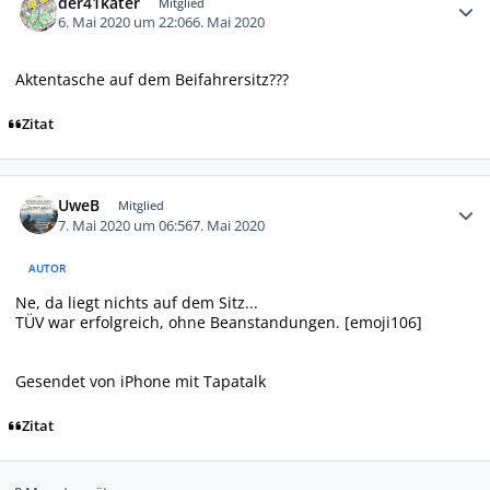
der41kater
Mitglied
6. Mai 2020 um 22:06
6. Mai 2020
Aktentasche auf dem Beifahrersitz???
Zitat
Autor-Statistiken
UweB
Mitglied
7. Mai 2020 um 06:56
7. Mai 2020
AUTOR
Ne, da liegt nichts auf dem Sitz...
TÜV war erfolgreich, ohne Beanstandungen. [emoji106]
Gesendet von iPhone mit Tapatalk
Zitat