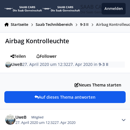
Zum Inhalt springen
SAAB CARS
Anmelden
Die Saab Gemeinschaft
Startseite
Saab Technikbereich
9-3 II
Airbag Kontrolleu
Airbag Kontrolleuchte
Teilen
Follower
UweB
27. April 2020 um 12:32
27. Apr 2020
in
9-3 II
Neues Thema starten
Auf dieses Thema antworten
Autor-Statistiken
UweB
Mitglied
27. April 2020 um 12:32
27. Apr 2020