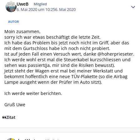
UweB
Mitglied
6. Mai 2020 um 10:25
6. Mai 2020
AUTOR
Moin zusammen,
sorry ich war etwas beschäftigt die letzte Zeit.
Ich habe das Problem bis jetzt noch nicht im Griff, aber das
mit dem Gurtschloss habe ich noch nicht probiert.
Ist auf jeden Fall einen Versuch wert, danke @hoherprieseter.
Ich werde wohl erst mal die Steuerkabel kurzschliessen und
sehen was passiert(Ja, mir sind die Risiken bewusst).
Jetzt steht der Wagen erst mal bei meiner Werkstatt und
bekommt hoffentlich eine neue TÜV-Plakette (so die Airbag
Lampe ausgeht wenn der Prüfer im Auto sitzt).
Ich werde weiter berichten.
Gruß Uwe
Zitat
Autor-Statistiken