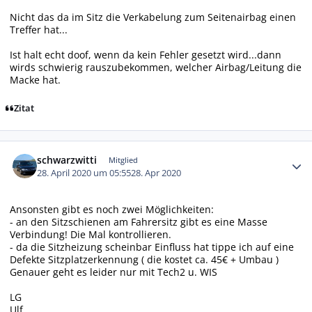
Nicht das da im Sitz die Verkabelung zum Seitenairbag einen
Treffer hat...
Ist halt echt doof, wenn da kein Fehler gesetzt wird...dann
wirds schwierig rauszubekommen, welcher Airbag/Leitung die
Macke hat.
Zitat
Autor-Statistiken
schwarzwitti
Mitglied
28. April 2020 um 05:55
28. Apr 2020
Ansonsten gibt es noch zwei Möglichkeiten:
- an den Sitzschienen am Fahrersitz gibt es eine Masse
Verbindung! Die Mal kontrollieren.
- da die Sitzheizung scheinbar Einfluss hat tippe ich auf eine
Defekte Sitzplatzerkennung ( die kostet ca. 45€ + Umbau )
Genauer geht es leider nur mit Tech2 u. WIS
LG
Ulf