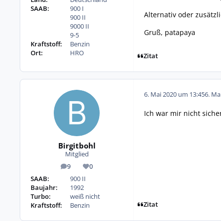
SAAB:
900 I
Alternativ oder zusätzl
900 II
9000 II
Gruß, patapaya
9-5
Kraftstoff:
Benzin
Ort:
HRO
Zitat
6. Mai 2020 um 13:45
6. Ma
Ich war mir nicht siche
Birgitbohl
Mitglied
9
0
Beiträge
Reputation
SAAB:
900 II
Baujahr:
1992
Turbo:
weiß nicht
Zitat
Kraftstoff:
Benzin