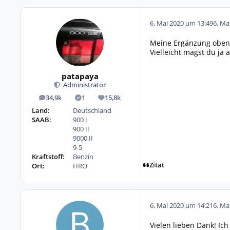
6. Mai 2020 um 13:49
6. Ma
Meine Ergänzung oben 
Vielleicht magst du ja 
patapaya
Administrator
34,9k
1
15,8k
Beiträge
Lösungen
Reputation
Land:
Deutschland
SAAB:
900 I
900 II
9000 II
9-5
Kraftstoff:
Benzin
Zitat
Ort:
HRO
6. Mai 2020 um 14:21
6. Ma
Vielen lieben Dank! Ich