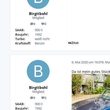
Birgitbohl
Mitglied
9
0
Beiträge
Reputation
SAAB:
900 II
Baujahr:
1992
Turbo:
weiß nicht
Zitat
Kraftstoff:
Benzin
6. Mai 2020 um 16:07
6. Ma
Da ist mein gutes Stück
Birgitbohl
Mitglied
9
0
Beiträge
Reputation
SAAB:
900 II
Baujahr:
1992