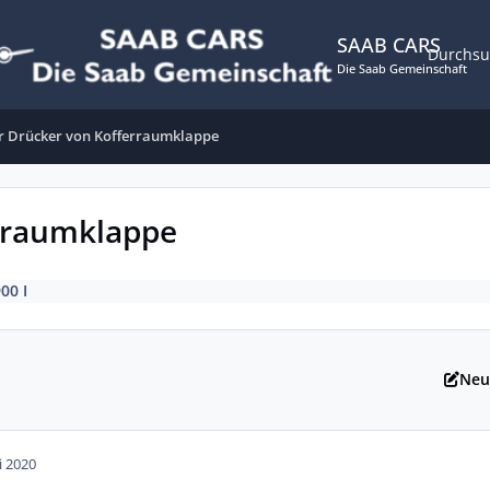
SAAB CARS
Durchs
Die Saab Gemeinschaft
r Drücker von Kofferraumklappe
rraumklappe
900 I
Neu
i 2020