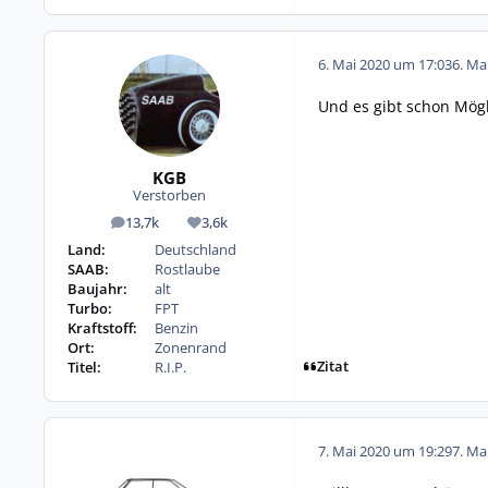
6. Mai 2020 um 17:03
6. Ma
Und es gibt schon Mögl
KGB
Verstorben
13,7k
3,6k
Beiträge
Reputation
Land:
Deutschland
SAAB:
Rostlaube
Baujahr:
alt
Turbo:
FPT
Kraftstoff:
Benzin
Ort:
Zonenrand
Zitat
Titel:
R.I.P.
7. Mai 2020 um 19:29
7. Ma