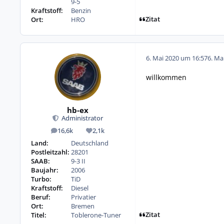
9-5
Kraftstoff:
Benzin
Zitat
Ort:
HRO
6. Mai 2020 um 16:57
6. Ma
willkommen
hb-ex
Administrator
16,6k
2,1k
Beiträge
Reputation
Land:
Deutschland
Postleitzahl:
28201
SAAB:
9-3 II
Baujahr:
2006
Turbo:
TiD
Kraftstoff:
Diesel
Beruf:
Privatier
Ort:
Bremen
Zitat
Titel:
Toblerone-Tuner