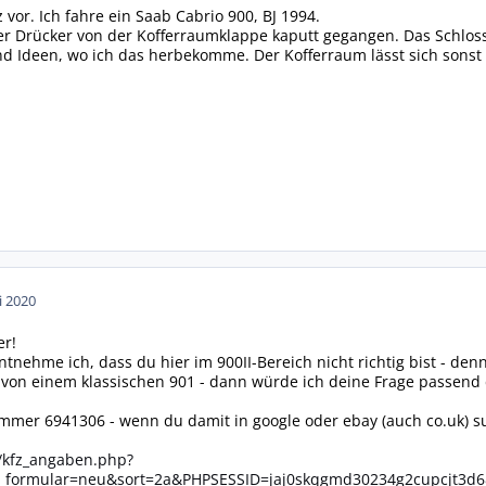
z vor. Ich fahre ein Saab Cabrio 900, BJ 1994.
er Drücker von der Kofferraumklappe kaputt gegangen. Das Schloss
and Ideen, wo ich das herbekomme. Der Kofferraum lässt sich sonst
i 2020
er!
tnehme ich, dass du hier im 900II-Bereich nicht richtig bist - den
r von einem klassischen 901 - dann würde ich deine Frage passend
mer 6941306 - wenn du damit in google oder ebay (auch co.uk) suchs
m/kfz_angaben.php?
_formular=neu&sort=2a&PHPSESSID=jaj0skqgmd30234g2cupcjt3d