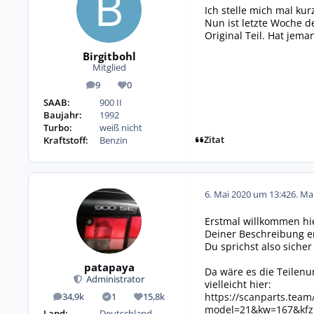
Ich stelle mich mal kur
Nun ist letzte Woche d
Original Teil. Hat jem
Birgitbohl
Mitglied
9
0
Beiträge
Reputation
SAAB:
900 II
Baujahr:
1992
Turbo:
weiß nicht
Zitat
Kraftstoff:
Benzin
6. Mai 2020 um 13:42
6. Ma
Erstmal willkommen hi
Deiner Beschreibung en
Du sprichst also siche
patapaya
Da wäre es die Teilenum
Administrator
vielleicht hier:
https://scanparts.tea
34,9k
1
15,8k
Beiträge
Lösungen
Reputation
model=21&kw=167&kfz
Land:
Deutschland