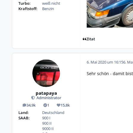
Turbo:
weiß nicht
Kraftstoff:
Benzin
Zitat
6. Mai 2020 um 16:15
6. Ma
Sehr schön - damit bist
patapaya
Administrator
34,9k
1
15,8k
Beiträge
Lösungen
Reputation
Land:
Deutschland
SAAB:
900 I
900 II
9000 II