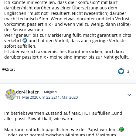
Ich könnte mir vorstellen, dass die "Konfusion" mit kurz
darüber/nicht darüber aus einer Übersetzung aus dem
Englischen "must not" resultiert. Nicht (wesentlich) darüber
macht technisch Sinn. Wenn etwas darunter und kein Verlust
vorkommt, passiert nix - und wenn viel zu wenig, dann (sollte)
der Sensor warnen.
Wer *genau* bis zur Markierung füllt, macht garantiert nichts
verkehrt
und hat den Vorteil, dass auch geringe Verluste
sofort auffallen.
Ist aber wirklich akademisches Korinthenkacken, auch kurz
darüber passiert nix - meine sind immer bis zur Naht gefüllt.
Zitat
2
Autor-Statistiken
der41kater
Mitglied
11. Mai 2020 um 22:32
11. Mai 2020
Im betriebswarmen Zustand auf Max. HOT auffüllen...und
alles passt. Sowohl kalt, wie warm.
Man kann natürlich päpstlicher, wie der Papst werden...
...oder ganz normal zwischen Minimum und Maximum