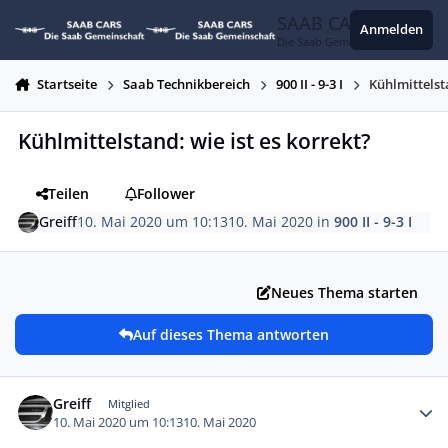
Zum Inhalt springen
SAAB CARS
Anmelden
Die Saab Gemeinschaft
Startseite
Saab Technikbereich
900 II - 9-3 I
Kühlmittelst
Kühlmittelstand: wie ist es korrekt?
Teilen
Follower
Greiff
10. Mai 2020 um 10:13
10. Mai 2020
in
900 II - 9-3 I
Neues Thema starten
Auf dieses Thema antworten
Autor-Statistiken
Greiff
Mitglied
10. Mai 2020 um 10:13
10. Mai 2020