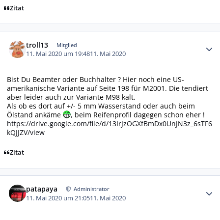
Zitat
Autor-Statistiken
troll13
Mitglied
11. Mai 2020 um 19:48
11. Mai 2020
Bist Du Beamter oder Buchhalter ? Hier noch eine US-
amerikanische Variante auf Seite 198 für M2001. Die tendiert
aber leider auch zur Variante M98 kalt.
Als ob es dort auf +/- 5 mm Wasserstand oder auch beim
Ölstand ankäme
, beim Reifenprofil dagegen schon eher !
https://drive.google.com/file/d/13IrJzOGXfBmDx0UnJN3z_6sTF6
kQJJZV/view
Zitat
Autor-Statistiken
patapaya
Administrator
11. Mai 2020 um 21:05
11. Mai 2020