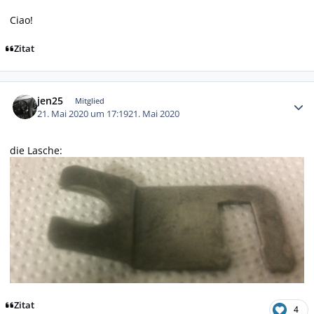
Ciao!
Zitat
Autor-Statistiken
jen25
Mitglied
21. Mai 2020 um 17:19
21. Mai 2020
die Lasche:
Zitat
4