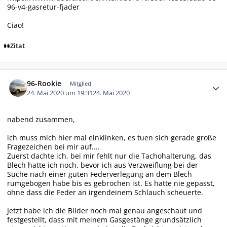
96-v4-gasretur-fjader
Ciao!
Zitat
Autor-Statistiken
96-Rookie
Mitglied
24. Mai 2020 um 19:31
24. Mai 2020
nabend zusammen,
ich muss mich hier mal einklinken, es tuen sich gerade große
Fragezeichen bei mir auf....
Zuerst dachte ich, bei mir fehlt nur die Tachohalterung, das
Blech hatte ich noch, bevor ich aus Verzweiflung bei der
Suche nach einer guten Federverlegung an dem Blech
rumgebogen habe bis es gebrochen ist. Es hatte nie gepasst,
ohne dass die Feder an irgendeinem Schlauch scheuerte.
Jetzt habe ich die Bilder noch mal genau angeschaut und
festgestellt, dass mit meinem Gasgestänge grundsätzlich