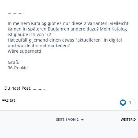
.............
In meinem Katalog gibt es nur diese 2 Varianten, vielleicht
kamen in späteren Baujahren andere dazu? Mein Katalog
ist glaube ich von '72
Hat zufällig jemand einen etwas "aktuelleren" in digital
und würde ihn mit mir teilen?
Wäre supernett!
Gruß,
96-Rookie
Du hast Post............
Zitat
1
L
SEITE 1 VON 2
WEITER