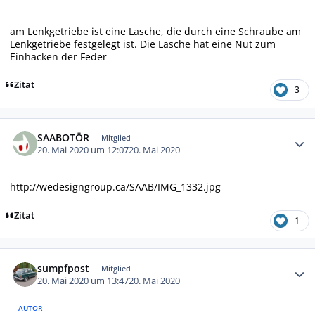
am Lenkgetriebe ist eine Lasche, die durch eine Schraube am
Lenkgetriebe festgelegt ist. Die Lasche hat eine Nut zum
Einhacken der Feder
Zitat
3
Autor-Statistiken
SAABOTÖR
Mitglied
20. Mai 2020 um 12:07
20. Mai 2020
http://wedesigngroup.ca/SAAB/IMG_1332.jpg
Zitat
1
Autor-Statistiken
sumpfpost
Mitglied
20. Mai 2020 um 13:47
20. Mai 2020
AUTOR