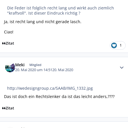
Die Feder ist folglich recht lang und wirkt auch ziemlich
"kraftvoll". Ist dieser Eindruck richtig ?
Ja, ist recht lang und nicht gerade lasch.
Ciao!
Zitat
1
Autor-Statistiken
Meki
Mitglied
20. Mai 2020 um 14:51
20. Mai 2020
http://wedesigngroup.ca/SAAB/IMG_1332.jpg
Das ist doch ein Rechtslenker da ist das leicht anders,????
Zitat
Autor-Statistiken