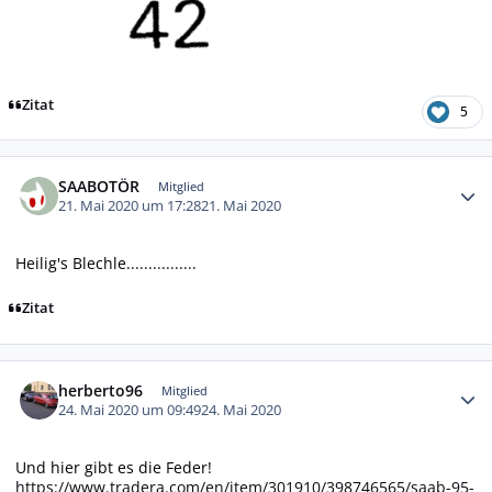
Zitat
5
Autor-Statistiken
SAABOTÖR
Mitglied
21. Mai 2020 um 17:28
21. Mai 2020
Heilig's Blechle................
Zitat
Autor-Statistiken
herberto96
Mitglied
24. Mai 2020 um 09:49
24. Mai 2020
Und hier gibt es die Feder!
https://www.tradera.com/en/item/301910/398746565/saab-95-