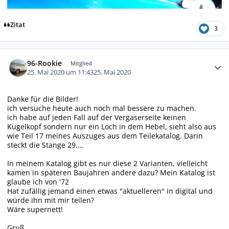
Zitat
3
Autor-Statistiken
96-Rookie
Mitglied
25. Mai 2020 um 11:43
25. Mai 2020
Danke für die Bilder!
ich versuche heute auch noch mal bessere zu machen.
ich habe auf jeden Fall auf der Vergaserseite keinen
Kugelkopf sondern nur ein Loch in dem Hebel, sieht also aus
wie Teil 17 meines Auszuges aus dem Teilekatalog. Darin
steckt die Stange 29....
In meinem Katalog gibt es nur diese 2 Varianten, vielleicht
kamen in späteren Baujahren andere dazu? Mein Katalog ist
glaube ich von '72
Hat zufällig jemand einen etwas "aktuelleren" in digital und
würde ihn mit mir teilen?
Wäre supernett!
Gruß,