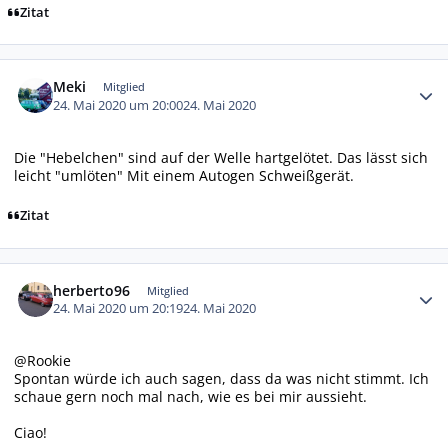
Zitat
Autor-Statistiken
Meki
Mitglied
24. Mai 2020 um 20:00
24. Mai 2020
Die "Hebelchen" sind auf der Welle hartgelötet. Das lässt sich
leicht "umlöten" Mit einem Autogen Schweißgerät.
Zitat
Autor-Statistiken
herberto96
Mitglied
24. Mai 2020 um 20:19
24. Mai 2020
@Rookie
Spontan würde ich auch sagen, dass da was nicht stimmt. Ich
schaue gern noch mal nach, wie es bei mir aussieht.
Ciao!