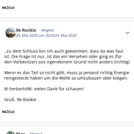
Zitat
Autor-Statistiken
96-Rookie
Mitglied
24. Mai 2020 um 20:43
24. Mai 2020
..zu dem Schluss bin ich auch gekommen, dass da was faul
ist. Die Frage ist nur, ist das ein Versehen oder ging es (für
den Vorbesitzer) aus irgendeinem Grund nicht anders (richtig)
Wenn es das Teil so nicht gibt, muss ja jemand richtig Energie
reingesteckt haben um die Welle so umzubauen oder biegen.
@ herberto96: vielen Dank für schauen!
Gruß, 96-Rookie
Zitat
Autor-Statistiken
96er
Mitglied