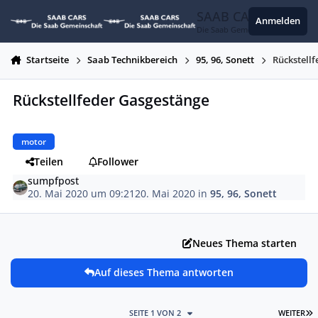
Zum Inhalt springen
SAAB CARS
Anmelden
Die Saab Gemeinschaft
Startseite
Saab Technikbereich
95, 96, Sonett
Rückstell
Rückstellfeder Gasgestänge
motor
Teilen
Follower
sumpfpost
20. Mai 2020 um 09:21
20. Mai 2020
in
95, 96, Sonett
Neues Thema starten
Auf dieses Thema antworten
L
SEITE 1 VON 2
WEITER