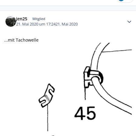
Autor-Statistiken
jen25
Mitglied
21. Mai 2020 um 17:24
21. Mai 2020
...mit Tachowelle