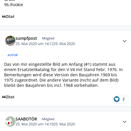
96-Rookie
Zitat
Autor-Statistiken
sumpfpost
Mitglied
25. Mai 2020 um 14:12
25. Mai 2020
AUTOR
Das von mir eingestellte Bild am Anfang (#1) stammt aus
einem Ersatzteilkatalog für den V V4 mit Stand Febr. 1976. In
Bemerkungen wird diese Version den Baujahren 1969 bis
1975 zugeordnet. Die andere Variante (nicht auf dem Bild)
bleibt den Baujahren bis incl. 1968 vorbehalten.
Zitat
2
Autor-Statistiken
SAABOTÖR
Mitglied
25. Mai 2020 um 14:19
25. Mai 2020