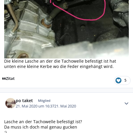
Die kleine Lasche an der die Tachowelle befestigt ist hat
unten eine kleine Kerbe wo die Feder eingehängt wird.
Zitat
5
Autor-Statistiken
po taket
Mitglied
21. Mai 2020 um 16:37
21. Mai 2020
Lasche an der Tachowelle befestigt ist?
Da muss ich doch mal genau gucken
:)