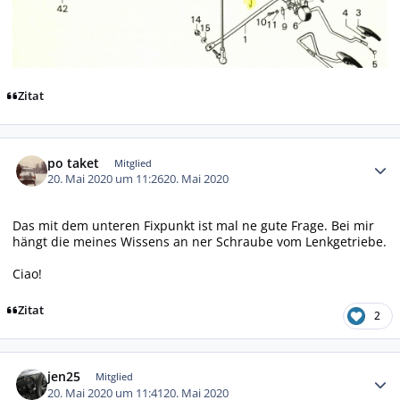
Zitat
Autor-Statistiken
po taket
Mitglied
20. Mai 2020 um 11:26
20. Mai 2020
Das mit dem unteren Fixpunkt ist mal ne gute Frage. Bei mir
hängt die meines Wissens an ner Schraube vom Lenkgetriebe.
Ciao!
Zitat
2
Autor-Statistiken
jen25
Mitglied
20. Mai 2020 um 11:41
20. Mai 2020