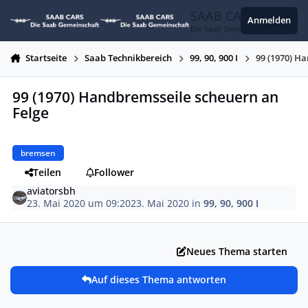
Zum Inhalt springen
SAAB CARS
Anmelden
Die Saab Gemeinschaft
Startseite
Saab Technikbereich
99, 90, 900 I
99 (1970) H
99 (1970) Handbremsseile scheuern an
Felge
bremsen
Teilen
Follower
aviatorsbh
23. Mai 2020 um 09:20
23. Mai 2020
in
99, 90, 900 I
Neues Thema starten
Auf dieses Thema antworten