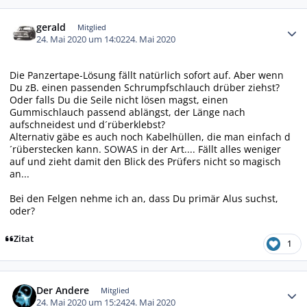
Autor-Statistiken
gerald
Mitglied
24. Mai 2020 um 14:02
24. Mai 2020
Die Panzertape-Lösung fällt natürlich sofort auf. Aber wenn
Du zB. einen passenden Schrumpfschlauch drüber ziehst?
Oder falls Du die Seile nicht lösen magst, einen
Gummischlauch passend ablängst, der Länge nach
aufschneidest und d´rüberklebst?
Alternativ gäbe es auch noch Kabelhüllen, die man einfach d
´rüberstecken kann.
SOWAS
in der Art.... Fällt alles weniger
auf und zieht damit den Blick des Prüfers nicht so magisch
an...
Bei den Felgen nehme ich an, dass Du primär Alus suchst,
oder?
Zitat
1
Autor-Statistiken
Der Andere
Mitglied
24. Mai 2020 um 15:24
24. Mai 2020