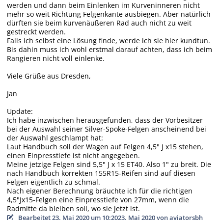
werden und dann beim Einlenken im Kurveninneren nicht
mehr so weit Richtung Felgenkante ausbiegen. Aber natürlich
dürften sie beim kurvenäußeren Rad auch nicht zu weit
gestreckt werden.
Falls ich selbst eine Lösung finde, werde ich sie hier kundtun.
Bis dahin muss ich wohl erstmal darauf achten, dass ich beim
Rangieren nicht voll einlenke.
Viele Grüße aus Dresden,
Jan
Update:
Ich habe inzwischen herausgefunden, dass der Vorbesitzer
bei der Auswahl seiner Silver-Spoke-Felgen anscheinend bei
der Auswahl geschlampt hat:
Laut Handbuch soll der Wagen auf Felgen 4,5" J x15 stehen,
einen Einpresstiefe ist nicht angegeben.
Meine jetzige Felgen sind 5,5" J x 15 ET40. Also 1" zu breit. Die
nach Handbuch korrekten 155R15-Reifen sind auf diesen
Felgen eigentlich zu schmal.
Nach eigener Berechnung bräuchte ich für die richtigen
4,5"Jx15-Felgen eine Einpresstiefe von 27mm, wenn die
Radmitte da bleiben soll, wo sie jetzt ist.
Bearbeitet
23. Mai 2020 um 10:20
23. Mai 2020
von aviatorsbh