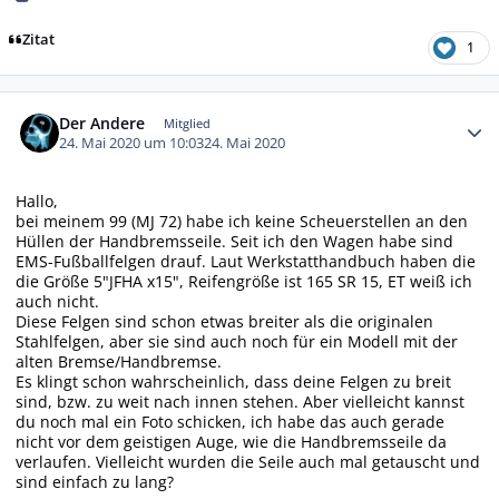
Zitat
1
Autor-Statistiken
Der Andere
Mitglied
24. Mai 2020 um 10:03
24. Mai 2020
Hallo,
bei meinem 99 (MJ 72) habe ich keine Scheuerstellen an den
Hüllen der Handbremsseile. Seit ich den Wagen habe sind
EMS-Fußballfelgen drauf. Laut Werkstatthandbuch haben die
die Größe 5"JFHA x15", Reifengröße ist 165 SR 15, ET weiß ich
auch nicht.
Diese Felgen sind schon etwas breiter als die originalen
Stahlfelgen, aber sie sind auch noch für ein Modell mit der
alten Bremse/Handbremse.
Es klingt schon wahrscheinlich, dass deine Felgen zu breit
sind, bzw. zu weit nach innen stehen. Aber vielleicht kannst
du noch mal ein Foto schicken, ich habe das auch gerade
nicht vor dem geistigen Auge, wie die Handbremsseile da
verlaufen. Vielleicht wurden die Seile auch mal getauscht und
sind einfach zu lang?