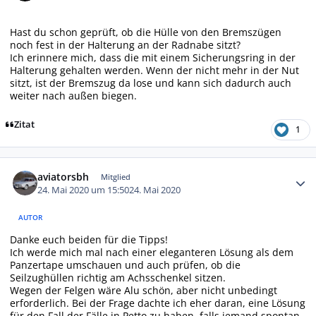
Hast du schon geprüft, ob die Hülle von den Bremszügen
noch fest in der Halterung an der Radnabe sitzt?
Ich erinnere mich, dass die mit einem Sicherungsring in der
Halterung gehalten werden. Wenn der nicht mehr in der Nut
sitzt, ist der Bremszug da lose und kann sich dadurch auch
weiter nach außen biegen.
Zitat
1
Autor-Statistiken
aviatorsbh
Mitglied
24. Mai 2020 um 15:50
24. Mai 2020
AUTOR
Danke euch beiden für die Tipps!
Ich werde mich mal nach einer eleganteren Lösung als dem
Panzertape umschauen und auch prüfen, ob die
Seilzughüllen richtig am Achsschenkel sitzen.
Wegen der Felgen wäre Alu schön, aber nicht unbedingt
erforderlich. Bei der Frage dachte ich eher daran, eine Lösung
für den Fall der Fälle in Petto zu haben, falls jemand spontan