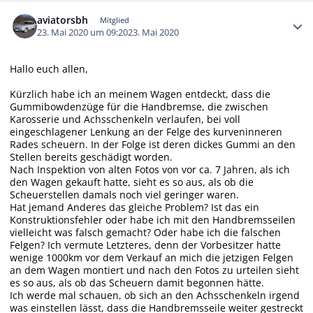
Autor-Statistiken
aviatorsbh
Mitglied
23. Mai 2020 um 09:20
23. Mai 2020
Hallo euch allen,
Kürzlich habe ich an meinem Wagen entdeckt, dass die
Gummibowdenzüge für die Handbremse, die zwischen
Karosserie und Achsschenkeln verlaufen, bei voll
eingeschlagener Lenkung an der Felge des kurveninneren
Rades scheuern. In der Folge ist deren dickes Gummi an den
Stellen bereits geschädigt worden.
Nach Inspektion von alten Fotos von vor ca. 7 Jahren, als ich
den Wagen gekauft hatte, sieht es so aus, als ob die
Scheuerstellen damals noch viel geringer waren.
Hat jemand Anderes das gleiche Problem? Ist das ein
Konstruktionsfehler oder habe ich mit den Handbremsseilen
vielleicht was falsch gemacht? Oder habe ich die falschen
Felgen? Ich vermute Letzteres, denn der Vorbesitzer hatte
wenige 1000km vor dem Verkauf an mich die jetzigen Felgen
an dem Wagen montiert und nach den Fotos zu urteilen sieht
es so aus, als ob das Scheuern damit begonnen hätte.
Ich werde mal schauen, ob sich an den Achsschenkeln irgend
was einstellen lässt, dass die Handbremsseile weiter gestreckt