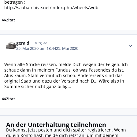
betragen :
http://saabarchive.net/index.php/wheels/wdb
Zitat
Autor-Statistiken
gerald
Mitglied
25. Mai 2020 um 13:44
25. Mai 2020
Wenn alle Stricke reissen, melde Dich wegen der Felgen. Ich
schaue dann in meinem Fundus, ob was Passendes da ist.
Alus kaum, Stahl vermutlich schon. Andererseits sind das
original Saab und dazu der Versand nach D... Wäre also in
Summe sicher nicht ganz billig...
Zitat
An der Unterhaltung teilnehmen
Du kannst jetzt posten und dich später registrieren. Wenn
du ein Konto hast,
melde dich jetzt an
, um mit deinem