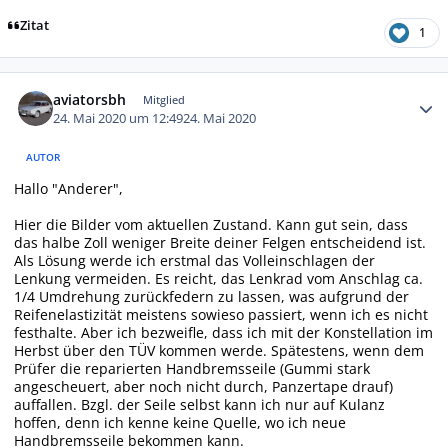
Zitat
1
Autor-Statistiken
aviatorsbh
Mitglied
24. Mai 2020 um 12:49
24. Mai 2020
AUTOR
Hallo "Anderer",
Hier die Bilder vom aktuellen Zustand. Kann gut sein, dass
das halbe Zoll weniger Breite deiner Felgen entscheidend ist.
Als Lösung werde ich erstmal das Volleinschlagen der
Lenkung vermeiden. Es reicht, das Lenkrad vom Anschlag ca.
1/4 Umdrehung zurückfedern zu lassen, was aufgrund der
Reifenelastizität meistens sowieso passiert, wenn ich es nicht
festhalte. Aber ich bezweifle, dass ich mit der Konstellation im
Herbst über den TÜV kommen werde. Spätestens, wenn dem
Prüfer die reparierten Handbremsseile (Gummi stark
angescheuert, aber noch nicht durch, Panzertape drauf)
auffallen. Bzgl. der Seile selbst kann ich nur auf Kulanz
hoffen, denn ich kenne keine Quelle, wo ich neue
Handbremsseile bekommen kann.