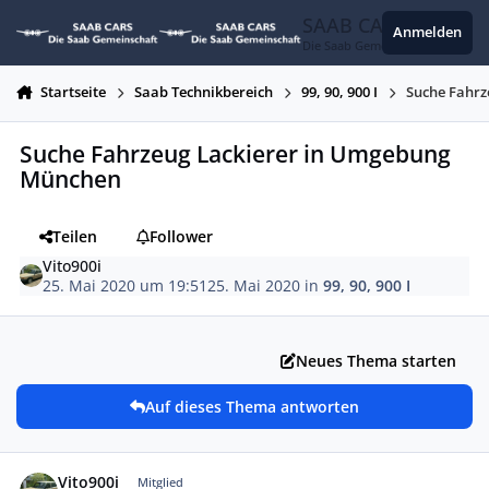
Zum Inhalt springen
SAAB CARS
Anmelden
Die Saab Gemeinschaft
Startseite
Saab Technikbereich
99, 90, 900 I
Suche Fahrz
Suche Fahrzeug Lackierer in Umgebung
München
Teilen
Follower
Vito900i
25. Mai 2020 um 19:51
25. Mai 2020
in
99, 90, 900 I
Neues Thema starten
Auf dieses Thema antworten
Autor-Statistiken
Vito900i
Mitglied