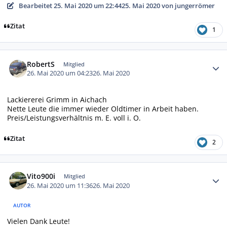
Bearbeitet
25. Mai 2020 um 22:44
25. Mai 2020
von jungerrömer
Zitat
1
Autor-Statistiken
RobertS
Mitglied
26. Mai 2020 um 04:23
26. Mai 2020
Lackiererei Grimm in Aichach
Nette Leute die immer wieder Oldtimer in Arbeit haben.
Preis/Leistungsverhältnis m. E. voll i. O.
Zitat
2
Autor-Statistiken
Vito900i
Mitglied
26. Mai 2020 um 11:36
26. Mai 2020
AUTOR
Vielen Dank Leute!