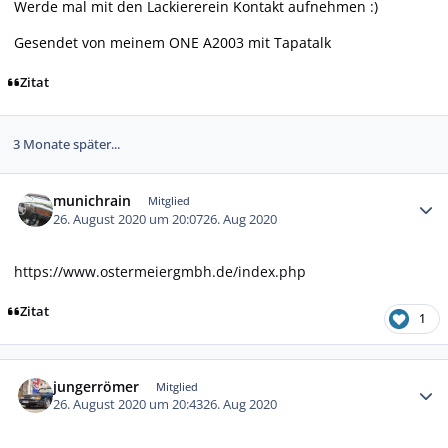
Werde mal mit den Lackiererein Kontakt aufnehmen :)
Gesendet von meinem ONE A2003 mit Tapatalk
Zitat
3 Monate später...
Autor-Statistiken
munichrain
Mitglied
26. August 2020 um 20:07
26. Aug 2020
https://www.ostermeiergmbh.de/index.php
Zitat
1
Autor-Statistiken
jungerrömer
Mitglied
26. August 2020 um 20:43
26. Aug 2020