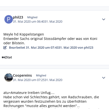
Autor-Statistiken
phil23
Mitglied
31. Mai 2020 um 06:40
31. Mai 2020
Meyle hd Koppelstangen
Entweder Sachs original Stossdämpfer oder was von Koni
oder Bilstein.
Bearbeitet
31. Mai 2020 um 07:43
31. Mai 2020
von phil23
Zitat
Autor-Statistiken
Coopereins
Mitglied
31. Mai 2020 um 07:25
31. Mai 2020
atu=Amateure treiben Unfug....
Habe schon viel Schlechtes gehört, von Radschrauben, die
vergessen wurden festzuziehen bis zu überhöhten
Rechnungen "musste alles gemacht werden"...