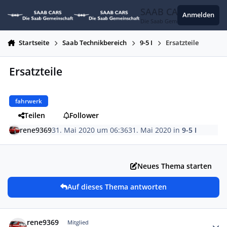
Zum Inhalt springen
SAAB CARS
Anmelden
Die Saab Gemeinschaft
Startseite
Saab Technikbereich
9-5 I
Ersatzteile
Ersatzteile
fahrwerk
Teilen
Follower
rene9369
31. Mai 2020 um 06:36
31. Mai 2020
in
9-5 I
Neues Thema starten
Auf dieses Thema antworten
Autor-Statistiken
rene9369
Mitglied