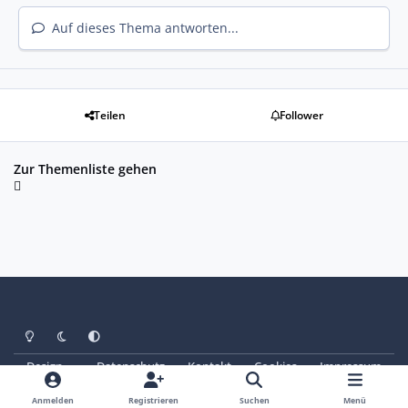
Auf dieses Thema antworten...
Teilen
Follower
Zur Themenliste gehen
Heller Modus
Dunkler Modus
Systemeinstellung
Design
Datenschutz
Kontakt
Cookies
Impressum
© Copyright 2025 - SAABoteure e. V.
Powered by
Invision Community
Anmelden
Registrieren
Suchen
Menü