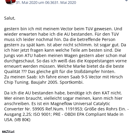
31. Mai 2020 um 06:36
31. Mai 2020
Salut,
gestern bin ich mit meinem Vector beim TüV gewesen. Und
wieder erwarten habe ich die AU bestanden. Für den TüV
muss ich leider nochmal hin. Da die betreffende Person
gestern zu spät kam. Ist aber nicht schlimm. Ist sogar gut. Da
ich hier jetzt fragen kann welche Teile am besten sind. Die
Jungs von ATU haben meinen Wagen gestern aber schon mal
durchgeschaut. So das ich weiß das die Koppelstangen vorne
erneuert werden müssen. Welche Marke bietet da die beste
Qualität ??? Das gleiche gilt für die Stoßdämpfer hinten.
Zu meinen Saab: Ich fahre einen Saab 9-5 Vector mit Hirsch
Chip Tuning. Baujahr 2005. Sportkombi.
Da ich die AU bestanden habe, benötige ich den KAT nicht.
Wer einen braucht, vielleicht sogar meinen, kann mich hier
anschreiben. Es ist ein Magneflow Universal Catalytic
Converter Nr. 59905 Ref.Num. 1191953; Größe des Rohrs Ein. -
Ausgang 2,25; ISO 9001; PRE - OBDII EPA Compliant Made in
USA. (VB 80€)
Zitat