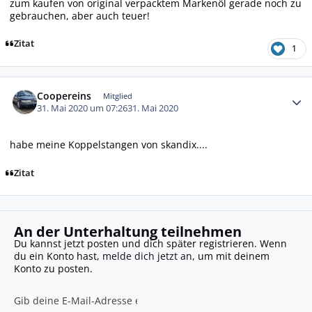
zum kaufen von original verpacktem Markenöl gerade noch zu
gebrauchen, aber auch teuer!
Zitat
1
Autor-Statistiken
Coopereins
Mitglied
31. Mai 2020 um 07:26
31. Mai 2020
habe meine Koppelstangen von skandix....
Zitat
An der Unterhaltung teilnehmen
Du kannst jetzt posten und dich später registrieren. Wenn
du ein Konto hast,
melde dich jetzt an
, um mit deinem
Konto zu posten.