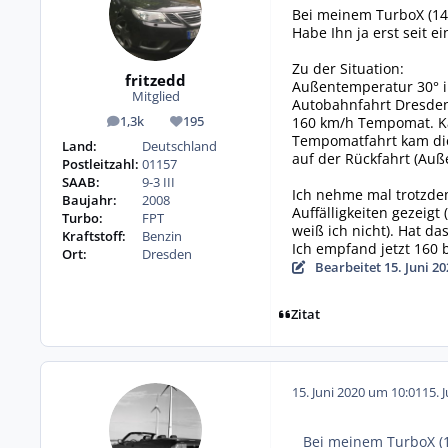
Bei meinem TurboX (14
Habe Ihn ja erst seit 
Zu der Situation:
fritzedd
Außentemperatur 30° 
Mitglied
Autobahnfahrt Dresden
160 km/h Tempomat. Kau
1,3k
195
Beiträge
Reputation
Tempomatfahrt kam die
Land:
Deutschland
auf der Rückfahrt (Au
Postleitzahl:
01157
SAAB:
9-3 III
Ich nehme mal trotzde
Baujahr:
2008
Auffälligkeiten gezeigt
Turbo:
FPT
weiß ich nicht). Hat da
Kraftstoff:
Benzin
Ich empfand jetzt 160 
Ort:
Dresden
Bearbeitet
15. Juni 2
Zitat
15. Juni 2020 um 10:01
15. 
Bei meinem TurboX (1