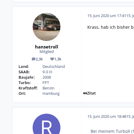
15. Juni 2020 um 17:41
15. 
Krass, hab ich bisher 
hansetroll
Mitglied
2,3k
1,3k
Beiträge
Reputation
Land:
Deutschland
SAAB:
9-3 III
Baujahr:
2008
Turbo:
FPT
Kraftstoff:
Benzin
Zitat
Ort:
Hamburg
15. Juni 2020 um 18:48
15. 
Bei meinem TurboX (1