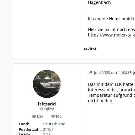
Hagenbach
Ich meine Heuschmid ha
Hier vielleicht noch et
https://www.motor-talk
Zitat
15. Juni 2020 um 11:04
15. 
Das mit dem LLK hatte 
interessant ist, brauch
Temperatur aufgrund d
nicht helfen.
fritzedd
Mitglied
1,3k
195
Beiträge
Reputation
Land:
Deutschland
Postleitzahl:
01157
SAAB:
9-3 III