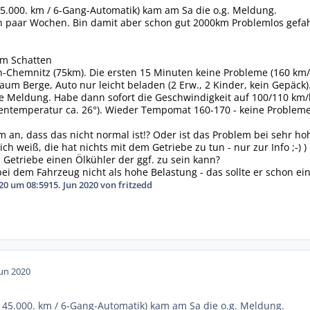
5.000. km / 6-Gang-Automatik) kam am Sa die o.g. Meldung.
ein paar Wochen. Bin damit aber schon gut 2000km Problemlos gefa
im Schatten
-Chemnitz (75km). Die ersten 15 Minuten keine Probleme (160 km/
m Berge, Auto nur leicht beladen (2 Erw., 2 Kinder, kein Gepäck)
 Meldung. Habe dann sofort die Geschwindigkeit auf 100/110 km/h
ßentemperatur ca. 26°). Wieder Tempomat 160-170 - keine Problem
m an, dass das nicht normal ist!? Oder ist das Problem bei sehr 
 (ich weiß, die hat nichts mit dem Getriebe zu tun - nur zur Info ;-
s Getriebe einen Ölkühler der ggf. zu sein kann?
bei dem Fahrzeug nicht als hohe Belastung - das sollte er schon e
020 um 08:59
15. Jun 2020
von fritzedd
Jun 2020
45.000. km / 6-Gang-Automatik) kam am Sa die o.g. Meldung.