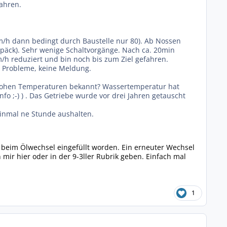
fahren.
m/h dann bedingt durch Baustelle nur 80). Ab Nossen
epäck). Sehr wenige Schaltvorgänge. Nach ca. 20min
h reduziert und bin noch bis zum Ziel gefahren.
e Probleme, keine Meldung.
r hohen Temperaturen bekannt? Wassertemperatur hat
Info ;-) ) . Das Getriebe wurde vor drei Jahren getauscht
einmal ne Stunde aushalten.
l beim Ölwechsel eingefüllt worden. Ein erneuter Wechsel
mir hier oder in der 9-3ller Rubrik geben. Einfach mal
1