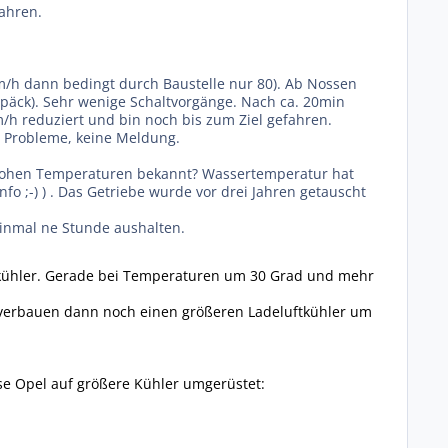
fahren.
m/h dann bedingt durch Baustelle nur 80). Ab Nossen
epäck). Sehr wenige Schaltvorgänge. Nach ca. 20min
h reduziert und bin noch bis zum Ziel gefahren.
e Probleme, keine Meldung.
r hohen Temperaturen bekannt? Wassertemperatur hat
Info ;-) ) . Das Getriebe wurde vor drei Jahren getauscht
einmal ne Stunde aushalten.
Ölkühler. Gerade bei Temperaturen um 30 Grad und mehr
 verbauen dann noch einen größeren Ladeluftkühler um
se Opel auf größere Kühler umgerüstet: