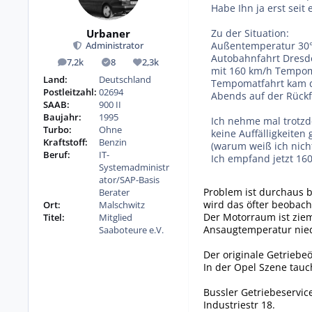
Habe Ihn ja erst sei
Urbaner
Zu der Situation:
Außentemperatur 30°
Administrator
Autobahnfahrt Dresde
7,2k
8
2,3k
Beiträge
Lösungen
Reputation
mit 160 km/h Tempoma
Land:
Deutschland
Tempomatfahrt kam di
Postleitzahl:
02694
Abends auf der Rückf
SAAB:
900 II
Baujahr:
1995
Ich nehme mal trotzd
Turbo:
Ohne
keine Auffälligkeiten 
Kraftstoff:
Benzin
(warum weiß ich nicht
Beruf:
IT-
Ich empfand jetzt 160
Systemadministr
ator/SAP-Basis
Problem ist durchaus b
Berater
wird das öfter beobach
Ort:
Malschwitz
Der Motorraum ist zie
Titel:
Mitglied
Ansaugtemperatur nied
Saaboteure e.V.
Der originale Getriebeöl
In der Opel Szene tauc
Bussler Getriebeservic
Industriestr 18.