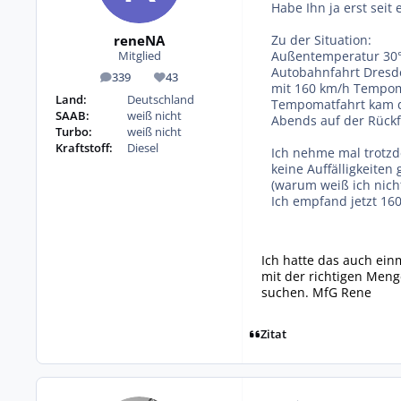
Habe Ihn ja erst sei
reneNA
Zu der Situation:
Außentemperatur 30°
Mitglied
Autobahnfahrt Dresde
339
43
Beiträge
Reputation
mit 160 km/h Tempoma
Land:
Deutschland
Tempomatfahrt kam di
SAAB:
weiß nicht
Abends auf der Rückf
Turbo:
weiß nicht
Kraftstoff:
Diesel
Ich nehme mal trotzd
keine Auffälligkeiten 
(warum weiß ich nicht
Ich empfand jetzt 160
Ich hatte das auch ein
mit der richtigen Meng
suchen. MfG Rene
Zitat