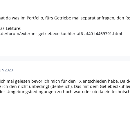
t da was im Portfolio, fürs Getriebe mal separat anfragen, den Re
was Lektüre:
.de/forum/externer-getriebeoelkuehler-at6-af40-t4469791.html
Jun 2020
ich mal gelesen bevor ich mich für den TX entschieden habe. Da de
e ich den nicht unbedingt (denke ich). Das mit dem Getiebeölkühler 
er Umgebungsbedingungen zu hoch war oder ob da ein technisches 