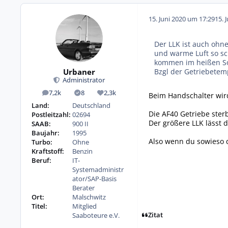
15. Juni 2020 um 17:29
15. 
Der LLK ist auch ohne
und warme Luft so sc
kommen im heißen So
Urbaner
Bzgl der Getriebetemp
Administrator
7,2k
8
2,3k
Beim Handschalter wir
Beiträge
Lösungen
Reputation
Land:
Deutschland
Die AF40 Getriebe sterb
Postleitzahl:
02694
Der größere LLK lässt 
SAAB:
900 II
Baujahr:
1995
Also wenn du sowieso d
Turbo:
Ohne
Kraftstoff:
Benzin
Beruf:
IT-
Systemadministr
ator/SAP-Basis
Berater
Ort:
Malschwitz
Titel:
Mitglied
Zitat
Saaboteure e.V.