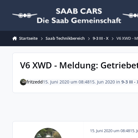
Zum Inhalt springen
Startseite
Saab Technikbereich
9-3 III - X
V6 XWD - M
V6 XWD - Meldung: Getriebet
fritzedd
15. Juni 2020 um 08:48
15. Jun 2020
in
9-3 III - 
15. Juni 2020 um 08:48
15. 