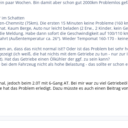
t ein paar Wochen. Bin damit aber schon gut 2000km Problemlos ge
 im Schatten
n-Chemnitz (75km). Die ersten 15 Minuten keine Probleme (160 k
t. Kaum Berge, Auto nur leicht beladen (2 Erw., 2 Kinder, kein G
e Meldung. Habe dann sofort die Geschwindigkeit auf 100/110 km/
ahrt (Außentemperatur ca. 26°). Wieder Tempomat 160-170 - kein
em an, dass das nicht normal ist!? Oder ist das Problem bei seh
gezeigt (ich weiß, die hat nichts mit dem Getriebe zu tun - nur zur 
). Hat das Getriebe einen Ölkühler der ggf. zu sein kann?
 bei dem Fahrzeug nicht als hohe Belastung - das sollte er schon 
mal, jedoch beim 2.0T mit 6-Gang AT. Bei mir war zu viel Getriebeö
e hat das Problem erledigt. Dazu müsste es auch einen Beitrag von 