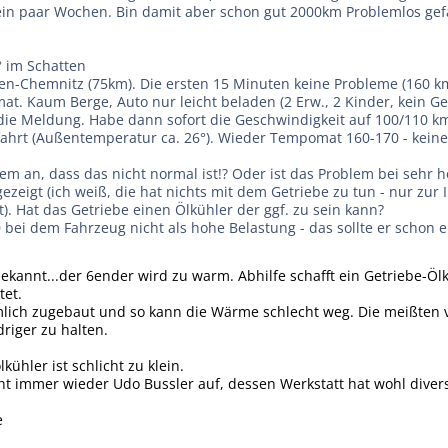
t ein paar Wochen. Bin damit aber schon gut 2000km Problemlos ge
 im Schatten
n-Chemnitz (75km). Die ersten 15 Minuten keine Probleme (160 k
t. Kaum Berge, Auto nur leicht beladen (2 Erw., 2 Kinder, kein G
e Meldung. Habe dann sofort die Geschwindigkeit auf 100/110 km/
ahrt (Außentemperatur ca. 26°). Wieder Tempomat 160-170 - kein
em an, dass das nicht normal ist!? Oder ist das Problem bei seh
gezeigt (ich weiß, die hat nichts mit dem Getriebe zu tun - nur zur 
). Hat das Getriebe einen Ölkühler der ggf. zu sein kann?
 bei dem Fahrzeug nicht als hohe Belastung - das sollte er schon 
ekannt...der 6ender wird zu warm. Abhilfe schafft ein Getriebe-
tet.
mlich zugebaut und so kann die Wärme schlecht weg. Die meißten
riger zu halten.
kühler ist schlicht zu klein.
ht immer wieder Udo Bussler auf, dessen Werkstatt hat wohl diver
e