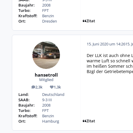
Baujahr:
2008
Turbo:
FPT
Kraftstoff:
Benzin
Zitat
Ort:
Dresden
15. Juni 2020 um 14:26
15. 
Der LLK ist auch ohne L
warme Luft so schnell 
im heißen Sommer schn
Bzgl der Getriebetempe
hansetroll
Mitglied
2,3k
1,3k
Beiträge
Reputation
Land:
Deutschland
SAAB:
9-3 III
Baujahr:
2008
Turbo:
FPT
Kraftstoff:
Benzin
Zitat
Ort:
Hamburg