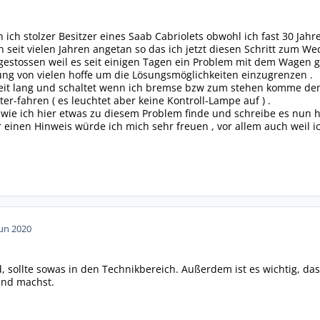
 ich stolzer Besitzer eines Saab Cabriolets obwohl ich fast 30 Jahr
 seit vielen Jahren angetan so das ich jetzt diesen Schritt zum We
e gestossen weil es seit einigen Tagen ein Problem mit dem Wagen g
ng von vielen hoffe um die Lösungsmöglichkeiten einzugrenzen .
eit lang und schaltet wenn ich bremse bzw zum stehen komme den M
er-fahren ( es leuchtet aber keine Kontroll-Lampe auf ) .
wie ich hier etwas zu diesem Problem finde und schreibe es nun hier
 einen Hinweis würde ich mich sehr freuen , vor allem auch weil 
Jun 2020
d, sollte sowas in den Technikbereich. Außerdem ist es wichtig, d
tand machst.