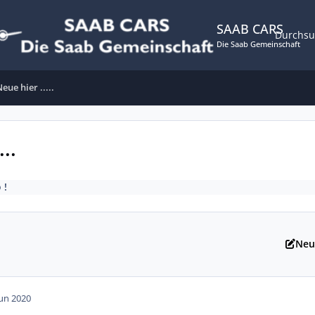
SAAB CARS
Durchs
Die Saab Gemeinschaft
eue hier .....
..
 !
Neu
Jun 2020