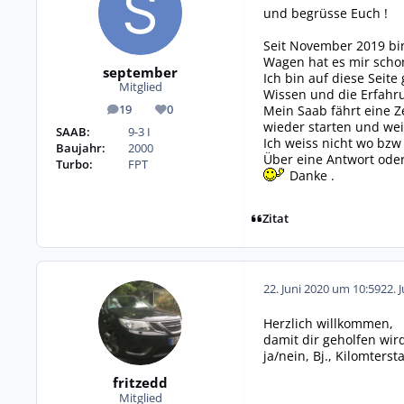
und begrüsse Euch !
Seit November 2019 bin
Wagen hat es mir schon
september
Ich bin auf diese Seit
Mitglied
Wissen und die Erfahru
Mein Saab fährt eine Z
19
0
Beiträge
Reputation
wieder starten und weit
SAAB:
9-3 I
Ich weiss nicht wo bzw 
Baujahr:
2000
Über eine Antwort oder
Turbo:
FPT
Danke .
Zitat
22. Juni 2020 um 10:59
22. 
Herzlich willkommen,
damit dir geholfen wir
ja/nein, Bj., Kilomters
fritzedd
Mitglied