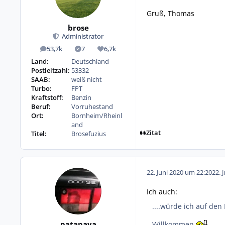
Gruß, Thomas
brose
Administrator
53,7k
7
6,7k
Beiträge
Lösungen
Reputation
Land:
Deutschland
Postleitzahl:
53332
SAAB:
weiß nicht
Turbo:
FPT
Kraftstoff:
Benzin
Beruf:
Vorruhestand
Ort:
Bornheim/Rheinl
and
Zitat
Titel:
Brosefuzius
22. Juni 2020 um 22:20
22. 
Ich auch:
....würde ich auf den
patapaya
Willkommen