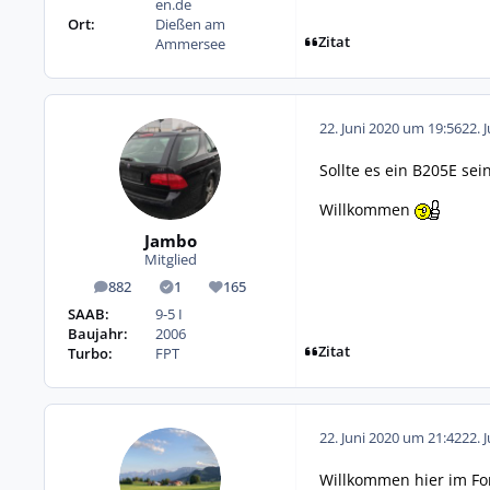
en.de
Ort:
Dießen am
Zitat
Ammersee
22. Juni 2020 um 19:56
22. 
Sollte es ein B205E se
Willkommen
Jambo
Mitglied
882
1
165
Beiträge
Lösungen
Reputation
SAAB:
9-5 I
Baujahr:
2006
Zitat
Turbo:
FPT
22. Juni 2020 um 21:42
22. 
Willkommen hier im F