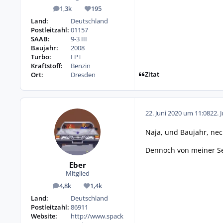
1,3k
195
Beiträge
Reputation
Land:
Deutschland
Postleitzahl:
01157
SAAB:
9-3 III
Baujahr:
2008
Turbo:
FPT
Kraftstoff:
Benzin
Zitat
Ort:
Dresden
22. Juni 2020 um 11:08
22. 
Naja, und Baujahr, nech
Dennoch von meiner Sei
Eber
Mitglied
4,8k
1,4k
Beiträge
Reputation
Land:
Deutschland
Postleitzahl:
86911
Website:
http://www.spack