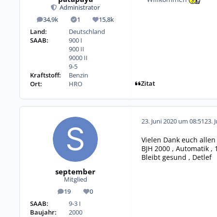
Administrator
34,9k
1
15,8k
Beiträge
Lösungen
Reputation
Land:
Deutschland
SAAB:
900 I
900 II
9000 II
9-5
Kraftstoff:
Benzin
Zitat
Ort:
HRO
23. Juni 2020 um 08:51
23. 
Vielen Dank euch allen 
BJH 2000 , Automatik , 
Bleibt gesund , Detlef
september
Mitglied
19
0
Beiträge
Reputation
SAAB:
9-3 I
Baujahr:
2000