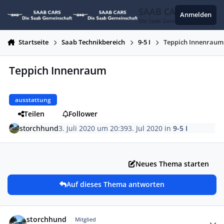
Zum Inhalt springen
SAAB CARS
Anmelden
Die Saab Gemeinschaft
Startseite
Saab Technikbereich
9-5 I
Teppich Innenraum
Teppich Innenraum
ausstattung
Teilen
Follower
storchhund
3. Juli 2020 um 20:39
3. Jul 2020
in
9-5 I
Neues Thema starten
Auf dieses Thema antworten
Autor-Statistiken
storchhund
Mitglied