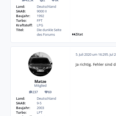
43,5k
2
8k
Beiträge
Lösungen
Reputation
Land:
Deutschland
SAAB:
9000 II
Baujahr:
1992
Turbo:
FPT
Kraftstoff:
LPG
Titel:
Die dunkle Seite
Zitat
des Forums
5. Juli 2020 um 16:29
5. Jul 
Ja richtig. Fehler sind 
Matze
Mitglied
237
69
Beiträge
Reputation
Land:
Deutschland
SAAB:
9-5
Baujahr:
2003
Turbo:
LPT