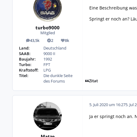
Eine Beschreibung was d
Springt er noch an? Lä
turbo9000
Mitglied
43,5k
2
8k
Beiträge
Lösungen
Reputation
Land:
Deutschland
SAAB:
9000 II
Baujahr:
1992
Turbo:
FPT
Kraftstoff:
LPG
Titel:
Die dunkle Seite
Zitat
des Forums
5. Juli 2020 um 16:27
5. Jul 
Ja er springt noch an. 
Matze