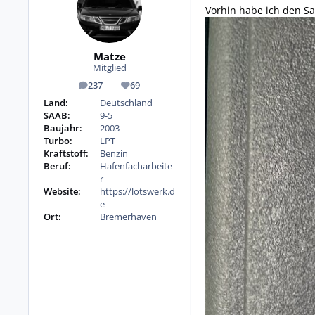
Vorhin habe ich den S
Matze
Mitglied
237
69
Beiträge
Reputation
Land:
Deutschland
SAAB:
9-5
Baujahr:
2003
Turbo:
LPT
Kraftstoff:
Benzin
Beruf:
Hafenfacharbeite
r
Website:
https://lotswerk.d
e
Ort:
Bremerhaven