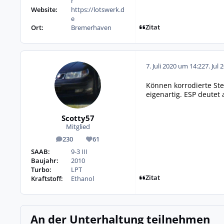
r
Website:
https://lotswerk.d
e
Zitat
Ort:
Bremerhaven
7. Juli 2020 um 14:22
7. Jul 
Können korrodierte Ste
eigenartig. ESP deutet 
Scotty57
Mitglied
230
61
Beiträge
Reputation
SAAB:
9-3 III
Baujahr:
2010
Turbo:
LPT
Zitat
Kraftstoff:
Ethanol
An der Unterhaltung teilnehmen