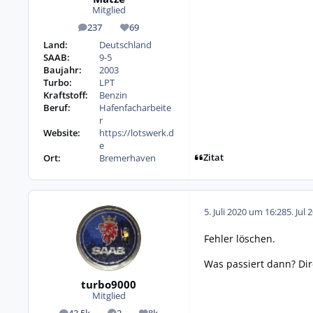
Mitglied
237
69
Beiträge
Reputation
Land:
Deutschland
SAAB:
9-5
Baujahr:
2003
Turbo:
LPT
Kraftstoff:
Benzin
Beruf:
Hafenfacharbeite
r
Website:
https://lotswerk.d
e
Zitat
Ort:
Bremerhaven
5. Juli 2020 um 16:28
5. Jul 
Fehler löschen.
Was passiert dann? Dir
turbo9000
Mitglied