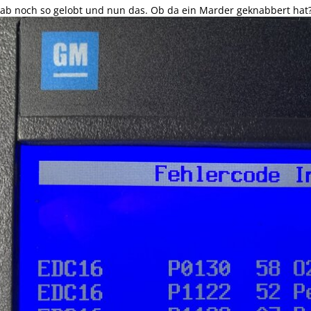
aab noch so gelobt und nun das. Ob da ein Marder geknabbert hat