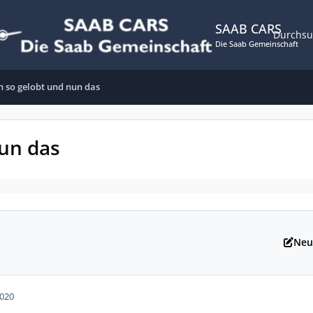
SAAB CARS
Durchs
Die Saab Gemeinschaft
h so gelobt und nun das
nun das
Neu
2020