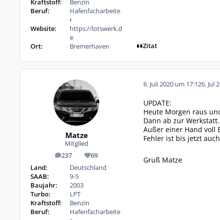
Kraftstoff:
Benzin
Beruf:
Hafenfacharbeite
r
Website:
https://lotswerk.d
e
Zitat
Ort:
Bremerhaven
6. Juli 2020 um 17:12
6. Jul 
UPDATE:
Heute Morgen raus und
Dann ab zur Werkstatt.
Außer einer Hand voll E
Matze
Fehler ist bis jetzt au
Mitglied
237
69
Beiträge
Reputation
Gruß Matze
Land:
Deutschland
SAAB:
9-5
Baujahr:
2003
Turbo:
LPT
Kraftstoff:
Benzin
Beruf:
Hafenfacharbeite