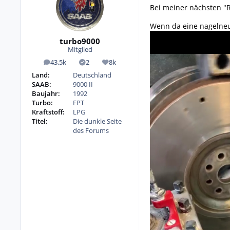
Bei meiner nächsten "
Wenn da eine nagelneu
turbo9000
Mitglied
43,5k
2
8k
Beiträge
Lösungen
Reputation
Land:
Deutschland
SAAB:
9000 II
Baujahr:
1992
Turbo:
FPT
Kraftstoff:
LPG
Titel:
Die dunkle Seite
des Forums