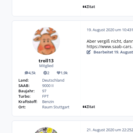
Zitat
19. August 2020 um 10:43
Aber vergiß nicht, dan
https://www.saab-cars.
Bearbeitet
19. August
troll13
Mitglied
4,5k
2
1,9k
Beiträge
Lösungen
Reputation
Land:
Deutschland
SAAB:
9000 II
Baujahr:
97
Turbo:
FPT
Kraftstoff:
Benzin
Zitat
Ort:
Raum Stuttgart
21. August 2020 um 22:25