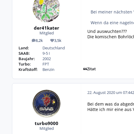
Bei meiner nächsten
Wenn da eine nageln
der41kater
Und auswuchten???
Mitglied
Die komischen Bohrlöc
8,2k
3,5k
Beiträge
Reputation
Land:
Deutschland
SAAB:
9-5 I
Baujahr:
2002
Turbo:
FPT
Zitat
Kraftstoff:
Benzin
22. August 2020 um 07:44
Bei dem was da abgedr
Hätte ich mir eine aus
turbo9000
Mitglied