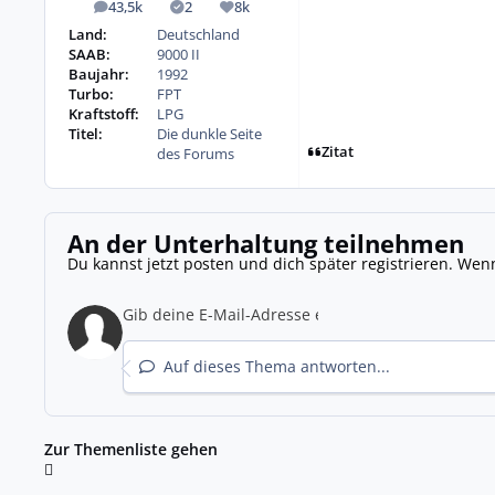
43,5k
2
8k
Beiträge
Lösungen
Reputation
Land:
Deutschland
SAAB:
9000 II
Baujahr:
1992
Turbo:
FPT
Kraftstoff:
LPG
Titel:
Die dunkle Seite
Zitat
des Forums
An der Unterhaltung teilnehmen
Du kannst jetzt posten und dich später registrieren. Wen
Auf dieses Thema antworten...
Zur Themenliste gehen