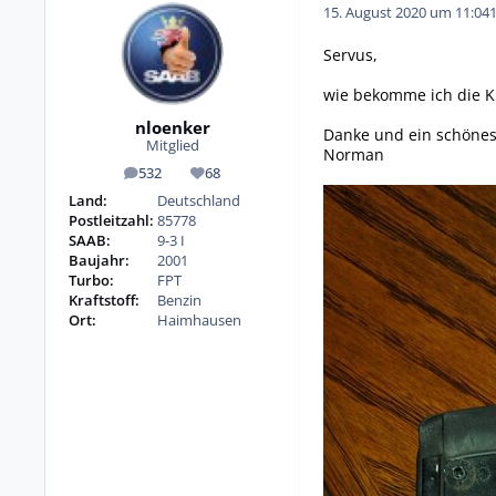
15. August 2020 um 11:04
Servus,
wie bekomme ich die K
nloenker
Danke und ein schöne
Mitglied
Norman
532
68
Beiträge
Reputation
Land:
Deutschland
Postleitzahl:
85778
SAAB:
9-3 I
Baujahr:
2001
Turbo:
FPT
Kraftstoff:
Benzin
Ort:
Haimhausen