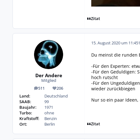
Zitat
15. August 2020 um 11:45
Du meinst die runden B
-Für den Experten: etw
-Für den Geduldigen: 
Der Andere
hoch rutscht
Mitglied
-Für den Ungeduldigen 
wieder zurückbiegen
511
206
Beiträge
Reputation
Land:
Deutschland
Nur so ein paar Ideen,
SAAB:
99
Baujahr:
1971
Turbo:
ohne
Kraftstoff:
Benzin
Zitat
Ort:
Berlin