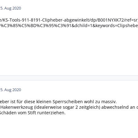
15. Aug 2020
/KS-Tools-911-8191-Clipheber-abgewinkelt/dp/B001NYXK72/ref=sr
%C3%85%C5%BD%C3%95%C3%91&dchild=1&keywords=Clipsheber
15. Aug 2020
eber ist für diese kleinen Sperrscheiben wohl zu massiv.
m
Hakenwerkzeug
(idealerweise sogar 2 zeitgleich) abwechselnd an
Schäden vom Stift runterziehen.