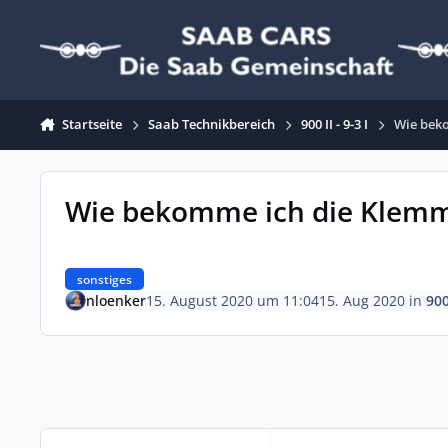
Zum Inhalt springen
Startseite
Saab Technikbereich
900 II - 9-3 I
Wie bek
Wie bekomme ich die Klemm
sonstiges
nloenker
15. August 2020 um 11:04
15. Aug 2020
in
900