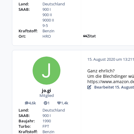
Land:
Deutschland
SAAB:
900 I
900 II
9000 II
9-5
Kraftstoff:
Benzin
Zitat
Ort:
HRO
15. August 2020 um 13:21
Ganz ehrlich?
Um die Blechdinger wü
https://www.amazon.d
Bearbeitet
15. August
jo.gi
Mitglied
4,6k
1
1,4k
Beiträge
Lösungen
Reputation
Land:
Deutschland
SAAB:
900 I
Baujahr:
1990
Turbo:
FPT
Kraftstoff:
Benzin