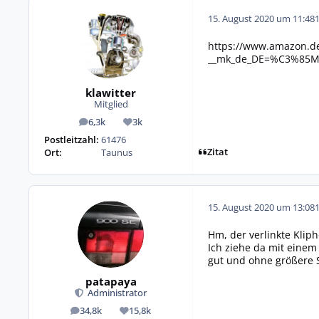
15. August 2020 um 11:48
https://www.amazon.de
__mk_de_DE=%C3%85M
klawitter
Mitglied
6,3k
3k
Beiträge
Reputation
Postleitzahl:
61476
Zitat
Ort:
Taunus
15. August 2020 um 13:08
Hm, der verlinkte Kliph
Ich ziehe da mit eine
gut und ohne größere 
patapaya
Administrator
34,8k
15,8k
Beiträge
Reputation