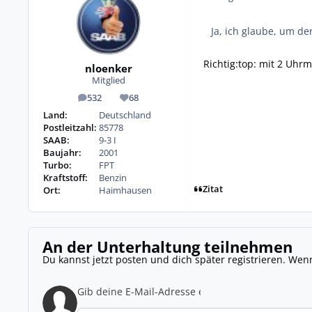
Ja, ich glaube, um d
Richtig:top: mit 2 Uh
nloenker
Mitglied
532
68
Beiträge
Reputation
Land:
Deutschland
Postleitzahl:
85778
SAAB:
9-3 I
Baujahr:
2001
Turbo:
FPT
Kraftstoff:
Benzin
Zitat
Ort:
Haimhausen
An der Unterhaltung teilnehmen
Du kannst jetzt posten und dich später registrieren. Wen