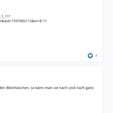
_1_11?
&qid=1597492112&sr=8-11
1
 den Blechlaschen, so kann man sie nach und nach ganz