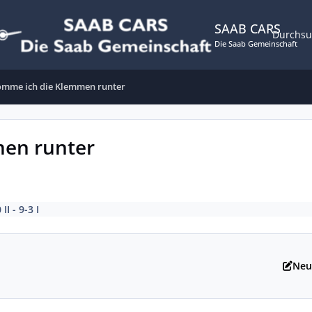
SAAB CARS
Durchs
Die Saab Gemeinschaft
omme ich die Klemmen runter
en runter
 II - 9-3 I
Neu