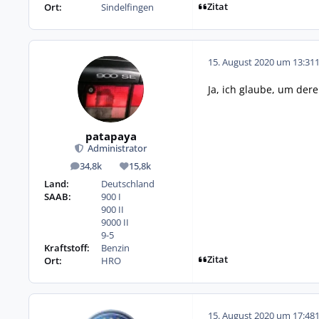
Zitat
Ort:
Sindelfingen
15. August 2020 um 13:31
Ja, ich glaube, um der
patapaya
Administrator
34,8k
15,8k
Beiträge
Reputation
Land:
Deutschland
SAAB:
900 I
900 II
9000 II
9-5
Kraftstoff:
Benzin
Zitat
Ort:
HRO
15. August 2020 um 17:48