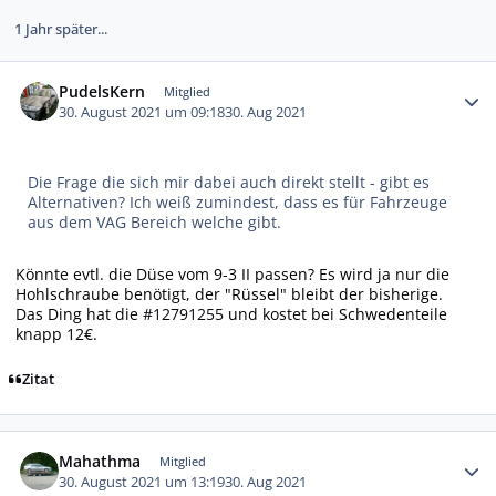
1 Jahr später...
Autor-Statistiken
PudelsKern
Mitglied
30. August 2021 um 09:18
30. Aug 2021
Die Frage die sich mir dabei auch direkt stellt - gibt es
Alternativen? Ich weiß zumindest, dass es für Fahrzeuge
aus dem VAG Bereich welche gibt.
Könnte evtl. die Düse vom 9-3 II passen? Es wird ja nur die
Hohlschraube benötigt, der "Rüssel" bleibt der bisherige.
Das Ding hat die
#12791255
und kostet bei Schwedenteile
knapp 12€.
Zitat
Autor-Statistiken
Mahathma
Mitglied
30. August 2021 um 13:19
30. Aug 2021