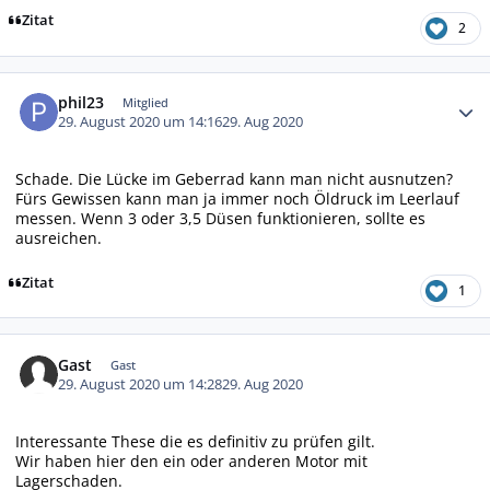
Zitat
2
Autor-Statistiken
phil23
Mitglied
29. August 2020 um 14:16
29. Aug 2020
Schade. Die Lücke im Geberrad kann man nicht ausnutzen?
Fürs Gewissen kann man ja immer noch Öldruck im Leerlauf
messen. Wenn 3 oder 3,5 Düsen funktionieren, sollte es
ausreichen.
Zitat
1
Gast
Gast
29. August 2020 um 14:28
29. Aug 2020
Interessante These die es definitiv zu prüfen gilt.
Wir haben hier den ein oder anderen Motor mit
Lagerschaden.