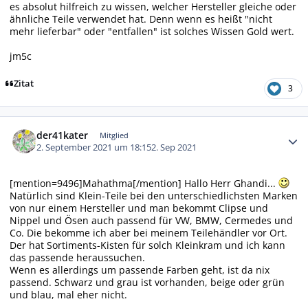
es absolut hilfreich zu wissen, welcher Hersteller gleiche oder
ähnliche Teile verwendet hat. Denn wenn es heißt "nicht
mehr lieferbar" oder "entfallen" ist solches Wissen Gold wert.
jm5c
Zitat
3
Autor-Statistiken
der41kater
Mitglied
2. September 2021 um 18:15
2. Sep 2021
[mention=9496]Mahathma[/mention] Hallo Herr Ghandi...
Natürlich sind Klein-Teile bei den unterschiedlichsten Marken
von nur einem Hersteller und man bekommt Clipse und
Nippel und Ösen auch passend für VW, BMW, Cermedes und
Co. Die bekomme ich aber bei meinem Teilehändler vor Ort.
Der hat Sortiments-Kisten für solch Kleinkram und ich kann
das passende heraussuchen.
Wenn es allerdings um passende Farben geht, ist da nix
passend. Schwarz und grau ist vorhanden, beige oder grün
und blau, mal eher nicht.