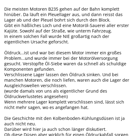
Die meisten Motoren B235 gehen auf der Bahn komplett
hinüber. Da läuft ein Pleuellager aus, und dann reisst das
Lager ab und der Pleuel bohrt sich durch den Block.
Gibt ein häßliches Loch und eine Motoröl-Sauerei aller erster
Kajüte. Sowohl auf der Straße, wie unterm Fahrzeug.
In einem solchen Fall wurde NIE großartig nach der
eigentlichen Ursache geforscht.
Öldruck...ist und war bei diesem Motor immer ein großes
Problem...und wurde immer bei der Motorölversorgung
gesucht. Verstopfte Öl-Siebe waren da schnell als schuldige
Komponenten gefunden.
Verschlissene Lager lassen den Öldruck sinken. Und bei
manchen Motoren, die noch liefen, waren auch die Lager der
Ausgleichswellen verschlissen.
(wurde damals von uns als eigentlicher Grund des
Öldruckverlustetes angesehen)
Wenn mehrere Lager komplett verschlissen sind, lässt sich
nicht mehr sagen, wo es angefangen hat.
Die Geschichte mit den Kolbenboden-Kühlungsdüsen ist ja
auch nicht neu.
Darüber wird hier ja auch schon länger diskutiert.
Ob diese Düsen aber wirklich für einen Öldruckabfall sorgen