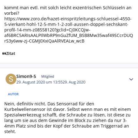
kommt man evtl. mit solch leicht exzentrischen Schlüsseln an
vorbei?
https://www.zoro.de/hazet-einspritzleitungs-schluessel-4550-
5-vierkant-hohl-12-5-mm-1-2-zoll-aussen-doppel-sechskant-
profil-14-mm-z08558120?gclid=Cj0KCQjw-
af6BRC5ARIsAALPIlWbRP9nGuZfUM_BSB8Mw35waf49SCcrDUQ
rS3y6ww-zj-CGMJ0XxiQaAlRVEALw_wcB
Zitat
Autor-Statistiken
Simon9-5
Mitglied
29. August 2020 um 13:55
29. Aug 2020
AUTOR
Nein, definitiv nicht. Das Sensorrad für den
Kurbelwellensensor ist davor. Selbst wenn man es mit einem
Spezialwerkezeug schafft, die Schraube zu lösen, ist diese zu
lang um sie aus dem Gewinde im Block zu ziehen da nur 3-
4mm Platz sind bis der Kopf der Schraube am Triggerrad an
steht.