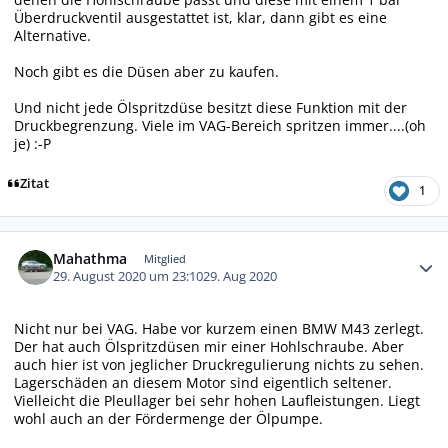
Überdruckventil ausgestattet ist, klar, dann gibt es eine
Alternative.
Noch gibt es die Düsen aber zu kaufen.
Und nicht jede Ölspritzdüse besitzt diese Funktion mit der
Druckbegrenzung. Viele im VAG-Bereich spritzen immer....(oh
je) :-P
Zitat
1
Autor-Statistiken
Mahathma
Mitglied
29. August 2020 um 23:10
29. Aug 2020
Nicht nur bei VAG. Habe vor kurzem einen BMW M43 zerlegt.
Der hat auch Ölspritzdüsen mir einer Hohlschraube. Aber
auch hier ist von jeglicher Druckregulierung nichts zu sehen.
Lagerschäden an diesem Motor sind eigentlich seltener.
Vielleicht die Pleullager bei sehr hohen Laufleistungen. Liegt
wohl auch an der Fördermenge der Ölpumpe.