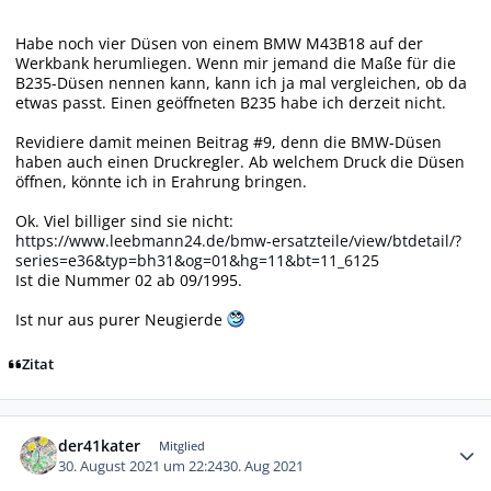
Habe noch vier Düsen von einem BMW M43B18 auf der
Werkbank herumliegen. Wenn mir jemand die Maße für die
B235-Düsen nennen kann, kann ich ja mal vergleichen, ob da
etwas passt. Einen geöffneten B235 habe ich derzeit nicht.
Revidiere damit meinen Beitrag #9, denn die BMW-Düsen
haben auch einen Druckregler. Ab welchem Druck die Düsen
öffnen, könnte ich in Erahrung bringen.
Ok. Viel billiger sind sie nicht:
https://www.leebmann24.de/bmw-ersatzteile/view/btdetail/?
series=e36&typ=bh31&og=01&hg=11&bt=11_6125
Ist die Nummer 02 ab 09/1995.
Ist nur aus purer Neugierde
Zitat
Autor-Statistiken
der41kater
Mitglied
30. August 2021 um 22:24
30. Aug 2021