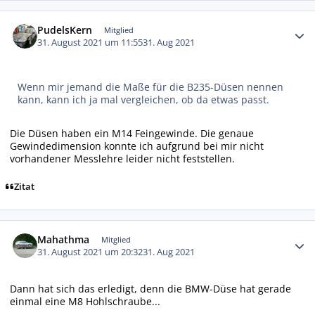
Autor-Statistiken
PudelsKern
Mitglied
31. August 2021 um 11:55
31. Aug 2021
Wenn mir jemand die Maße für die B235-Düsen nennen
kann, kann ich ja mal vergleichen, ob da etwas passt.
Die Düsen haben ein M14 Feingewinde. Die genaue
Gewindedimension konnte ich aufgrund bei mir nicht
vorhandener Messlehre leider nicht feststellen.
Zitat
Autor-Statistiken
Mahathma
Mitglied
31. August 2021 um 20:32
31. Aug 2021
Dann hat sich das erledigt, denn die BMW-Düse hat gerade
einmal eine M8 Hohlschraube...