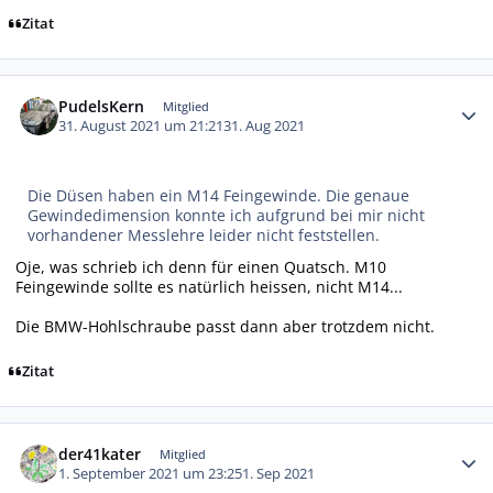
Zitat
Autor-Statistiken
PudelsKern
Mitglied
31. August 2021 um 21:21
31. Aug 2021
Die Düsen haben ein M14 Feingewinde. Die genaue
Gewindedimension konnte ich aufgrund bei mir nicht
vorhandener Messlehre leider nicht feststellen.
Oje, was schrieb ich denn für einen Quatsch. M10
Feingewinde sollte es natürlich heissen, nicht M14...
Die BMW-Hohlschraube passt dann aber trotzdem nicht.
Zitat
Autor-Statistiken
der41kater
Mitglied
1. September 2021 um 23:25
1. Sep 2021