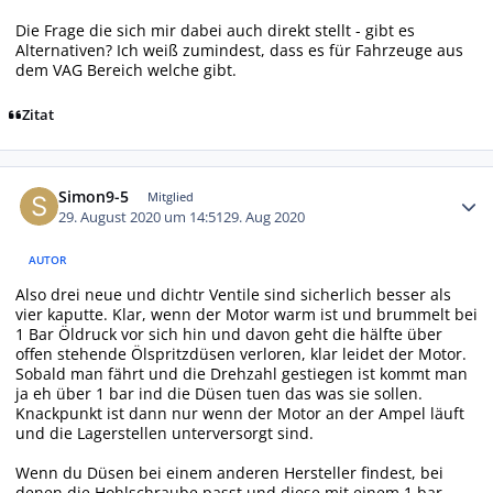
Die Frage die sich mir dabei auch direkt stellt - gibt es
Alternativen? Ich weiß zumindest, dass es für Fahrzeuge aus
dem VAG Bereich welche gibt.
Zitat
Autor-Statistiken
Simon9-5
Mitglied
29. August 2020 um 14:51
29. Aug 2020
AUTOR
Also drei neue und dichtr Ventile sind sicherlich besser als
vier kaputte. Klar, wenn der Motor warm ist und brummelt bei
1 Bar Öldruck vor sich hin und davon geht die hälfte über
offen stehende Ölspritzdüsen verloren, klar leidet der Motor.
Sobald man fährt und die Drehzahl gestiegen ist kommt man
ja eh über 1 bar ind die Düsen tuen das was sie sollen.
Knackpunkt ist dann nur wenn der Motor an der Ampel läuft
und die Lagerstellen unterversorgt sind.
Wenn du Düsen bei einem anderen Hersteller findest, bei
denen die Hohlschraube passt und diese mit einem 1 bar