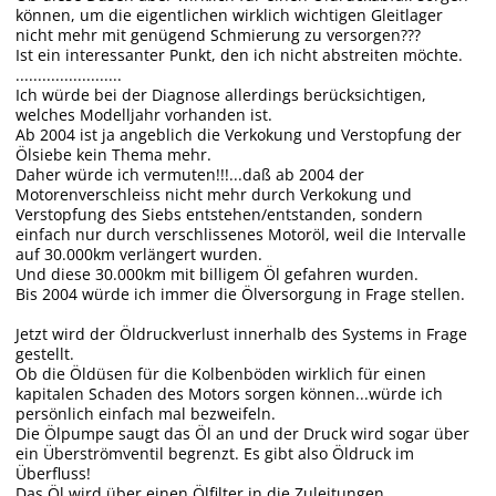
können, um die eigentlichen wirklich wichtigen Gleitlager
nicht mehr mit genügend Schmierung zu versorgen???
Ist ein interessanter Punkt, den ich nicht abstreiten möchte.
........................
Ich würde bei der Diagnose allerdings berücksichtigen,
welches Modelljahr vorhanden ist.
Ab 2004 ist ja angeblich die Verkokung und Verstopfung der
Ölsiebe kein Thema mehr.
Daher würde ich vermuten!!!...daß ab 2004 der
Motorenverschleiss nicht mehr durch Verkokung und
Verstopfung des Siebs entstehen/entstanden, sondern
einfach nur durch verschlissenes Motoröl, weil die Intervalle
auf 30.000km verlängert wurden.
Und diese 30.000km mit billigem Öl gefahren wurden.
Bis 2004 würde ich immer die Ölversorgung in Frage stellen.
Jetzt wird der Öldruckverlust innerhalb des Systems in Frage
gestellt.
Ob die Öldüsen für die Kolbenböden wirklich für einen
kapitalen Schaden des Motors sorgen können...würde ich
persönlich einfach mal bezweifeln.
Die Ölpumpe saugt das Öl an und der Druck wird sogar über
ein Überströmventil begrenzt. Es gibt also Öldruck im
Überfluss!
Das Öl wird über einen Ölfilter in die Zuleitungen