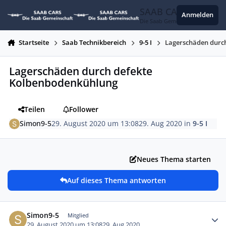
Zum Inhalt springen
SAAB CARS
Anmelden
Die Saab Gemeinschaft
Startseite
Saab Technikbereich
9-5 I
Lagerschäden durc
Lagerschäden durch defekte
Kolbenbodenkühlung
Teilen
Follower
Simon9-5
29. August 2020 um 13:08
29. Aug 2020
in
9-5 I
Neues Thema starten
Auf dieses Thema antworten
Autor-Statistiken
Simon9-5
Mitglied
29. August 2020 um 13:08
29. Aug 2020