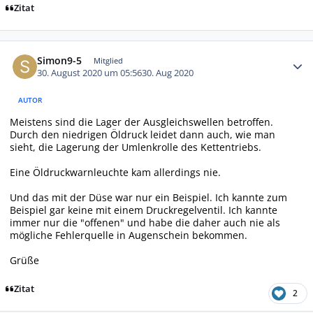
Zitat
Autor-Statistiken
Simon9-5
Mitglied
30. August 2020 um 05:56
30. Aug 2020
AUTOR
Meistens sind die Lager der Ausgleichswellen betroffen.
Durch den niedrigen Öldruck leidet dann auch, wie man
sieht, die Lagerung der Umlenkrolle des Kettentriebs.
Eine Öldruckwarnleuchte kam allerdings nie.
Und das mit der Düse war nur ein Beispiel. Ich kannte zum
Beispiel gar keine mit einem Druckregelventil. Ich kannte
immer nur die "offenen" und habe die daher auch nie als
mögliche Fehlerquelle in Augenschein bekommen.
Grüße
Zitat
2