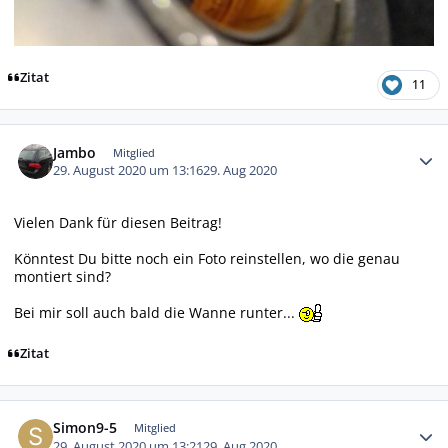
Zitat
11
Autor-Statistiken
Jambo
Mitglied
29. August 2020 um 13:16
29. Aug 2020
Vielen Dank für diesen Beitrag!
Könntest Du bitte noch ein Foto reinstellen, wo die genau
montiert sind?
Bei mir soll auch bald die Wanne runter...
Zitat
Autor-Statistiken
Simon9-5
Mitglied
29. August 2020 um 13:21
29. Aug 2020