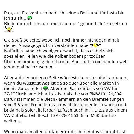
Puh, auf Fratzenbuch hab' ich keinen Bock und für Insta bin
ich zu alt...
Bleibt dir nicht erspart mich auf die "Ignorierliste" zu setzten
Ok, Spaß beiseite, wobei ich noch immer nicht den Inhalt
deiner Aussage gänzlich verstanden habe.
Natürlich habe ich weniger erwartet, dass es bei solch
speziellen Teilen wie die Kolbenbodenspritzdüsen
Übereinstimmung geben könnte. Aber hat ja niemanden weh
getan mal nachzusehen...
Aber auf der anderen Seite würdest du mich sofort verhauen,
wenn du wüsstest was ist da so quer über alle Marken in
meine Autos ferkel
. Aber die Plastiknubsis von VW für
3€/10Stück fand ich attraktiver als die von BMW für 24,80€.
Dafür stammen die Blechklammern an den Bremsleitungen
vom 9-5 vom Propellerdealer weil die a) identisch waren und
b) damals sofort lieferbar. Luftschlauch im TiD 2.2 aus einem
VW-Zubehörteil. Bosch ESV 0280156346 im M40. Und so
weiter...
Wenn man an alten und/oder exotischen Autos schraubt, ist