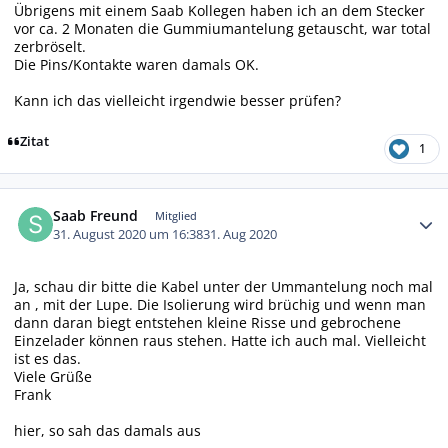
Übrigens mit einem Saab Kollegen haben ich an dem Stecker
vor ca. 2 Monaten die Gummiumantelung getauscht, war total
zerbröselt.
Die Pins/Kontakte waren damals OK.
Kann ich das vielleicht irgendwie besser prüfen?
Zitat
1
Autor-Statistiken
Saab Freund
Mitglied
31. August 2020 um 16:38
31. Aug 2020
Ja, schau dir bitte die Kabel unter der Ummantelung noch mal
an , mit der Lupe. Die Isolierung wird brüchig und wenn man
dann daran biegt entstehen kleine Risse und gebrochene
Einzelader können raus stehen. Hatte ich auch mal. Vielleicht
ist es das.
Viele Grüße
Frank
hier, so sah das damals aus