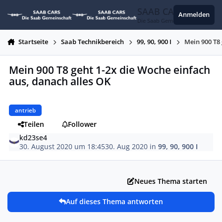
Zum Inhalt springen
SAAB CARS
Anmelden
Die Saab Gemeinschaft
Startseite
Saab Technikbereich
99, 90, 900 I
Mein 900 T8 
Mein 900 T8 geht 1-2x die Woche einfach
aus, danach alles OK
antrieb
Teilen
Follower
kd23se4
30. August 2020 um 18:45
30. Aug 2020
in
99, 90, 900 I
Neues Thema starten
Auf dieses Thema antworten