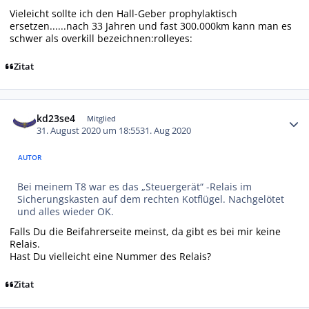
Vieleicht sollte ich den Hall-Geber prophylaktisch
ersetzen......nach 33 Jahren und fast 300.000km kann man es
schwer als overkill bezeichnen:rolleyes:
Zitat
Autor-Statistiken
kd23se4
Mitglied
31. August 2020 um 18:55
31. Aug 2020
AUTOR
Bei meinem T8 war es das „Steuergerät“ -Relais im
Sicherungskasten auf dem rechten Kotflügel. Nachgelötet
und alles wieder OK.
Falls Du die Beifahrerseite meinst, da gibt es bei mir keine
Relais.
Hast Du vielleicht eine Nummer des Relais?
Zitat