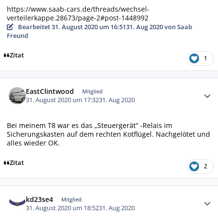
https://www.saab-cars.de/threads/wechsel-
verteilerkappe.28673/page-2#post-1448992
Bearbeitet
31. August 2020 um 16:51
31. Aug 2020
von Saab
Freund
Zitat
1
Autor-Statistiken
EastClintwood
Mitglied
31. August 2020 um 17:32
31. Aug 2020
Bei meinem T8 war es das „Steuergerät“ -Relais im
Sicherungskasten auf dem rechten Kotflügel. Nachgelötet und
alles wieder OK.
Zitat
2
Autor-Statistiken
kd23se4
Mitglied
31. August 2020 um 18:52
31. Aug 2020