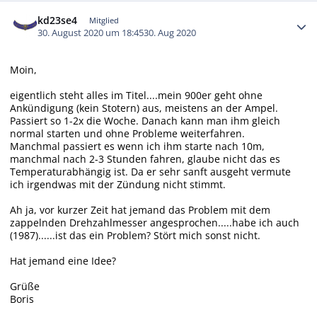
Autor-Statistiken
kd23se4
Mitglied
30. August 2020 um 18:45
30. Aug 2020
Moin,
eigentlich steht alles im Titel....mein 900er geht ohne
Ankündigung (kein Stotern) aus, meistens an der Ampel.
Passiert so 1-2x die Woche. Danach kann man ihm gleich
normal starten und ohne Probleme weiterfahren.
Manchmal passiert es wenn ich ihm starte nach 10m,
manchmal nach 2-3 Stunden fahren, glaube nicht das es
Temperaturabhängig ist. Da er sehr sanft ausgeht vermute
ich irgendwas mit der Zündung nicht stimmt.
Ah ja, vor kurzer Zeit hat jemand das Problem mit dem
zappelnden Drehzahlmesser angesprochen.....habe ich auch
(1987)......ist das ein Problem? Stört mich sonst nicht.
Hat jemand eine Idee?
Grüße
Boris