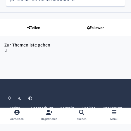
Teilen
Follower
Zur Themenliste gehen
Heller Modus
Dunkler Modus
Systemeinstellung
Design
Datenschutz
Kontakt
Cookies
Impressum
© Copyright 2025 - SAABoteure e. V.
Powered by
Invision Community
Anmelden
Registrieren
Suchen
Menü