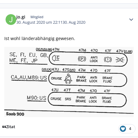
Autor-Statistiken
jo.gi
Mitglied
30. August 2020 um 22:11
30. Aug 2020
Ist wohl länderabhängig gewesen.
Zitat
4