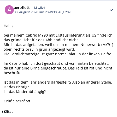
Autor-Statistiken
aeroflott
Mitglied
30. August 2020 um 20:49
30. Aug 2020
Hallo,
bei meinem Cabrio MY90 mit Erstauslieferung als US finde ich
das grüne Licht für das Abblendlicht nicht.
Mir ist das aufgefallen, weil das in meinem Neuerwerb (MY91)
oben rechts brav in grün angezeigt wird.
Die Fernlichtanzeige ist ganz normal blau in der linken Hälfte.
Im Cabrio hab ich dort geschaut und von hinten beleuchtet,
da ist nur eine Birne eingeschraubt. Das Feld ist rot und nicht
beschriftet.
Ist das in dem Jahr anders dargestellt? Also an anderer Stelle.
Ist das richtig?
Ist das länderabhängig?
Grüße aeroflott
Zitat