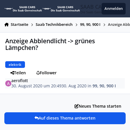
Zum Inhalt springen
SAAB CARS
Anmelden
Die Saab Gemeinschaft
Startseite
Saab Technikbereich
99, 90, 900 I
Anzeige Abb
Anzeige Abblendlicht -> grünes
Lämpchen?
elektrik
Teilen
Follower
aeroflott
30. August 2020 um 20:49
30. Aug 2020
in
99, 90, 900 I
Neues Thema starten
Auf dieses Thema antworten