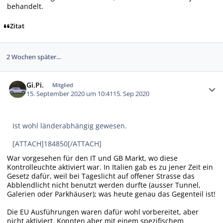
behandelt.
Zitat
2 Wochen später...
Autor-Statistiken
Gi.Pi.
Mitglied
15. September 2020 um 10:41
15. Sep 2020
Ist wohl länderabhängig gewesen.
[ATTACH]184850[/ATTACH]
War vorgesehen für den IT und GB Markt, wo diese
Kontrolleuchte aktiviert war. In Italien gab es zu jener Zeit ein
Gesetz dafür, weil bei Tageslicht auf offener Strasse das
Abblendlicht nicht benutzt werden durfte (ausser Tunnel,
Galerien oder Parkhäuser); was heute genau das Gegenteil ist!
Die EU Ausführungen waren dafür wohl vorbereitet, aber
nicht aktiviert. Konnten aber mit einem spezifischem