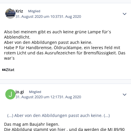
Autor-Statistiken
Kriz
Mitglied
31. August 2020 um 10:37
31. Aug 2020
Also bei meinem gibt es auch keine grüne Lampe für´s
Abblendlicht.
Aber von den Abbildungen passt auch keine.
Habe P für Handbremse, Öldrucklampe, ein leeres Feld mit
rotem Licht und das Ausrufezeichen für Bremsflüssigkeit. Das
war´s
Zitat
Autor-Statistiken
jo.gi
Mitglied
31. August 2020 um 12:17
31. Aug 2020
(...) Aber von den Abbildungen passt auch keine. (...)
Das mag am Baujahr liegen.
Die Abbildung stammt von
hier
, und da werden die MJ 89/90