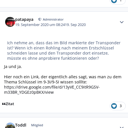
1
Autor-Statistiken
patapaya
Administrator
19. September 2020 um 08:24
19. Sep 2020
Ich nehme an, dass das im Bild markierte der Transponder
ist? Wenn ich einen Rohling nach meinem Erstschlüssel
schneiden lasse und den Transponder dort einsetze,
müsste es ohne anprobiere funktionieren oder?
Ja und ja.
Hier noch ein Link, der eigentlich alles sagt, was man zu dem
Thema Schlüssel im 9-3I/9-5I wissen solllte:
https://drive.google.com/file/d/13yVE_CC9itR9GSV-
m33BR_YDGEz0pBKX/view
Zitat
3
Autor-Statistiken
Toddl
Mitglied