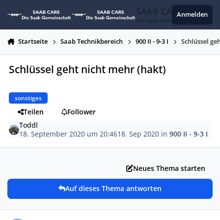
Zum Inhalt springen
SAAB CARS
Anmelden
Die Saab Gemeinschaft
Startseite
Saab Technikbereich
900 II - 9-3 I
Schlüssel ge
Schlüssel geht nicht mehr (hakt)
sonstiges
Teilen
Follower
Toddl
18. September 2020 um 20:46
18. Sep 2020
in
900 II - 9-3 I
Neues Thema starten
Auf dieses Thema antworten
Autor-Statistiken