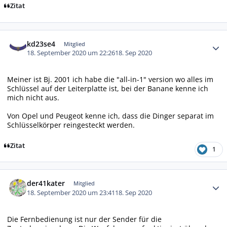
Zitat
Autor-Statistiken
kd23se4
Mitglied
18. September 2020 um 22:26
18. Sep 2020
Meiner ist Bj. 2001 ich habe die "all-in-1" version wo alles im
Schlüssel auf der Leiterplatte ist, bei der Banane kenne ich
mich nicht aus.
Von Opel und Peugeot kenne ich, dass die Dinger separat im
Schlüsselkörper reingesteckt werden.
Zitat
1
Autor-Statistiken
der41kater
Mitglied
18. September 2020 um 23:41
18. Sep 2020
Die Fernbedienung ist nur der Sender für die