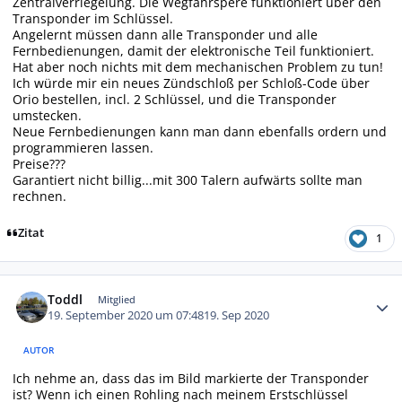
Zentralverriegelung. Die Wegfahrspere funktioniert über den
Transponder im Schlüssel.
Angelernt müssen dann alle Transponder und alle
Fernbedienungen, damit der elektronische Teil funktioniert.
Hat aber noch nichts mit dem mechanischen Problem zu tun!
Ich würde mir ein neues Zündschloß per Schloß-Code über
Orio bestellen, incl. 2 Schlüssel, und die Transponder
umstecken.
Neue Fernbedienungen kann man dann ebenfalls ordern und
programmieren lassen.
Preise???
Garantiert nicht billig...mit 300 Talern aufwärts sollte man
rechnen.
Zitat
1
Autor-Statistiken
Toddl
Mitglied
19. September 2020 um 07:48
19. Sep 2020
AUTOR
Ich nehme an, dass das im Bild markierte der Transponder
ist? Wenn ich einen Rohling nach meinem Erstschlüssel