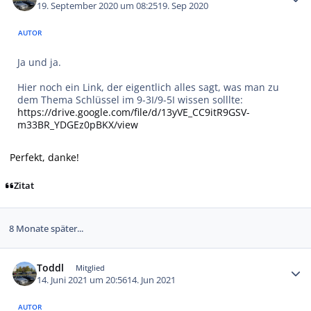
19. September 2020 um 08:25
19. Sep 2020
AUTOR
Ja und ja.
Hier noch ein Link, der eigentlich alles sagt, was man zu
dem Thema Schlüssel im 9-3I/9-5I wissen solllte:
https://drive.google.com/file/d/13yVE_CC9itR9GSV-
m33BR_YDGEz0pBKX/view
Perfekt, danke!
Zitat
8 Monate später...
Autor-Statistiken
Toddl
Mitglied
14. Juni 2021 um 20:56
14. Jun 2021
AUTOR