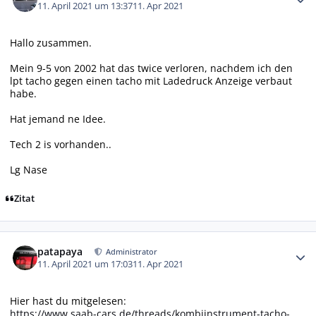
11. April 2021 um 13:37
11. Apr 2021
Hallo zusammen.
Mein 9-5 von 2002 hat das twice verloren, nachdem ich den
lpt tacho gegen einen tacho mit Ladedruck Anzeige verbaut
habe.
Hat jemand ne Idee.
Tech 2 is vorhanden..
Lg Nase
Zitat
Autor-Statistiken
patapaya
Administrator
11. April 2021 um 17:03
11. Apr 2021
Hier hast du mitgelesen:
https://www.saab-cars.de/threads/kombiinstrument-tacho-