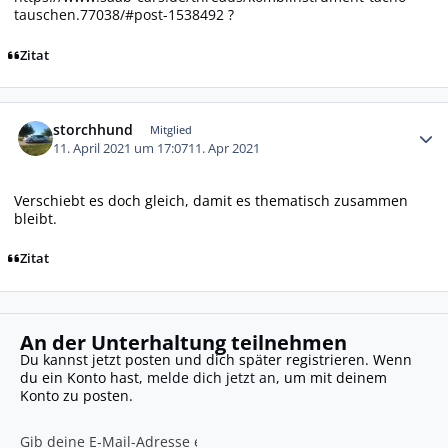
tauschen.77038/#post-1538492
?
Zitat
Autor-Statistiken
storchhund
Mitglied
11. April 2021 um 17:07
11. Apr 2021
Verschiebt es doch gleich, damit es thematisch zusammen
bleibt.
Zitat
An der Unterhaltung teilnehmen
Du kannst jetzt posten und dich später registrieren. Wenn
du ein Konto hast,
melde dich jetzt an
, um mit deinem
Konto zu posten.