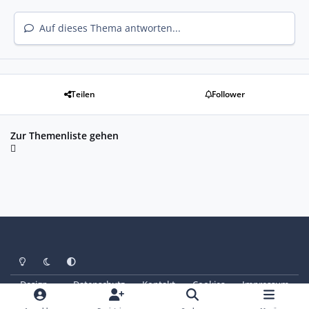
Auf dieses Thema antworten...
Teilen
Follower
Zur Themenliste gehen
Heller Modus
Dunkler Modus
Systemeinstellung
Design
Datenschutz
Kontakt
Cookies
Impressum
© Copyright 2025 - SAABoteure e. V.
Powered by
Invision Community