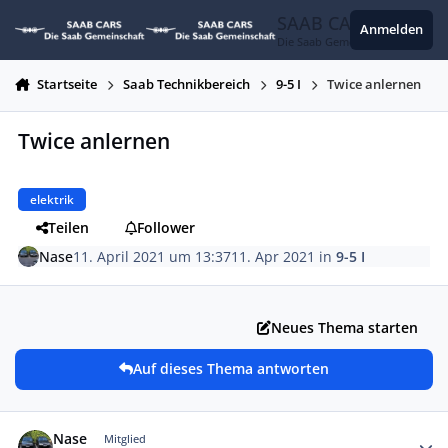
Zum Inhalt springen
SAAB CARS
Anmelden
Die Saab Gemeinschaft
Startseite
Saab Technikbereich
9-5 I
Twice anlernen
Twice anlernen
elektrik
Teilen
Follower
Nase
11. April 2021 um 13:37
11. Apr 2021
in
9-5 I
Neues Thema starten
Auf dieses Thema antworten
Autor-Statistiken
Nase
Mitglied