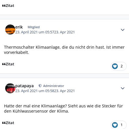
Zitat
Autor-Statistiken
erik
Mitglied
23. April 2021 um 05:57
23. Apr 2021
Thermoschalter Klimaanlage, die du nicht drin hast. Ist immer
vorverkabelt.
Zitat
2
Autor-Statistiken
patapaya
Administrator
23. April 2021 um 05:58
23. Apr 2021
Hatte der mal eine Klimaanlage? Sieht aus wie die Stecker für
den Kühlwassersensor der Klima.
Zitat
1