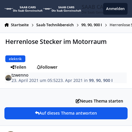
Zum Inhalt springen
SAAB CARS
Anmelden
Die Saab Gemeinschaft
Startseite
Saab Technikbereich
99, 90, 900 I
Herrenlose 
Herrenlose Stecker im Motorraum
elektrik
Teilen
Follower
tzwenno
23. April 2021 um 05:52
23. Apr 2021
in
99, 90, 900 I
Neues Thema starten
Auf dieses Thema antworten
Autor-Statistiken