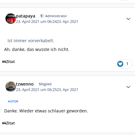
Autor-Statistiken
patapaya
Administrator
23. April 2021 um 06:24
23. Apr 2021
Ist immer vorverkabelt.
Ah, danke, das wusste ich nicht.
Zitat
1
Autor-Statistiken
tzwenno
Mitglied
23. April 2021 um 06:25
23. Apr 2021
AUTOR
Danke. Wieder etwas schlauer geworden.
Zitat