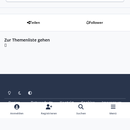
Teilen
Follower
Zur Themenliste gehen
Heller Modus
Dunkler Modus
Systemeinstellung
Design
Datenschutz
Kontakt
Cookies
Impressum
© Copyright 2025 - SAABoteure e. V.
Powered by
Invision Community
Anmelden
Registrieren
Suchen
Menü