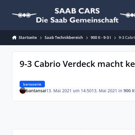
Zum Inhalt springen
Startseite
Saab Technikbereich
900 II - 9-3 I
9-3 Cabr
9-3 Cabrio Verdeck macht k
karosserie
bantansai
13. Mai 2021 um 14:50
13. Mai 2021
in
900 II