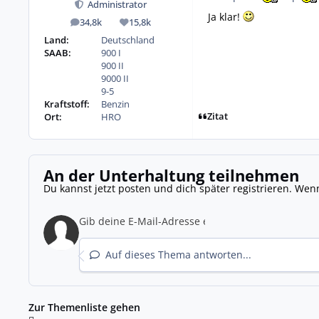
Administrator
Ja klar!
34,8k
15,8k
Beiträge
Reputation
Land:
Deutschland
SAAB:
900 I
900 II
9000 II
9-5
Kraftstoff:
Benzin
Zitat
Ort:
HRO
An der Unterhaltung teilnehmen
Du kannst jetzt posten und dich später registrieren. Wen
Auf dieses Thema antworten...
Zur Themenliste gehen