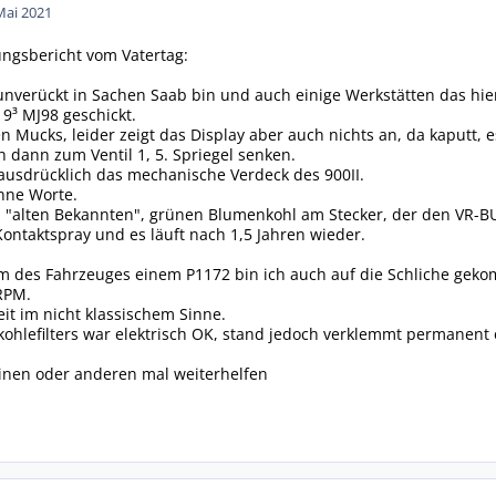
Mai 2021
rungsbericht vom Vatertag:
 unverückt in Sachen Saab bin und auch einige Werkstätten das hi
 9³ MJ98 geschickt.
 Mucks, leider zeigt das Display aber auch nichts an, da kaputt,
 dann zum Ventil 1, 5. Spriegel senken.
 ausdrücklich das mechanische Verdeck des 900II.
hne Worte.
en "alten Bekannten", grünen Blumenkohl am Stecker, der den VR-B
Kontaktspray und es läuft nach 1,5 Jahren wieder.
m des Fahrzeuges einem P1172 bin ich auch auf die Schliche geko
RPM.
eit im nicht klassischem Sinne.
vkohlefilters war elektrisch OK, stand jedoch verklemmt permanent 
einen oder anderen mal weiterhelfen