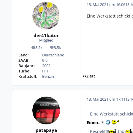
13. Mai 2021 um 16:06
13. 
Eine Werkstatt schickt 
der41kater
Mitglied
8,2k
3,5k
Beiträge
Reputation
Land:
Deutschland
SAAB:
9-5 I
Baujahr:
2002
Turbo:
FPT
Zitat
Kraftstoff:
Benzin
13. Mai 2021 um 17:11
13. 
Eine Werkstatt schick
Einen
...?!
patapaya
Respekt!!!
:top: