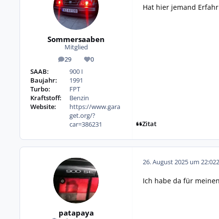
Hat hier jemand Erfah
Sommersaaben
Mitglied
29
0
Beiträge
Reputation
SAAB:
900 I
Baujahr:
1991
Turbo:
FPT
Kraftstoff:
Benzin
Website:
https://www.gara
get.org/?
Zitat
car=386231
26. August 2025 um 22:02
Ich habe da für meinen
patapaya