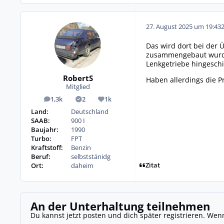
27. August 2025 um 19:43
Das wird dort bei der Ü
zusammengebaut wurde,
Lenkgetriebe hingeschi
RobertS
Haben allerdings die P
Mitglied
1,3k
2
1k
Beiträge
Lösungen
Reputation
Land:
Deutschland
SAAB:
900 I
Baujahr:
1990
Turbo:
FPT
Kraftstoff:
Benzin
Beruf:
selbststänidg
Zitat
Ort:
daheim
An der Unterhaltung teilnehmen
Du kannst jetzt posten und dich später registrieren. Wen