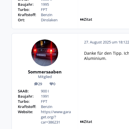
Baujahr:
1995
Turbo:
FPT
Kraftstoff:
Benzin
Zitat
Ort:
Dinslaken
27. August 2025 um 18:12
Danke für den Tipp. Ich
Aluminium.
Sommersaaben
Mitglied
29
0
Beiträge
Reputation
SAAB:
900 I
Baujahr:
1991
Turbo:
FPT
Kraftstoff:
Benzin
Website:
https://www.gara
get.org/?
Zitat
car=386231