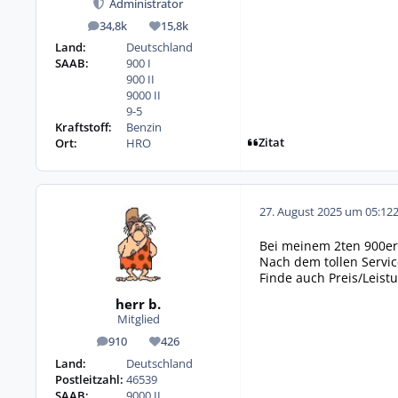
Administrator
34,8k
15,8k
Beiträge
Reputation
Land:
Deutschland
SAAB:
900 I
900 II
9000 II
9-5
Kraftstoff:
Benzin
Zitat
Ort:
HRO
27. August 2025 um 05:12
Bei meinem 2ten 900er
Nach dem tollen Servic
Finde auch Preis/Leist
herr b.
Mitglied
910
426
Beiträge
Reputation
Land:
Deutschland
Postleitzahl:
46539
SAAB:
9000 II