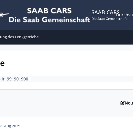
SAAB CARS
Durchs
Die Saab Gemeinschaft
ung des Lenkgetriebe
be
5
in
99, 90, 900 I
Neu
26. Aug 2025