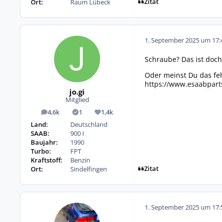
Zitat
Ort:
Raum Lübeck
1. September 2025 um 17:
Schraube? Das ist doch
Oder meinst Du das feh
https://www.esaabpart
jo.gi
Mitglied
4,6k
1
1,4k
Beiträge
Lösungen
Reputation
Land:
Deutschland
SAAB:
900 I
Baujahr:
1990
Turbo:
FPT
Kraftstoff:
Benzin
Zitat
Ort:
Sindelfingen
1. September 2025 um 17: