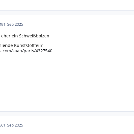
49
1. Sep 2025
 eher ein Schweißbolzen.
lende Kunststoffteil?
s.com/saab/parts/4327540
56
1. Sep 2025