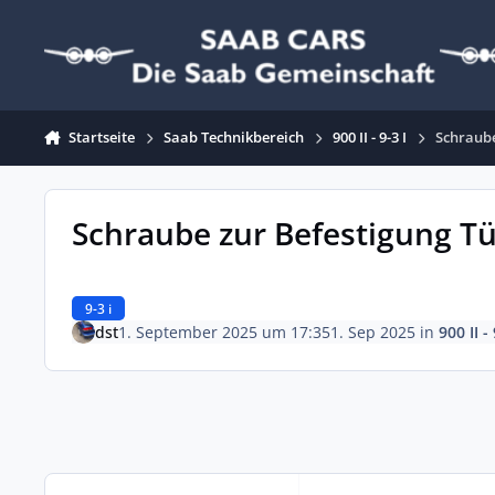
Zum Inhalt springen
Startseite
Saab Technikbereich
900 II - 9-3 I
Schraube
Schraube zur Befestigung T
9-3 i
dst
1. September 2025 um 17:35
1. Sep 2025
in
900 II - 