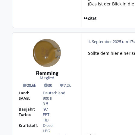
(Das ist der Blick in di
Zitat
1. September 2025 um 17:
Sollte dem hier einer s
Flemming
Mitglied
28,6k
30
7,2k
Beiträge
Lösungen
Reputation
Land:
Deutschland
SAAB:
900 II
9-5
Baujahr:
'97
Turbo:
FPT
TiD
Kraftstoff:
Diesel
LPG