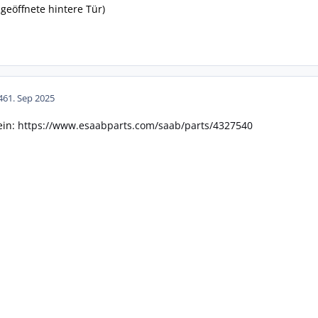
e geöffnete hintere Tür)
46
1. Sep 2025
ein:
https://www.esaabparts.com/saab/parts/4327540