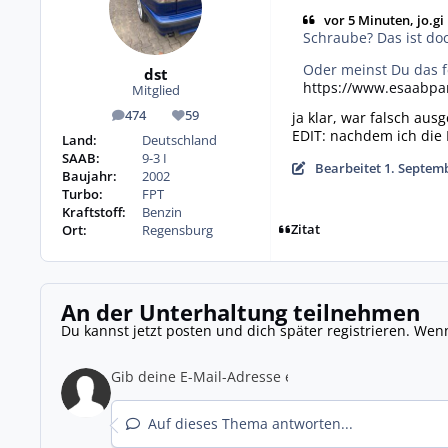
vor 5 Minuten, jo.gi
Schraube? Das ist do
Oder meinst Du das f
dst
https://www.esaabpa
Mitglied
474
59
ja klar, war falsch au
Beiträge
Reputation
EDIT: nachdem ich die 
Land:
Deutschland
SAAB:
9-3 I
Bearbeitet
1. Septem
Baujahr:
2002
Turbo:
FPT
Kraftstoff:
Benzin
Zitat
Ort:
Regensburg
An der Unterhaltung teilnehmen
Du kannst jetzt posten und dich später registrieren. Wen
Auf dieses Thema antworten...