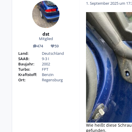
1. September 2025 um 17:
dst
Mitglied
474
59
Beiträge
Reputation
Land:
Deutschland
SAAB:
9-3 I
Baujahr:
2002
Turbo:
FPT
Kraftstoff:
Benzin
Ort:
Regensburg
Wie heißt diese Schrau
gefunden.