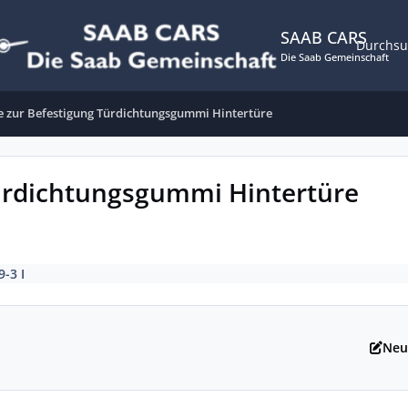
SAAB CARS
Durchs
Die Saab Gemeinschaft
 zur Befestigung Türdichtungsgummi Hintertüre
ürdichtungsgummi Hintertüre
9-3 I
Neu