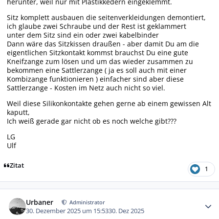
herunter, weil nur mit Plastikkedern eingeklemmt.
Sitz komplett ausbauen die seitenverkleidungen demontiert,
ich glaube zwei Schraube und der Rest ist geklammert
unter dem Sitz sind ein oder zwei kabelbinder
Dann wäre das Sitzkissen draußen - aber damit Du am die
eigentlichen Sitzkontakt kommst brauchst Du eine gute
Kneifzange zum lösen und um das wieder zusammen zu
bekommen eine Sattlerzange ( ja es soll auch mit einer
Kombizange funktionieren ) einfacher sind aber diese
Sattlerzange - Kosten im Netz auch nicht so viel.
Weil diese Silikonkontakte gehen gerne ab einem gewissen Alt
kaputt,
Ich weiß gerade gar nicht ob es noch welche gibt???
LG
Ulf
Zitat
1
Autor-Statistiken
Urbaner
Administrator
30. Dezember 2025 um 15:53
30. Dez 2025