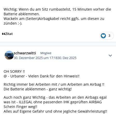
Wichtig: Wenn du am Sitz rumbastelst, 15 Minuten vorher die
Batterie abklemmen.
Wackeln am (Seiten)Airbagkabel reicht ggfs. um diesen zu
zünden ;-).
Zitat
3
Autor-Statistiken
schwarzwitti
Mitglied
30. Dezember 2025 um 17:18
30. Dez 2025
OH SORRY !!
@ - Urbaner - Vielen Dank für den Hinweis!!
Richtig immer bei Arbeiten mit / um Arbeiten am Airbag !!
Die Batterie abklemmen - ganz wichtig!
Auch noch ganz Wichtig - das Arbeiten an den Airbags egal
was Ist - ILLEGAL ohne passenden IHK geprüften AIRBAG
Schein Finger weg!!
Alles auf Eigene Gefahr und ohne jegliche Gewährleistung!!