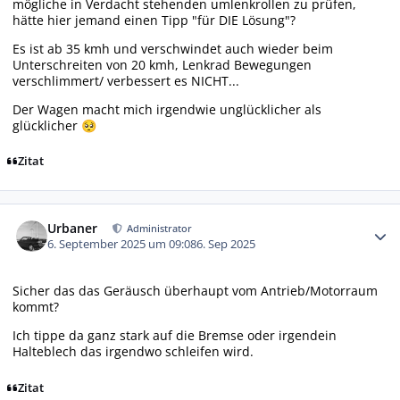
mögliche in Verdacht stehenden umlenkrollen zu prüfen,
hätte hier jemand einen Tipp "für DIE Lösung"?
Es ist ab 35 kmh und verschwindet auch wieder beim
Unterschreiten von 20 kmh, Lenkrad Bewegungen
verschlimmert/ verbessert es NICHT...
Der Wagen macht mich irgendwie unglücklicher als
glücklicher
🥺
Zitat
Autor-Statistiken
Urbaner
Administrator
6. September 2025 um 09:08
6. Sep 2025
Sicher das das Geräusch überhaupt vom Antrieb/Motorraum
kommt?
Ich tippe da ganz stark auf die Bremse oder irgendein
Halteblech das irgendwo schleifen wird.
Zitat