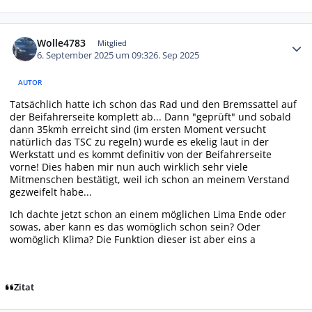
Autor-Statistiken
Wolle4783
Mitglied
6. September 2025 um 09:32
6. Sep 2025
AUTOR
Tatsächlich hatte ich schon das Rad und den Bremssattel auf
der Beifahrerseite komplett ab... Dann "geprüft" und sobald
dann 35kmh erreicht sind (im ersten Moment versucht
natürlich das TSC zu regeln) wurde es ekelig laut in der
Werkstatt und es kommt definitiv von der Beifahrerseite
vorne! Dies haben mir nun auch wirklich sehr viele
Mitmenschen bestätigt, weil ich schon an meinem Verstand
gezweifelt habe...
Ich dachte jetzt schon an einem möglichen Lima Ende oder
sowas, aber kann es das womöglich schon sein? Oder
womöglich Klima? Die Funktion dieser ist aber eins a
Zitat