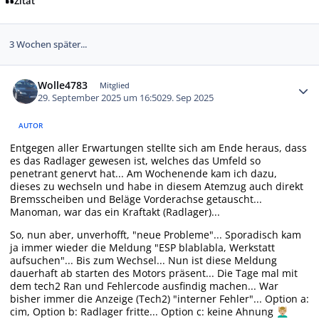
Zitat
3 Wochen später...
Autor-Statistiken
Wolle4783
Mitglied
29. September 2025 um 16:50
29. Sep 2025
AUTOR
Entgegen aller Erwartungen stellte sich am Ende heraus, dass
es das Radlager gewesen ist, welches das Umfeld so
penetrant genervt hat... Am Wochenende kam ich dazu,
dieses zu wechseln und habe in diesem Atemzug auch direkt
Bremsscheiben und Beläge Vorderachse getauscht...
Manoman, war das ein Kraftakt (Radlager)...
So, nun aber, unverhofft, "neue Probleme"... Sporadisch kam
ja immer wieder die Meldung "ESP blablabla, Werkstatt
aufsuchen"... Bis zum Wechsel... Nun ist diese Meldung
dauerhaft ab starten des Motors präsent... Die Tage mal mit
dem tech2 Ran und Fehlercode ausfindig machen... War
bisher immer die Anzeige (Tech2) "interner Fehler"... Option a:
cim, Option b: Radlager fritte... Option c: keine Ahnung
💆🏼‍♂️