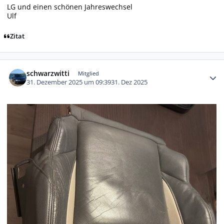
LG und einen schönen Jahreswechsel
Ulf
Zitat
Autor-Statistiken
schwarzwitti
Mitglied
31. Dezember 2025 um 09:39
31. Dez 2025