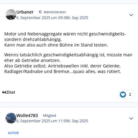
Autor-Statistiken
Urbaner
Administrator
6. September 2025 um 09:38
6. Sep 2025
Motor und Nebenaggregate wären nicht geschwindigkeits-
sondern drehzahlabhängig.
Kann man also auch ohne Bühne im Stand testen.
Wenns tatsächlich geschwindigkeitsabhängig ist, müsste man
eher ab Getriebe ansetzen.
Also Getriebe selbst, Antriebswellen inkl. derer Gelenke,
Radlager/Radnabe und Bremse...quasi alles, was rotiert.
Zitat
2
Autor-Statistiken
Wolle4783
Mitglied
6. September 2025 um 11:59
6. Sep 2025
AUTOR