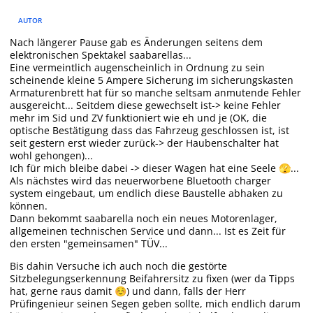
AUTOR
Nach längerer Pause gab es Änderungen seitens dem
elektronischen Spektakel saabarellas...
Eine vermeintlich augenscheinlich in Ordnung zu sein
scheinende kleine 5 Ampere Sicherung im sicherungskasten
Armaturenbrett hat für so manche seltsam anmutende Fehler
ausgereicht... Seitdem diese gewechselt ist-> keine Fehler
mehr im Sid und ZV funktioniert wie eh und je (OK, die
optische Bestätigung dass das Fahrzeug geschlossen ist, ist
seit gestern erst wieder zurück-> der Haubenschalter hat
wohl gehongen)...
Ich für mich bleibe dabei -> dieser Wagen hat eine Seele
...
🫣
Als nächstes wird das neuerworbene Bluetooth charger
system eingebaut, um endlich diese Baustelle abhaken zu
können.
Dann bekommt saabarella noch ein neues Motorenlager,
allgemeinen technischen Service und dann... Ist es Zeit für
den ersten "gemeinsamen" TÜV...
Bis dahin Versuche ich auch noch die gestörte
Sitzbelegungserkennung Beifahrersitz zu fixen (wer da Tipps
hat, gerne raus damit
) und dann, falls der Herr
☺️
Prüfingenieur seinen Segen geben sollte, mich endlich darum