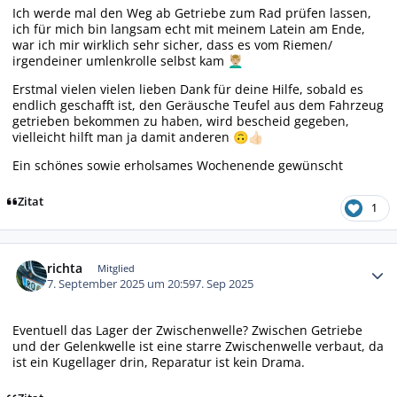
Ich werde mal den Weg ab Getriebe zum Rad prüfen lassen,
ich für mich bin langsam echt mit meinem Latein am Ende,
war ich mir wirklich sehr sicher, dass es vom Riemen/
irgendeiner umlenkrolle selbst kam
💆🏼‍♂️
Erstmal vielen vielen lieben Dank für deine Hilfe, sobald es
endlich geschafft ist, den Geräusche Teufel aus dem Fahrzeug
getrieben bekommen zu haben, wird bescheid gegeben,
vielleicht hilft man ja damit anderen
🙃
👍🏻
Ein schönes sowie erholsames Wochenende gewünscht
Zitat
1
Autor-Statistiken
richta
Mitglied
7. September 2025 um 20:59
7. Sep 2025
Eventuell das Lager der Zwischenwelle? Zwischen Getriebe
und der Gelenkwelle ist eine starre Zwischenwelle verbaut, da
ist ein Kugellager drin, Reparatur ist kein Drama.