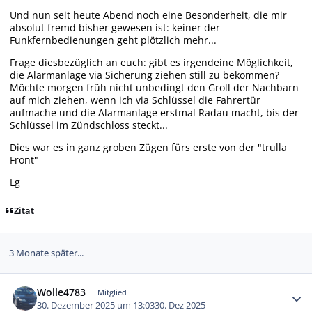
Und nun seit heute Abend noch eine Besonderheit, die mir
absolut fremd bisher gewesen ist: keiner der
Funkfernbedienungen geht plötzlich mehr...
Frage diesbezüglich an euch: gibt es irgendeine Möglichkeit,
die Alarmanlage via Sicherung ziehen still zu bekommen?
Möchte morgen früh nicht unbedingt den Groll der Nachbarn
auf mich ziehen, wenn ich via Schlüssel die Fahrertür
aufmache und die Alarmanlage erstmal Radau macht, bis der
Schlüssel im Zündschloss steckt...
Dies war es in ganz groben Zügen fürs erste von der "trulla
Front"
Lg
Zitat
3 Monate später...
Autor-Statistiken
Wolle4783
Mitglied
30. Dezember 2025 um 13:03
30. Dez 2025