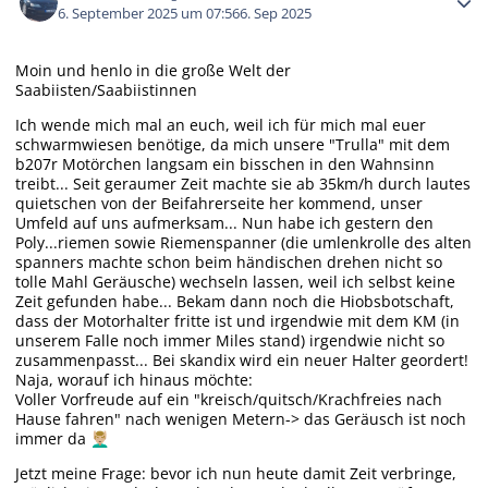
6. September 2025 um 07:56
6. Sep 2025
Moin und henlo in die große Welt der
Saabiisten/Saabiistinnen
Ich wende mich mal an euch, weil ich für mich mal euer
schwarmwiesen benötige, da mich unsere "Trulla" mit dem
b207r Motörchen langsam ein bisschen in den Wahnsinn
treibt... Seit geraumer Zeit machte sie ab 35km/h durch lautes
quietschen von der Beifahrerseite her kommend, unser
Umfeld auf uns aufmerksam... Nun habe ich gestern den
Poly...riemen sowie Riemenspanner (die umlenkrolle des alten
spanners machte schon beim händischen drehen nicht so
tolle Mahl Geräusche) wechseln lassen, weil ich selbst keine
Zeit gefunden habe... Bekam dann noch die Hiobsbotschaft,
dass der Motorhalter fritte ist und irgendwie mit dem KM (in
unserem Falle noch immer Miles stand) irgendwie nicht so
zusammenpasst... Bei skandix wird ein neuer Halter geordert!
Naja, worauf ich hinaus möchte:
Voller Vorfreude auf ein "kreisch/quitsch/Krachfreies nach
Hause fahren" nach wenigen Metern-> das Geräusch ist noch
immer da
💆🏼‍♂️
Jetzt meine Frage: bevor ich nun heute damit Zeit verbringe,