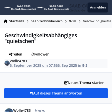
Zum Inhalt springen
SAAB CARS
Anmelden
Die Saab Gemeinschaft
Startseite
Saab Technikbereich
9-3 II
Geschwindigkeitsa
Geschwindigkeitsabhängiges
"quietschen"
Teilen
Follower
Wolle4783
6. September 2025 um 07:56
6. Sep 2025
in
9-3 II
Neues Thema starten
Auf dieses Thema antworten
Autor-Statistiken
Wolle4783
Mitglied