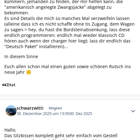
kümmern, jemanden zu finden, der mir helfen kann, die
"amerikanisch angelegte Zwangsjacke" abgelegt zu
bekommen.
Es sind Details die mich so manches Mal verzweifeln lassen
(alleine dass ich es nicht schaffe ohne tis Zugang, dem Wagen
zu sagen-> hey, du hast die Bordsteinabsenkung, lass diese
endlich programmieren; endlich mal wieder klassisch CD
hören auch wenn der charger hier liegt; lass dir endlich das
"Deutsch Paket" installieren)...
In diesem Sinne
Euch allen schon mal einen guten sowie schönen Rutsch ins
neue Jahr
🙃
Zitat
Autor-Statistiken
schwarzwitti
Mitglied
30. Dezember 2025 um 13:59
30. Dez 2025
Hallo,
Das Sitzkissen komplett geht sehr einfach vom Gestell