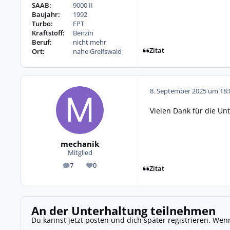
SAAB:
9000 II
Baujahr:
1992
Turbo:
FPT
Kraftstoff:
Benzin
Beruf:
nicht mehr
Zitat
Ort:
nahe Greifswald
8. September 2025 um 18:
Vielen Dank für die Un
mechanik
Mitglied
7
0
Beiträge
Reputation
Zitat
An der Unterhaltung teilnehmen
Du kannst jetzt posten und dich später registrieren. Wen