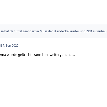
ose
hat den Titel geändert in
Muss der Stirndeckel runter und ZKD auszuba
13
7. Sep 2025
Thema wurde gelöscht, kann hier weitergehen……