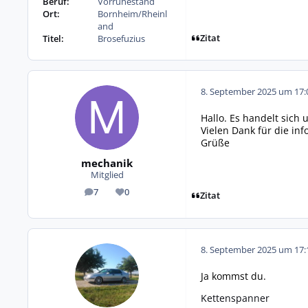
Beruf:
Vorruhestand
Ort:
Bornheim/Rheinl
and
Zitat
Titel:
Brosefuzius
8. September 2025 um 17:
Hallo. Es handelt sich 
Vielen Dank für die i
Grüße
mechanik
Mitglied
7
0
Beiträge
Reputation
Zitat
8. September 2025 um 17:
Ja kommst du.
Kettenspanner