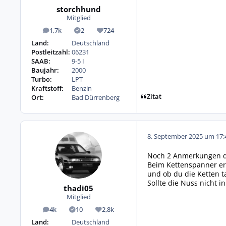
storchhund
Mitglied
1,7k
2
724
Beiträge
Lösungen
Reputation
Land:
Deutschland
Postleitzahl:
06231
SAAB:
9-5 I
Baujahr:
2000
Turbo:
LPT
Kraftstoff:
Benzin
Zitat
Ort:
Bad Dürrenberg
8. September 2025 um 17:
Noch 2 Anmerkungen d
Beim Kettenspanner ers
und ob du die Ketten t
Sollte die Nuss nicht 
thadi05
Mitglied
4k
10
2,8k
Beiträge
Lösungen
Reputation
Land:
Deutschland