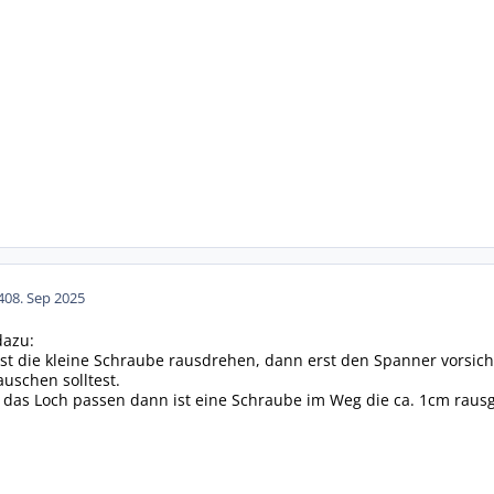
40
8. Sep 2025
azu:
t die kleine Schraube rausdrehen, dann erst den Spanner vorsichti
auschen solltest.
in das Loch passen dann ist eine Schraube im Weg die ca. 1cm rau