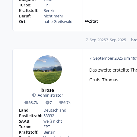
Turbo:
FPT
Kraftstoff:
Benzin
Beruf:
nicht mehr
Zitat
Ort:
nahe Greifswald
7. Sep 2025
7. Sep 2025
br
7. September 2025 um 19:
Das zweite erstellte 
Gruß, Thomas
brose
Administrator
53,7k
7
6,7k
Beiträge
Lösungen
Reputation
Land:
Deutschland
Postleitzahl:
53332
SAAB:
weiß nicht
Turbo:
FPT
Kraftstoff:
Benzin