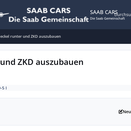
SAAB CARS
Durchs
Die Saab Gemeinschaft
deckel runter und ZKD auszubauen
r und ZKD auszubauen
-5 I
Neu