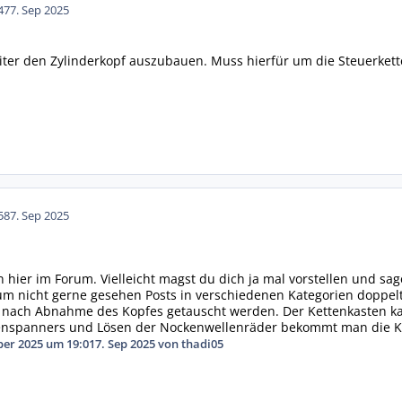
47
7. Sep 2025
iter den Zylinderkopf auszubauen. Muss hierfür um die Steuerket
58
7. Sep 2025
hier im Forum. Vielleicht magst du dich ja mal vorstellen und sage
rum nicht gerne gesehen Posts in verschiedenen Kategorien doppelt
 nach Abnahme des Kopfes getauscht werden. Der Kettenkasten kan
nspanners und Lösen der Nockenwellenräder bekommt man die Ke
ber 2025 um 19:01
7. Sep 2025
von thadi05