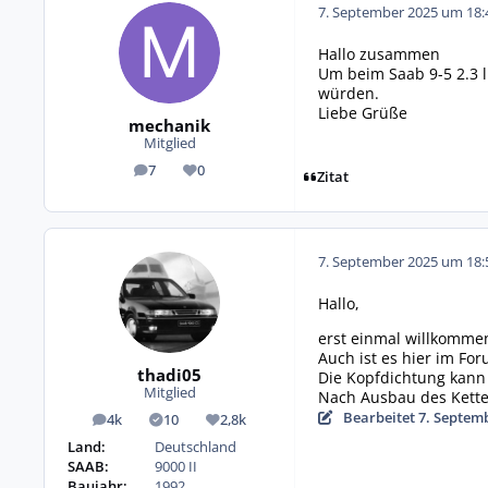
7. September 2025 um 18:
Hallo zusammen
Um beim Saab 9-5 2.3 l
würden.
Liebe Grüße
mechanik
Mitglied
7
0
Beiträge
Reputation
Zitat
7. September 2025 um 18:
Hallo,
erst einmal willkommen 
Auch ist es hier im Fo
thadi05
Die Kopfdichtung kann
Mitglied
Nach Ausbau des Kette
Bearbeitet
7. Septem
4k
10
2,8k
Beiträge
Lösungen
Reputation
Land:
Deutschland
SAAB:
9000 II
Baujahr:
1992