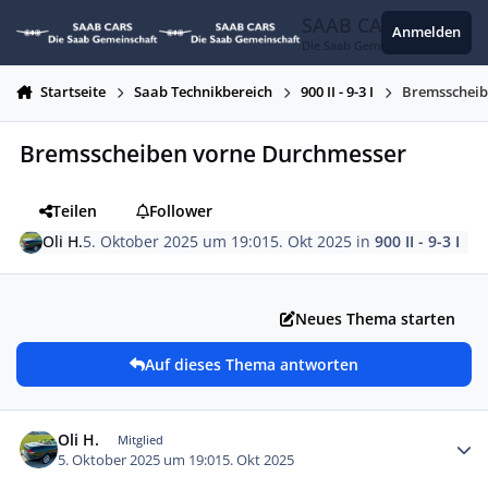
Zum Inhalt springen
SAAB CARS
Anmelden
Die Saab Gemeinschaft
Startseite
Saab Technikbereich
900 II - 9-3 I
Bremsscheib
Bremsscheiben vorne Durchmesser
Teilen
Follower
Oli H.
5. Oktober 2025 um 19:01
5. Okt 2025
in
900 II - 9-3 I
Neues Thema starten
Auf dieses Thema antworten
Autor-Statistiken
Oli H.
Mitglied
5. Oktober 2025 um 19:01
5. Okt 2025