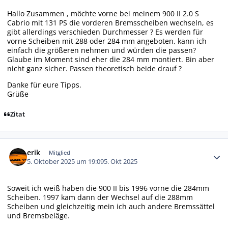
Hallo Zusammen , möchte vorne bei meinem 900 II 2.0 S
Cabrio mit 131 PS die vorderen Bremsscheiben wechseln, es
gibt allerdings verschieden Durchmesser ? Es werden für
vorne Scheiben mit 288 oder 284 mm angeboten, kann ich
einfach die größeren nehmen und würden die passen?
Glaube im Moment sind eher die 284 mm montiert. Bin aber
nicht ganz sicher. Passen theoretisch beide drauf ?
Danke für eure Tipps.
Grüße
Zitat
Autor-Statistiken
erik
Mitglied
5. Oktober 2025 um 19:09
5. Okt 2025
Soweit ich weiß haben die 900 II bis 1996 vorne die 284mm
Scheiben. 1997 kam dann der Wechsel auf die 288mm
Scheiben und gleichzeitig mein ich auch andere Bremssättel
und Bremsbeläge.