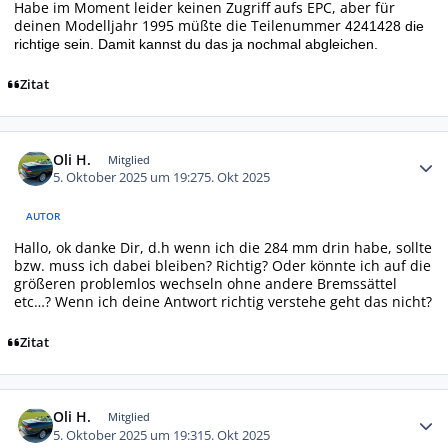
Habe im Moment leider keinen Zugriff aufs EPC, aber für
deinen Modelljahr 1995 müßte die Teilenummer
4241428 die
richtige sein. Damit kannst du das ja nochmal abgleichen.
Zitat
Autor-Statistiken
Oli H.
Mitglied
5. Oktober 2025 um 19:27
5. Okt 2025
AUTOR
Hallo, ok danke Dir, d.h wenn ich die 284 mm drin habe, sollte
bzw. muss ich dabei bleiben? Richtig? Oder könnte ich auf die
größeren problemlos wechseln ohne andere Bremssättel
etc…? Wenn ich deine Antwort richtig verstehe geht das nicht?
Zitat
Autor-Statistiken
Oli H.
Mitglied
5. Oktober 2025 um 19:31
5. Okt 2025