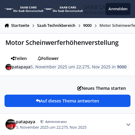
Zum Inhalt springen
SAAB CARS
Anmelden
Die Saab Gemeinschaft
Startseite
Saab Technikbereich
9000
Motor Scheinwerfe
Motor Scheinwerferhöhenverstellung
Teilen
Follower
patapaya
5. November 2025 um 22:27
5. Nov 2025
in
9000
Neues Thema starten
Auf dieses Thema antworten
Autor-Statistiken
patapaya
Administrator
5. November 2025 um 22:27
5. Nov 2025