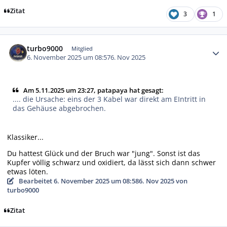
Zitat
3
1
Autor-Statistiken
turbo9000
Mitglied
6. November 2025 um 08:57
6. Nov 2025
Am 5.11.2025 um 23:27, patapaya hat gesagt:
.... die Ursache: eins der 3 Kabel war direkt am EIntritt in
das Gehäuse abgebrochen.
Klassiker...
Du hattest Glück und der Bruch war "jung". Sonst ist das
Kupfer völlig schwarz und oxidiert, da lässt sich dann schwer
etwas löten.
Bearbeitet
6. November 2025 um 08:58
6. Nov 2025
von
turbo9000
Zitat