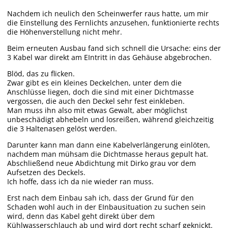
Nachdem ich neulich den Scheinwerfer raus hatte, um mir
die Einstellung des Fernlichts anzusehen, funktionierte rechts
die Höhenverstellung nicht mehr.
Beim erneuten Ausbau fand sich schnell die Ursache: eins der
3 Kabel war direkt am EIntritt in das Gehäuse abgebrochen.
Blöd, das zu flicken.
Zwar gibt es ein kleines Deckelchen, unter dem die
Anschlüsse liegen, doch die sind mit einer Dichtmasse
vergossen, die auch den Deckel sehr fest einkleben.
Man muss ihn also mit etwas Gewalt, aber möglichst
unbeschädigt abhebeln und losreißen, während gleichzeitig
die 3 Haltenasen gelöst werden.
Darunter kann man dann eine Kabelverlängerung einlöten,
nachdem man mühsam die Dichtmasse heraus gepult hat.
Abschließend neue Abdichtung mit Dirko grau vor dem
Aufsetzen des Deckels.
Ich hoffe, dass ich da nie wieder ran muss.
Erst nach dem Einbau sah ich, dass der Grund für den
Schaden wohl auch in der EInbausituation zu suchen sein
wird, denn das Kabel geht direkt über dem
Kühlwasserschlauch ab und wird dort recht scharf geknickt.