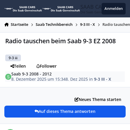
Zum Inhalt springen
SAAB CARS
Anmelden
Die Saab Gemeinschaft
Startseite
Saab Technikbereich
9-3 III - X
Radio tauschen
Radio tauschen beim Saab 9-3 EZ 2008
9-3 iii
Teilen
Follower
Saab 9-3 2008 - 2012
8. Dezember 2025 um 15:34
8. Dez 2025
in
9-3 III - X
Neues Thema starten
Auf dieses Thema antworten
Autor-Statistiken