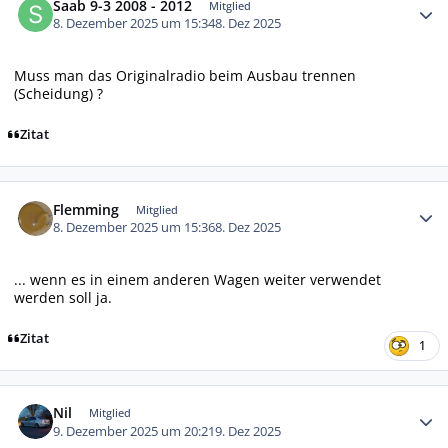
Saab 9-3 2008 - 2012
Mitglied
8. Dezember 2025 um 15:34
8. Dez 2025
Muss man das Originalradio beim Ausbau trennen
(Scheidung) ?
Zitat
Autor-Statistiken
Flemming
Mitglied
8. Dezember 2025 um 15:36
8. Dez 2025
... wenn es in einem anderen Wagen weiter verwendet
werden soll ja.
Zitat
1
Autor-Statistiken
Nil
Mitglied
9. Dezember 2025 um 20:21
9. Dez 2025