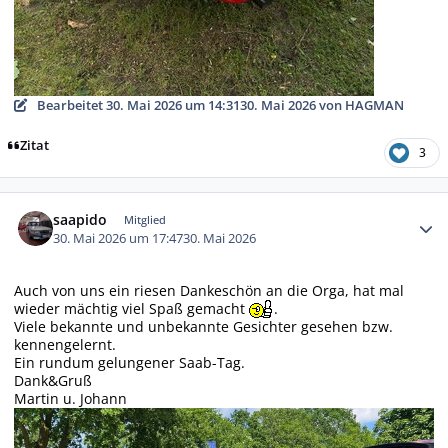
Bearbeitet
30. Mai 2026 um 14:31
30. Mai 2026
von HAGMAN
Zitat
3
Autor-Statistiken
saapido
Mitglied
30. Mai 2026 um 17:47
30. Mai 2026
Auch von uns ein riesen Dankeschön an die Orga, hat mal
wieder mächtig viel Spaß gemacht
.
Viele bekannte und unbekannte Gesichter gesehen bzw.
kennengelernt.
Ein rundum gelungener Saab-Tag.
Dank&Gruß
Martin u. Johann