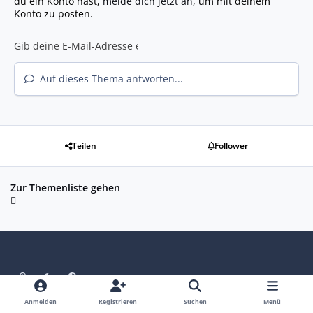
du ein Konto hast,
melde dich jetzt an
, um mit deinem
Konto zu posten.
Auf dieses Thema antworten...
Teilen
Follower
Zur Themenliste gehen
Heller Modus
Dunkler Modus
Systemeinstellung
Design
Datenschutz
Kontakt
Cookies
Impressum
Anmelden
Registrieren
Suchen
Menü