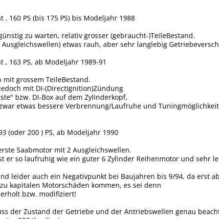
 , 160 PS (bis 175 PS) bis Modeljahr 1988
ünstig zu warten, relativ grosser (gebraucht-)TeileBestand.
Ausgleichswellen) etwas rauh, aber sehr langlebig Getriebeversc
t , 163 PS, ab Modeljahr 1989-91
n mit grossem TeileBestand.
jedoch mit DI-(DirectIgnition)Zündung
iste" bzw. DI-Box auf dem Zylinderkopf,
zwar etwas bessere Verbrennung/Laufruhe und Tuningmöglichkeit (
93 (oder 200 ) PS, ab Modeljahr 1990
erste Saabmotor mit 2 Ausgleichswellen.
st er so laufruhig wie ein guter 6 Zylinder Reihenmotor und seh
ind leider auch ein Negativpunkt bei Baujahren bis 9/94, da erst
 zu kapitalen Motorschäden kommen, es sei denn
rholt bzw. modifiziert!
uss der Zustand der Getriebe und der Antriebswellen genau beachte