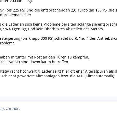
nter 200 tkm liegt.
94 (bis 225 PS) und die entsprechenden 2,0 Turbo (ab 150 PS ,die
unproblematischer
ass die Lader an sich keine Probleme bereiten solange sie entspre
0, 5W40 genügt) und kein überhitztes Abstellen des Motors.
gssteigerung (bis knapp 300 PS) schadet i.d.R. "nur" den Antrie
Probleme
haben mitunter mit Rost an den Türen zu kämpfen,
000 CS/CSE) sind davon kaum betroffen.
ltativ recht hochwertig, Leder zeigt hier oft eher Altersspuren als
, schlecht gewartete Klimaanlagen bzw. die ACC (Klimaautomatik)
3
27. Okt 2003