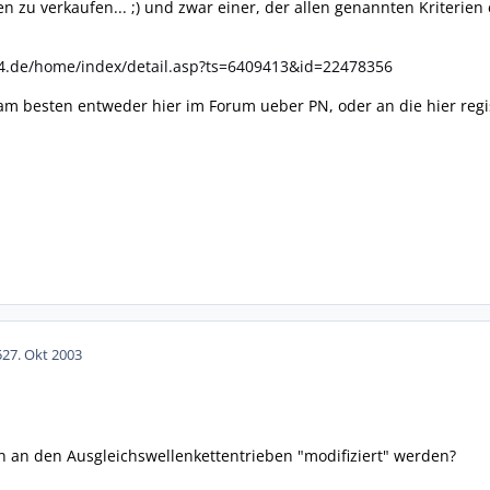
zu verkaufen... ;) und zwar einer, der allen genannten Kriterien ents
4.de/home/index/detail.asp?ts=6409413&id=22478356
m besten entweder hier im Forum ueber PN, oder an die hier regis
5
27. Okt 2003
 an den Ausgleichswellenkettentrieben "modifiziert" werden?