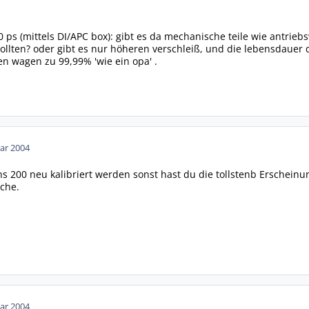
0 ps (mittels DI/APC box): gibt es da mechanische teile wie antrie
llten? oder gibt es nur höheren verschleiß, und die lebensdauer de
en wagen zu 99,99% 'wie ein opa' .
ar 2004
ens 200 neu kalibriert werden sonst hast du die tollstenb Erschein
sche.
ar 2004