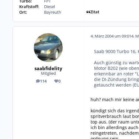
Turbo:
FPT
Kraftstoff:
Diesel
Zitat
Ort:
Bayreuth
4. März 2004 um 09:01
4. M
Saab 9000 Turbo 16, 
Auch günstig zu wart
saabfidelity
Motor B202 (wie oben
erkennbar an roter "L
Mitglied
die DI-Zündung bring
114
0
Beiträge
Reputation
getauscht werden (EU
huh? mach mir keine an
kündigt sich das irgend
spritverbrauch laut b
top aus. (der raum unt
ich bin allerdings auc
reingetreten, nachdem 
ordnung sein...