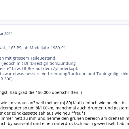
ar 2004
Kat , 163 PS, ab Modeljahr 1989-91
en mit grossem TeileBestand.
) jedoch mit DI-(DirectIgnition)Zündung
eiste" bzw. DI-Box auf dem Zylinderkopf,
t zwar etwas bessere Verbrennung/Laufruhe und Tuningmöglichkeit
R 300)
gst, hab grad die 150.000 überschritten ;)
wie im voraus an? weil meiner (bj 89) läuft einfach wie ne eins bis
ordcomputer so um 8l/100km, manchmal auch drunter. und gestern
er der zündkassette sah aus wie neu *freu*)
h immer nett zu ihm und nehme den grünen bereich am drehzahlmess
ich bypassventil und einen unterdruckschlauch gewechselt hab, abe