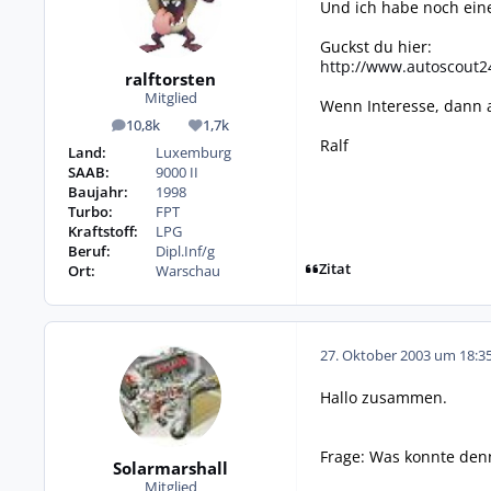
Und ich habe noch einen 
Guckst du hier:
http://www.autoscout2
ralftorsten
Mitglied
Wenn Interesse, dann a
10,8k
1,7k
Beiträge
Reputation
Ralf
Land:
Luxemburg
SAAB:
9000 II
Baujahr:
1998
Turbo:
FPT
Kraftstoff:
LPG
Beruf:
Dipl.Inf/g
Zitat
Ort:
Warschau
27. Oktober 2003 um 18:3
Hallo zusammen.
Frage: Was konnte denn
Solarmarshall
Mitglied