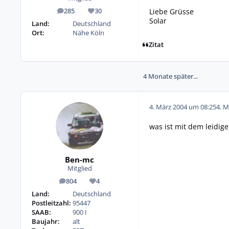
Liebe Grüsse
285
30
Beiträge
Reputation
Solar
Land:
Deutschland
Ort:
Nähe Köln
Zitat
4 Monate später...
4. März 2004 um 08:25
4. M
was ist mit dem leidig
Ben-mc
Mitglied
804
4
Beiträge
Reputation
Land:
Deutschland
Postleitzahl:
95447
SAAB:
900 I
Baujahr:
alt