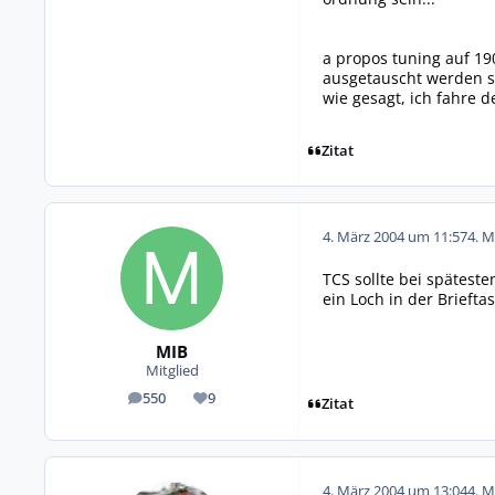
a propos tuning auf 19
ausgetauscht werden so
wie gesagt, ich fahre d
Zitat
4. März 2004 um 11:57
4. M
TCS sollte bei spätest
ein Loch in der Briefta
MIB
Mitglied
550
9
Beiträge
Reputation
Zitat
4. März 2004 um 13:04
4. M