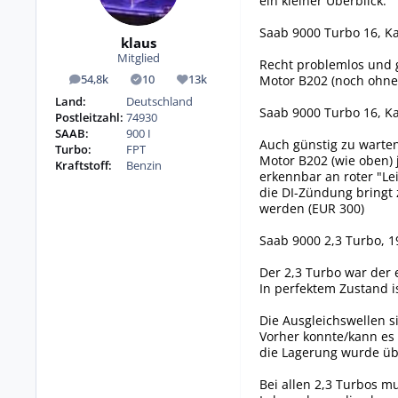
ein kleiner Überblick:
Saab 9000 Turbo 16, Kat
klaus
Mitglied
Recht problemlos und g
Motor B202 (noch ohne 
54,8k
10
13k
Beiträge
Lösungen
Reputation
Land:
Deutschland
Saab 9000 Turbo 16, Ka
Postleitzahl:
74930
SAAB:
900 I
Auch günstig zu warte
Turbo:
FPT
Motor B202 (wie oben) 
Kraftstoff:
Benzin
erkennbar an roter "Le
die DI-Zündung bringt 
werden (EUR 300)
Saab 9000 2,3 Turbo, 1
Der 2,3 Turbo war der 
In perfektem Zustand i
Die Ausgleichswellen s
Vorher konnte/kann es
die Lagerung wurde übe
Bei allen 2,3 Turbos m