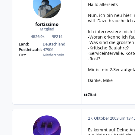
Hallo allerseits
Nun, ich bin neu hier,
will. Dazu brauche ich
fortissimo
Mitglied
Ich interressiere mich 
-Woran erkenne ich fau
26,9k
214
Beiträge
Reputation
-Was sind die grössten
Land:
Deutschland
-Kritische Baujahre?
Postleitzahl:
47906
-Serviceintervalle, Kos
Ort:
Niederrhein
-Rost?
Mir ist ein 2.3er aufge
Danke, Mike
Zitat
27. Oktober 2003 um 13:4
Es kommt auf Deine Ans