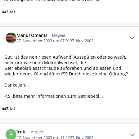
Zitat
Autor-Statistiken
ManuTOmanU
Mitglied
27. November 2003 um 07:01
27. Nov 2003
Gut, ist das nen riesen Aufwand (Ausspülen oder so was?),
oder nur wie beim Motorölwechsel, die
Getriebeölablassschraube aufdrehen und ablassen und
wieder neues Öl nachfüllen??? Durch diese kleine Öffnung?
Danke Jan...
P.S. bitte mehr informationen zum Getriebeöl...
Zitat
Autor-Statistiken
frnk
Mitglied
27. November 2003 um 11:22
27. Nov 2003