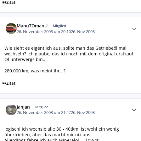
Zitat
Autor-Statistiken
ManuTOmanU
Mitglied
26. November 2003 um 20:10
26. Nov 2003
Wie sieht es eigentlich aus, sollte man das Getriebeöl mal
wechseln? Ich glaube, das ich noch mit dem original erstkauf
Öl unterwergs bin...
280.000 km, was meint ihr...?
Zitat
Autor-Statistiken
JanJan
Mitglied
26. November 2003 um 21:47
26. Nov 2003
logisch! Ich wechsle alle 30 - 40tkm. Ist wohl ein wenig
übertrieben, aber das macht mir nix aus.
Allerdings fahre ich auch Mineralöl.....10W40.