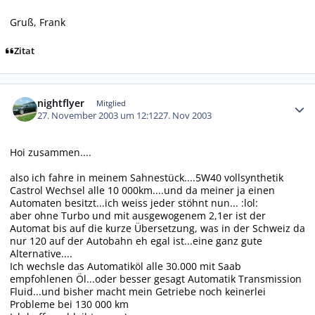
Gruß, Frank
Zitat
Autor-Statistiken
nightflyer
Mitglied
27. November 2003 um 12:12
27. Nov 2003
Hoi zusammen....
also ich fahre in meinem Sahnestück....5W40 vollsynthetik
Castrol Wechsel alle 10 000km....und da meiner ja einen
Automaten besitzt...ich weiss jeder stöhnt nun... :lol:
aber ohne Turbo und mit ausgewogenem 2,1er ist der
Automat bis auf die kurze Übersetzung, was in der Schweiz da
nur 120 auf der Autobahn eh egal ist...eine ganz gute
Alternative....
Ich wechsle das Automatiköl alle 30.000 mit Saab
empfohlenen Öl...oder besser gesagt Automatik Transmission
Fluid...und bisher macht mein Getriebe noch keinerlei
Probleme bei 130 000 km