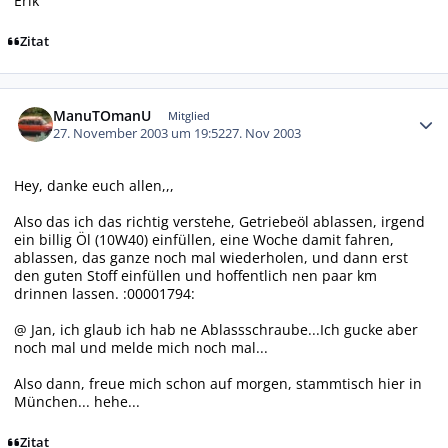
Erik
Zitat
Autor-Statistiken
ManuTOmanU
Mitglied
27. November 2003 um 19:52
27. Nov 2003
Hey, danke euch allen,,,
Also das ich das richtig verstehe, Getriebeöl ablassen, irgend
ein billig Öl (10W40) einfüllen, eine Woche damit fahren,
ablassen, das ganze noch mal wiederholen, und dann erst
den guten Stoff einfüllen und hoffentlich nen paar km
drinnen lassen. :00001794:
@ Jan, ich glaub ich hab ne Ablassschraube...Ich gucke aber
noch mal und melde mich noch mal...
Also dann, freue mich schon auf morgen, stammtisch hier in
München... hehe...
Zitat