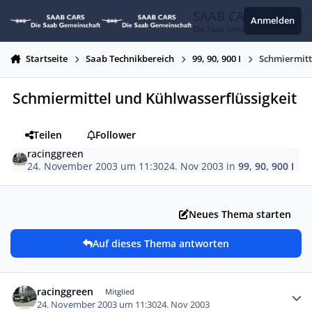
Zum Inhalt springen
SAAB CARS
Anmelden
Die Saab Gemeinschaft
Startseite
Saab Technikbereich
99, 90, 900 I
Schmiermitt
Schmiermittel und Kühlwasserflüssigkeit
Teilen
Follower
racinggreen
24. November 2003 um 11:30
24. Nov 2003
in
99, 90, 900 I
Neues Thema starten
Auf dieses Thema antworten
Autor-Statistiken
racinggreen
Mitglied
24. November 2003 um 11:30
24. Nov 2003