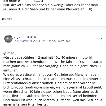
Ich hoffe es bleibt so.... :)
Nur kleckern tuts halt eben ein wenig...aber das kennt man
ja...mein 3. alter Saab und keiner ohne Kleckereien.... 8)
Zitat
Autor-Statistiken
JanJan
Mitglied
27. November 2003 um 13:46
27. Nov 2003
@ manu.
würde das spühlen 1-2 mal mit 10w 40 mineral-motoröl
machen und zwischendurch ne Woche fahren. Davon braucht
man glaub ca 3,5 liter pro Vorgang. Dann dein eigentliches Öl
einfüllen.
Wie du es wechselst hängt vom Getriebe ab. Manche haben
eine Ablassschraube, bei den anderen musst du den hinteren
Differentialdeckel abschrauben. Und am besten vorher ne
Dichtung von Saab organisieren, weil die gen mal kaputt geht,
wenn die schon 10 Jahre dazwischen klebt. Dann aber auch
den Filetr mit säubern, der sich hinten am Deckel befindet!
Und daher ist wohl auch Motoröl gut/serie, weil das Getribe ja
einen internen Filter besitzt.