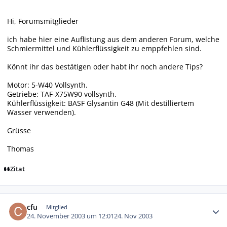
Hi, Forumsmitglieder
ich habe hier eine Auflistung aus dem anderen Forum, welche
Schmiermittel und Kühlerflüssigkeit zu emppfehlen sind.
Könnt ihr das bestätigen oder habt ihr noch andere Tips?
Motor: 5-W40 Vollsynth.
Getriebe: TAF-X75W90 vollsynth.
Kühlerflüssigkeit: BASF Glysantin G48 (Mit destilliertem
Wasser verwenden).
Grüsse
Thomas
Zitat
Autor-Statistiken
cfu
Mitglied
24. November 2003 um 12:01
24. Nov 2003