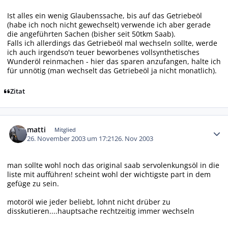
Ist alles ein wenig Glaubenssache, bis auf das Getriebeöl
(habe ich noch nicht gewechselt) verwende ich aber gerade
die angeführten Sachen (bisher seit 50tkm Saab).
Falls ich allerdings das Getriebeöl mal wechseln sollte, werde
ich auch irgendso'n teuer beworbenes vollsynthetisches
Wunderöl reinmachen - hier das sparen anzufangen, halte ich
für unnötig (man wechselt das Getriebeöl ja nicht monatlich).
Zitat
Autor-Statistiken
matti
Mitglied
26. November 2003 um 17:21
26. Nov 2003
man sollte wohl noch das original saab servolenkungsöl in die
liste mit aufführen! scheint wohl der wichtigste part in dem
gefüge zu sein.
motoröl wie jeder beliebt, lohnt nicht drüber zu
disskutieren....hauptsache rechtzeitig immer wechseln