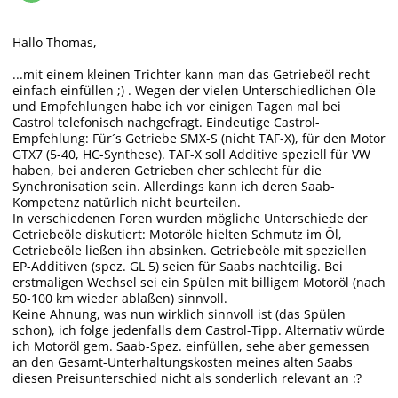
Hallo Thomas,
...mit einem kleinen Trichter kann man das Getriebeöl recht
einfach einfüllen ;) . Wegen der vielen Unterschiedlichen Öle
und Empfehlungen habe ich vor einigen Tagen mal bei
Castrol telefonisch nachgefragt. Eindeutige Castrol-
Empfehlung: Für´s Getriebe SMX-S (nicht TAF-X), für den Motor
GTX7 (5-40, HC-Synthese). TAF-X soll Additive speziell für VW
haben, bei anderen Getrieben eher schlecht für die
Synchronisation sein. Allerdings kann ich deren Saab-
Kompetenz natürlich nicht beurteilen.
In verschiedenen Foren wurden mögliche Unterschiede der
Getriebeöle diskutiert: Motoröle hielten Schmutz im Öl,
Getriebeöle ließen ihn absinken. Getriebeöle mit speziellen
EP-Additiven (spez. GL 5) seien für Saabs nachteilig. Bei
erstmaligen Wechsel sei ein Spülen mit billigem Motoröl (nach
50-100 km wieder ablaßen) sinnvoll.
Keine Ahnung, was nun wirklich sinnvoll ist (das Spülen
schon), ich folge jedenfalls dem Castrol-Tipp. Alternativ würde
ich Motoröl gem. Saab-Spez. einfüllen, sehe aber gemessen
an den Gesamt-Unterhaltungskosten meines alten Saabs
diesen Preisunterschied nicht als sonderlich relevant an :?