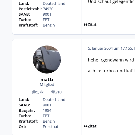
Und schaut gelegentli
Land:
Deutschland
Postleitzahl:
74930
SAAB:
900 I
Turbo:
FPT
Zitat
Kraftstoff:
Benzin
5. Januar 2004 um 17:15
5. 
hehe irgendwann wird j
ach ja: turbos und kat´
matti
Mitglied
5,7k
210
Beiträge
Reputation
Land:
Deutschland
SAAB:
900 I
Baujahr:
1984
Turbo:
FPT
Kraftstoff:
Benzin
Zitat
Ort:
Freistaat