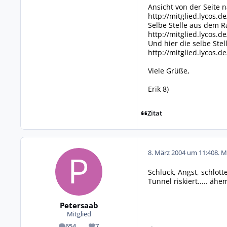
Ansicht von der Seite 
http://mitglied.lycos.d
Selbe Stelle aus dem 
http://mitglied.lycos.d
Und hier die selbe St
http://mitglied.lycos.d
Viele Grüße,
Erik 8)
Zitat
8. März 2004 um 11:40
8. M
Schluck, Angst, schlot
Tunnel riskiert..... äh
Petersaab
Mitglied
654
7