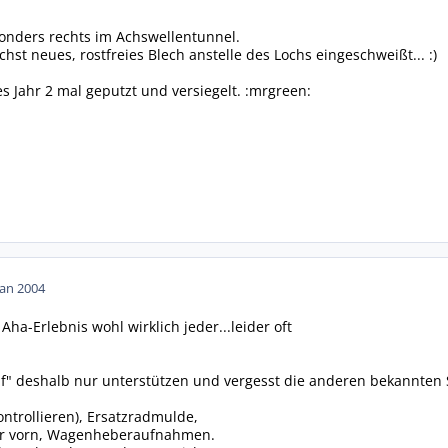
sonders rechts im Achswellentunnel.
st neues, rostfreies Blech anstelle des Lochs eingeschweißt... :)
s Jahr 2 mal geputzt und versiegelt. :mrgreen:
Jan 2004
ha-Erlebnis wohl wirklich jeder...leider oft
f" deshalb nur unterstützen und vergesst die anderen bekannten S
ntrollieren), Ersatzradmulde,
er vorn, Wagenheberaufnahmen.