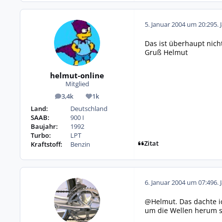
5. Januar 2004 um 20:29
5. 
Das ist überhaupt nicht
Gruß Helmut
helmut-online
Mitglied
3,4k
1k
Beiträge
Reputation
Land:
Deutschland
SAAB:
900 I
Baujahr:
1992
Turbo:
LPT
Zitat
Kraftstoff:
Benzin
6. Januar 2004 um 07:49
6. 
@Helmut. Das dachte ic
um die Wellen herum s