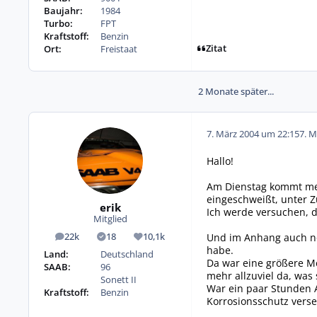
Baujahr:
1984
Turbo:
FPT
Kraftstoff:
Benzin
Zitat
Ort:
Freistaat
2 Monate später...
7. März 2004 um 22:15
7. M
Hallo!
Am Dienstag kommt mei
eingeschweißt, unter Z
erik
Ich werde versuchen, d
Mitglied
Und im Anhang auch noc
22k
18
10,1k
Beiträge
Lösungen
Reputation
habe.
Land:
Deutschland
Da war eine größere Me
SAAB:
96
mehr allzuviel da, was
Sonett II
War ein paar Stunden A
Kraftstoff:
Benzin
Korrosionsschutz verse