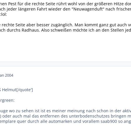
nen Pest für die rechte Seite rührt wohl von der größeren Hitze 
nach jeder längeren Fahrt wieder den "Neuwagenduft" nach frische
lol:
ie rechte Seite aber besser zugänglich. Man kommt ganz gut auch vo
uch durchs Radhaus. Also schweißen möchte ich an den Stellen jede
Jan 2004
uß Helmut[/quote']
mrgreen:
auge wo zu sehen ist ist es meiner meinung nach schon in der akt
etc) oder auch mal das entfernen des unterbodenschutzes bringen m
xemplare quer durch alle automarken und vorallem saab900 so angu