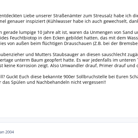
entdeckten Liebe unserer Straßenämter zum Streusalz habe ich die
el genauer inspiziert (Kühlwasser habe ich auch gewechselt, danke 
gerade lumpige 10 Jahre alt ist, waren da Unmengen von Sand 
lides Feuchtbiotop in den Ecken gebildet hatten, das mit dem Was
es von außen beim flüchtigen Drauschauen (Z.B. bei der Bremsbela
aubenzieher und Mutters Staubsauger an diesen sauschlecht zugän
ertage unterm Baum geopfert hatte. Es war jedenfalls im unteren Te
t keine Korrosion zeigt. Also Umwandler drauf, Primer drauf und
ll? Guckt Euch diese bekannte 900er Sollbruchstelle bei Euren S
hr das Spülen und Nachbehandeln nicht vergessen!!
Jan 2004