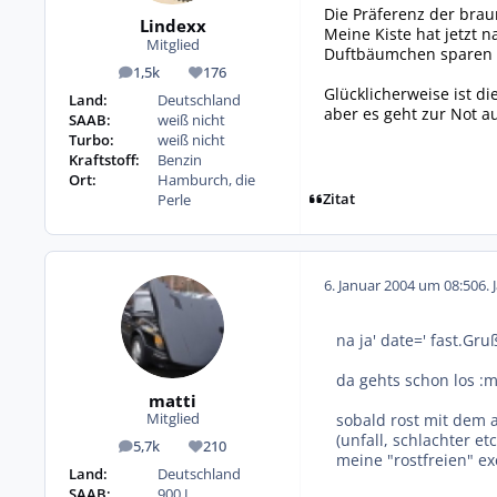
Die Präferenz der brau
Lindexx
Meine Kiste hat jetzt 
Mitglied
Duftbäumchen sparen :
1,5k
176
Beiträge
Reputation
Glücklicherweise ist d
Land:
Deutschland
aber es geht zur Not a
SAAB:
weiß nicht
Turbo:
weiß nicht
Kraftstoff:
Benzin
Ort:
Hamburch, die
Zitat
Perle
6. Januar 2004 um 08:50
6. 
na ja' date=' fast.Gr
da gehts schon los :
matti
sobald rost mit dem 
Mitglied
(unfall, schlachter 
5,7k
210
Beiträge
Reputation
meine "rostfreien" e
Land:
Deutschland
SAAB:
900 I