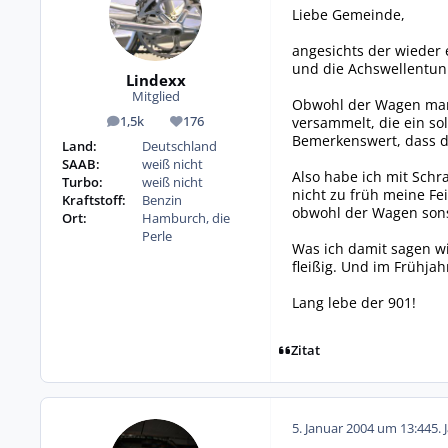
Liebe Gemeinde,
angesichts der wieder 
und die Achswellentunn
Lindexx
Mitglied
Obwohl der Wagen man 
versammelt, die ein so
1,5k
176
Beiträge
Reputation
Bemerkenswert, dass di
Land:
Deutschland
SAAB:
weiß nicht
Also habe ich mit Schr
Turbo:
weiß nicht
nicht zu früh meine Fei
Kraftstoff:
Benzin
obwohl der Wagen sons
Ort:
Hamburch, die
Perle
Was ich damit sagen wi
fleißig. Und im Frühja
Lang lebe der 901!
Zitat
5. Januar 2004 um 13:44
5. 