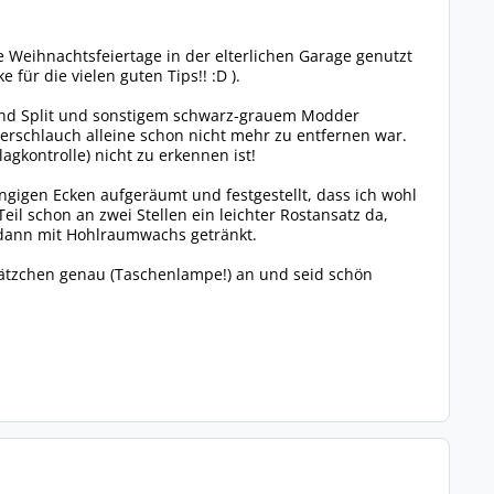
 Weihnachtsfeiertage in der elterlichen Garage genutzt
für die vielen guten Tips!! :D ).
und Split und sonstigem schwarz-grauem Modder
serschlauch alleine schon nicht mehr zu entfernen war.
gkontrolle) nicht zu erkennen ist!
gigen Ecken aufgeräumt und festgestellt, dass ich wohl
il schon an zwei Stellen ein leichter Rostansatz da,
 dann mit Hohlraumwachs getränkt.
chätzchen genau (Taschenlampe!) an und seid schön