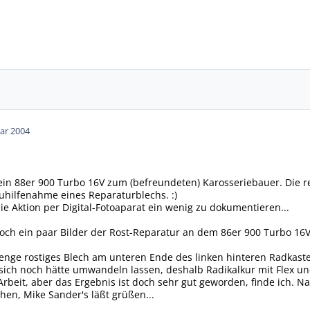
ar 2004
n 88er 900 Turbo 16V zum (befreundeten) Karosseriebauer. Die 
uhilfenahme eines Reparaturblechs. :)
ie Aktion per Digital-Fotoaparat ein wenig zu dokumentieren...
h ein paar Bilder der Rost-Reparatur an dem 86er 900 Turbo 16V 
nge rostiges Blech am unteren Ende des linken hinteren Radkaste
 sich noch hätte umwandeln lassen, deshalb Radikalkur mit Flex 
rbeit, aber das Ergebnis ist doch sehr gut geworden, finde ich. N
hen, Mike Sander's läßt grüßen...