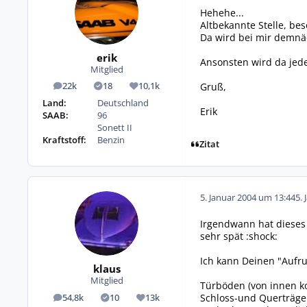
Hehehe...
Altbekannte Stelle, be
Da wird bei mir demnäch
erik
Ansonsten wird da jede
Mitglied
Gruß,
22k
18
10,1k
Beiträge
Lösungen
Reputation
Land:
Deutschland
Erik
SAAB:
96
Sonett II
Kraftstoff:
Benzin
Zitat
5. Januar 2004 um 13:44
5. 
Irgendwann hat dieses A
sehr spät :shock:
Ich kann Deinen "Aufru
klaus
Mitglied
Türböden (von innen ko
Schloss-und Querträg
54,8k
10
13k
Beiträge
Lösungen
Reputation