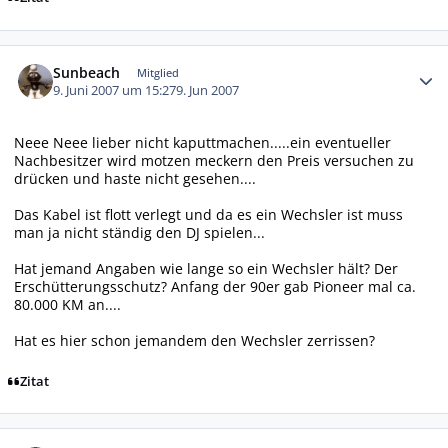
Autor-Statistiken
Sunbeach
Mitglied
9. Juni 2007 um 15:27
9. Jun 2007
Neee Neee lieber nicht kaputtmachen.....ein eventueller
Nachbesitzer wird motzen meckern den Preis versuchen zu
drücken und haste nicht gesehen....
Das Kabel ist flott verlegt und da es ein Wechsler ist muss
man ja nicht ständig den DJ spielen...
Hat jemand Angaben wie lange so ein Wechsler hält? Der
Erschütterungsschutz? Anfang der 90er gab Pioneer mal ca.
80.000 KM an....
Hat es hier schon jemandem den Wechsler zerrissen?
Zitat
Autor-Statistiken