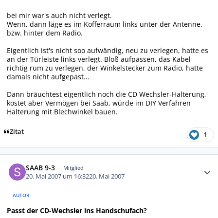
bei mir war's auch nicht verlegt.
Wenn, dann läge es im Kofferraum links unter der Antenne,
bzw. hinter dem Radio.
Eigentlich ist's nicht soo aufwändig, neu zu verlegen, hatte es
an der Türleiste links verlegt. Bloß aufpassen, das Kabel
richtig rum zu verlegen, der Winkelstecker zum Radio, hatte
damals nicht aufgepast...
Dann bräuchtest eigentlich noch die CD Wechsler-Halterung,
kostet aber Vermögen bei Saab, würde im DIY Verfahren
Halterung mit Blechwinkel bauen.
Zitat
1
Autor-Statistiken
SAAB 9-3
Mitglied
20. Mai 2007 um 16:32
20. Mai 2007
AUTOR
Passt der CD-Wechsler ins Handschufach?