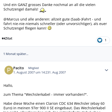
Und ein GANZ grosses Danke nochmal an all die vielen
Schutzengel damals!
@Marcus und alle anderen: allzeit gute (Saab-)Fahrt - und
fahrt nie-nie-niemals schneller (oder unvorsichtiger), als euer
Schutzengel fliegen kann!
Zitat
1
1 Monat später...
Autor-Statistiken
Pacito
Mitglied
1. August 2007 um 14:23
1. Aug 2007
Hallo,
zum Thema "Wechslerkabel - immer vorhanden?".
Habe diese Woche einen Clarion CDC 634 Wechsler (ebay 60
Euro) in meinen 97er 900 II SE eingebaut. Das Wechslerkabel