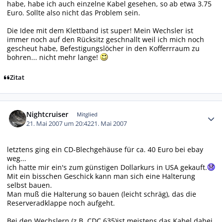
habe, habe ich auch einzelne Kabel gesehen, so ab etwa 3.75
Euro. Sollte also nicht das Problem sein.
Die Idee mit dem Klettband ist super! Mein Wechsler ist
immer noch auf den Rücksitz geschnallt weil ich mich noch
gescheut habe, Befestigungslöcher in den Kofferrraum zu
bohren... nicht mehr lange!
Zitat
Autor-Statistiken
Nightcruiser
Mitglied
21. Mai 2007 um 20:42
21. Mai 2007
letztens ging ein CD-Blechgehäuse für ca. 40 Euro bei ebay
weg...
ich hatte mir ein's zum günstigen Dollarkurs in USA gekauft.
Mit ein bisschen Geschick kann man sich eine Halterung
selbst bauen.
Man muß die Halterung so bauen (leicht schräg), das die
Reserveradklappe noch aufgeht.
Bei den Wechslern (z.B. CDC 635)ist meistens das Kabel dabei