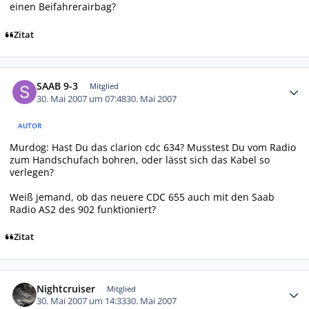
einen Beifahrerairbag?
Zitat
Autor-Statistiken
SAAB 9-3
Mitglied
30. Mai 2007 um 07:48
30. Mai 2007
AUTOR
Murdog: Hast Du das clarion cdc 634? Musstest Du vom Radio
zum Handschufach bohren, oder lässt sich das Kabel so
verlegen?
Weiß jemand, ob das neuere CDC 655 auch mit den Saab
Radio AS2 des 902 funktioniert?
Zitat
Autor-Statistiken
Nightcruiser
Mitglied
30. Mai 2007 um 14:33
30. Mai 2007