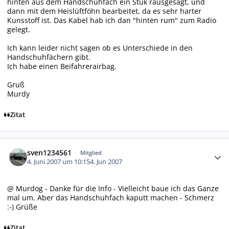
hinten aus dem Handschuhfach ein Stük rausgesägt, und
dann mit dem Heislüftföhn bearbeitet, da es sehr harter
Kunsstoff ist. Das Kabel hab ich dan "hinten rum" zum Radio
gelegt.
Ich kann leider nicht sagen ob es Unterschiede in den
Handschuhfächern gibt.
Ich habe einen Beifahrerairbag.
Gruß
Murdy
Zitat
Autor-Statistiken
sven1234561
Mitglied
4. Juni 2007 um 10:15
4. Jun 2007
@ Murdog - Danke für die Info - Vielleicht baue ich das Ganze
mal um. Aber das Handschuhfach kaputt machen - Schmerz
:-) Grüße
Zitat