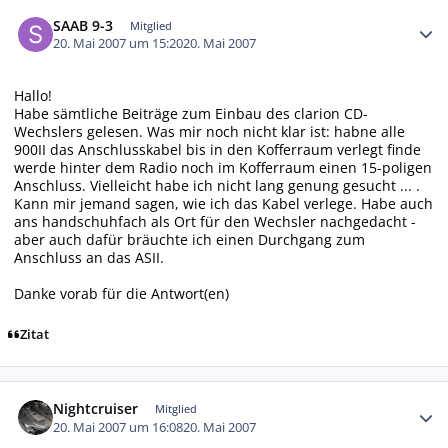
Autor-Statistiken
SAAB 9-3
Mitglied
20. Mai 2007 um 15:20
20. Mai 2007
Hallo!
Habe sämtliche Beiträge zum Einbau des clarion CD-
Wechslers gelesen. Was mir noch nicht klar ist: habne alle
900II das Anschlusskabel bis in den Kofferraum verlegt finde
werde hinter dem Radio noch im Kofferraum einen 15-poligen
Anschluss. Vielleicht habe ich nicht lang genung gesucht ... .
Kann mir jemand sagen, wie ich das Kabel verlege. Habe auch
ans handschuhfach als Ort für den Wechsler nachgedacht -
aber auch dafür bräuchte ich einen Durchgang zum
Anschluss an das ASII.
Danke vorab für die Antwort(en)
Zitat
Autor-Statistiken
Nightcruiser
Mitglied
20. Mai 2007 um 16:08
20. Mai 2007