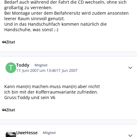
Bedarf auch während der Fahrt die CD wechseln, ohne sich
großartig zu verrenken.
Bei Montage unter dem Beifahrersitz wird zudem ansonsten
leerer Raum sinnvoll genutzt.
Und in das Handschuhfach kommen natürlich die
Handschuhe, was sonst ;-)
Zitat
Autor-Statistiken
Toddy
Mitglied
17. Juni 2007 um 13:46
17. Jun 2007
Kann man(n) machen-muss man(n) aber nicht!
Ich bin mit der Kofferraumvariante zufrieden.
Gruss:Toddy und sein V6
Zitat
Autor-Statistiken
UweHesse
Mitglied