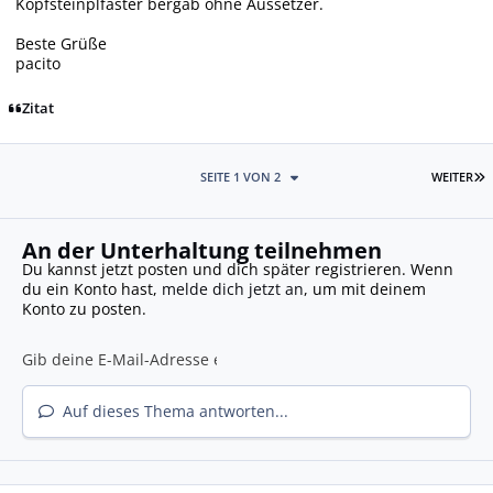
Kopfsteinplfaster bergab ohne Aussetzer.
Beste Grüße
pacito
Zitat
L
SEITE 1 VON 2
WEITER
An der Unterhaltung teilnehmen
Du kannst jetzt posten und dich später registrieren. Wenn
du ein Konto hast,
melde dich jetzt an
, um mit deinem
Konto zu posten.
Auf dieses Thema antworten...