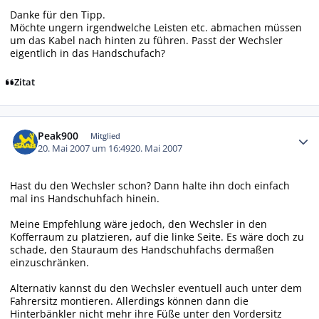
Danke für den Tipp.
Möchte ungern irgendwelche Leisten etc. abmachen müssen
um das Kabel nach hinten zu führen. Passt der Wechsler
eigentlich in das Handschufach?
Zitat
Autor-Statistiken
Peak900
Mitglied
20. Mai 2007 um 16:49
20. Mai 2007
Hast du den Wechsler schon? Dann halte ihn doch einfach
mal ins Handschuhfach hinein.
Meine Empfehlung wäre jedoch, den Wechsler in den
Kofferraum zu platzieren, auf die linke Seite. Es wäre doch zu
schade, den Stauraum des Handschuhfachs dermaßen
einzuschränken.
Alternativ kannst du den Wechsler eventuell auch unter dem
Fahrersitz montieren. Allerdings können dann die
Hinterbänkler nicht mehr ihre Füße unter den Vordersitz