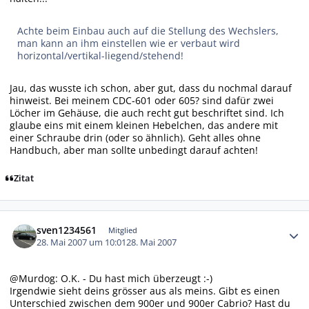
Achte beim Einbau auch auf die Stellung des Wechslers,
man kann an ihm einstellen wie er verbaut wird
horizontal/vertikal-liegend/stehend!
Jau, das wusste ich schon, aber gut, dass du nochmal darauf
hinweist. Bei meinem CDC-601 oder 605? sind dafür zwei
Löcher im Gehäuse, die auch recht gut beschriftet sind. Ich
glaube eins mit einem kleinen Hebelchen, das andere mit
einer Schraube drin (oder so ähnlich). Geht alles ohne
Handbuch, aber man sollte unbedingt darauf achten!
Zitat
Autor-Statistiken
sven1234561
Mitglied
28. Mai 2007 um 10:01
28. Mai 2007
@Murdog: O.K. - Du hast mich überzeugt :-)
Irgendwie sieht deins grösser aus als meins. Gibt es einen
Unterschied zwischen dem 900er und 900er Cabrio? Hast du