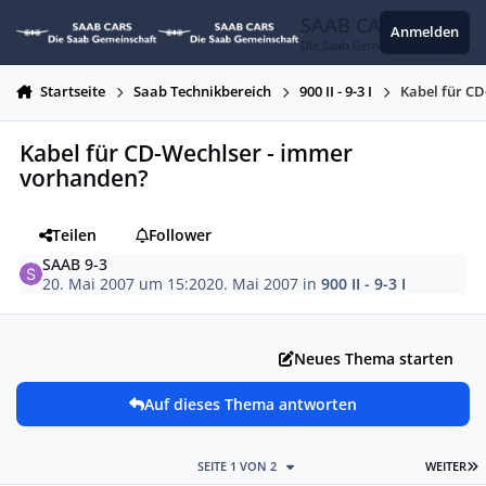
Zum Inhalt springen
SAAB CARS
Anmelden
Die Saab Gemeinschaft
Startseite
Saab Technikbereich
900 II - 9-3 I
Kabel für C
Kabel für CD-Wechlser - immer
vorhanden?
Teilen
Follower
SAAB 9-3
20. Mai 2007 um 15:20
20. Mai 2007
in
900 II - 9-3 I
Neues Thema starten
Auf dieses Thema antworten
L
SEITE 1 VON 2
WEITER