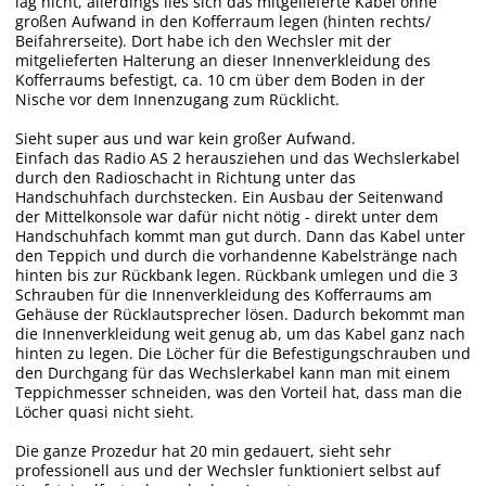
lag nicht, allerdings lies sich das mitgelieferte Kabel ohne
großen Aufwand in den Kofferraum legen (hinten rechts/
Beifahrerseite). Dort habe ich den Wechsler mit der
mitgelieferten Halterung an dieser Innenverkleidung des
Kofferraums befestigt, ca. 10 cm über dem Boden in der
Nische vor dem Innenzugang zum Rücklicht.
Sieht super aus und war kein großer Aufwand.
Einfach das Radio AS 2 herausziehen und das Wechslerkabel
durch den Radioschacht in Richtung unter das
Handschuhfach durchstecken. Ein Ausbau der Seitenwand
der Mittelkonsole war dafür nicht nötig - direkt unter dem
Handschuhfach kommt man gut durch. Dann das Kabel unter
den Teppich und durch die vorhandenne Kabelstränge nach
hinten bis zur Rückbank legen. Rückbank umlegen und die 3
Schrauben für die Innenverkleidung des Kofferraums am
Gehäuse der Rücklautsprecher lösen. Dadurch bekommt man
die Innenverkleidung weit genug ab, um das Kabel ganz nach
hinten zu legen. Die Löcher für die Befestigungschrauben und
den Durchgang für das Wechslerkabel kann man mit einem
Teppichmesser schneiden, was den Vorteil hat, dass man die
Löcher quasi nicht sieht.
Die ganze Prozedur hat 20 min gedauert, sieht sehr
professionell aus und der Wechsler funktioniert selbst auf