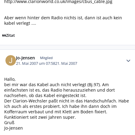
http://www.clarionworld.co.uk/images/cbus_cable.jpg
Aber wenn hinter dem Radio nichts ist, dann ist auch kein
kabel verlegt ....
Zitat
Autor-Statistiken
Jo-Jensen
Mitglied
21. Mai 2007 um 07:58
21. Mai 2007
Hallo,
bei mir war das Kabel auch nicht verlegt (Bj.97). Am
einfachsten ist es, das Radio herauszuziehen und dort
nachsehen, ob das Kabel eingesteckt ist.
Der Clarion-Wechsler paßt nicht in das Handschuhfach. Habe
ich auch als erstes probiert. Ich habe ihn dann doch im
Kofferraum verbaut und mit Klett am Boden fixiert.
Funktioniert seit zwei Jahren super.
Gruß
Jo-Jensen