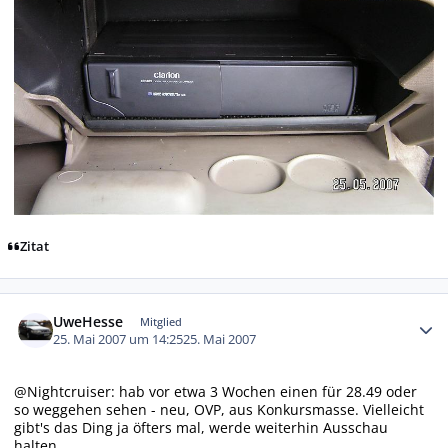
Zitat
Autor-Statistiken
UweHesse
Mitglied
25. Mai 2007 um 14:25
25. Mai 2007
@Nightcruiser: hab vor etwa 3 Wochen einen für 28.49 oder
so weggehen sehen - neu, OVP, aus Konkursmasse. Vielleicht
gibt's das Ding ja öfters mal, werde weiterhin Ausschau
halten...