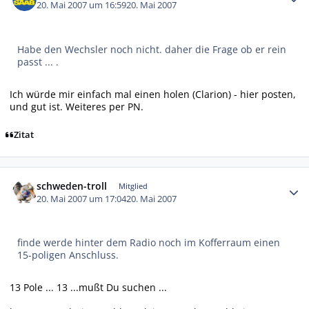
20. Mai 2007 um 16:59
20. Mai 2007
Habe den Wechsler noch nicht. daher die Frage ob er rein
passt ... .
Ich würde mir einfach mal einen holen (Clarion) - hier posten,
und gut ist. Weiteres per PN.
Zitat
Autor-Statistiken
schweden-troll
Mitglied
20. Mai 2007 um 17:04
20. Mai 2007
finde werde hinter dem Radio noch im Kofferraum einen
15-poligen Anschluss.
13 Pole ... 13 ...mußt Du suchen ...