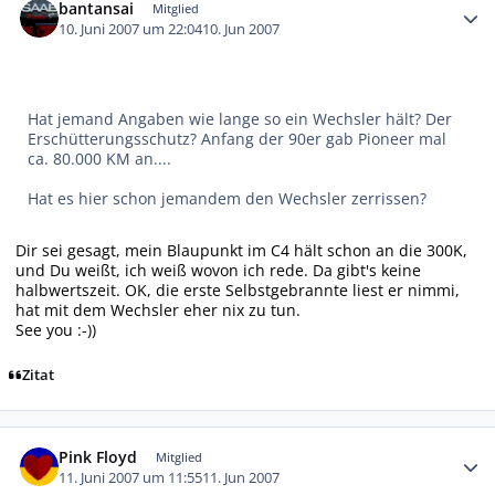
bantansai
Mitglied
10. Juni 2007 um 22:04
10. Jun 2007
Hat jemand Angaben wie lange so ein Wechsler hält? Der
Erschütterungsschutz? Anfang der 90er gab Pioneer mal
ca. 80.000 KM an....
Hat es hier schon jemandem den Wechsler zerrissen?
Dir sei gesagt, mein Blaupunkt im C4 hält schon an die 300K,
und Du weißt, ich weiß wovon ich rede. Da gibt's keine
halbwertszeit. OK, die erste Selbstgebrannte liest er nimmi,
hat mit dem Wechsler eher nix zu tun.
See you :-))
Zitat
Autor-Statistiken
Pink Floyd
Mitglied
11. Juni 2007 um 11:55
11. Jun 2007