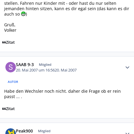
stellen. Fahren nur Kinder mit - oder hast du nur selten
jemanden hinten sitzen, kann es dir egal sein (das kann es dir
auch so
)
Gruß,
Volker
Zitat
Autor-Statistiken
SAAB 9-3
Mitglied
20. Mai 2007 um 16:56
20. Mai 2007
AUTOR
Habe den Wechsler noch nicht. daher die Frage ob er rein
passt ... .
Zitat
Autor-Statistiken
Peak900
Mitglied