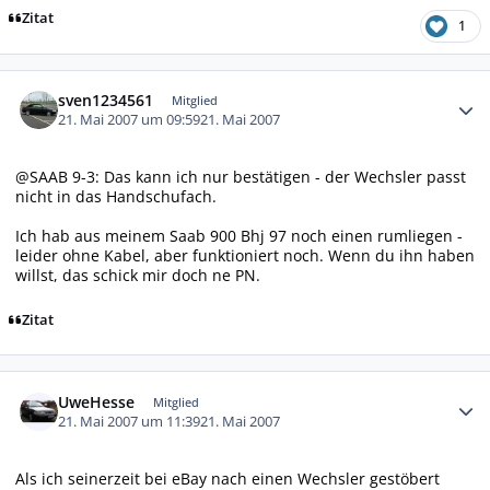
Zitat
1
Autor-Statistiken
sven1234561
Mitglied
21. Mai 2007 um 09:59
21. Mai 2007
@SAAB 9-3: Das kann ich nur bestätigen - der Wechsler passt
nicht in das Handschufach.
Ich hab aus meinem Saab 900 Bhj 97 noch einen rumliegen -
leider ohne Kabel, aber funktioniert noch. Wenn du ihn haben
willst, das schick mir doch ne PN.
Zitat
Autor-Statistiken
UweHesse
Mitglied
21. Mai 2007 um 11:39
21. Mai 2007
Als ich seinerzeit bei eBay nach einen Wechsler gestöbert