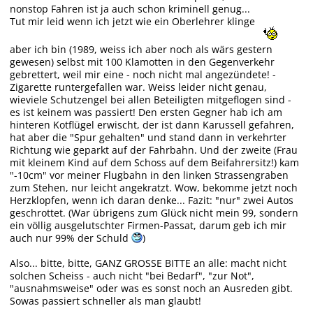
nonstop Fahren ist ja auch schon kriminell genug...
Tut mir leid wenn ich jetzt wie ein Oberlehrer klinge
aber ich bin (1989, weiss ich aber noch als wärs gestern
gewesen) selbst mit 100 Klamotten in den Gegenverkehr
gebrettert, weil mir eine - noch nicht mal angezündete! -
Zigarette runtergefallen war. Weiss leider nicht genau,
wieviele Schutzengel bei allen Beteiligten mitgeflogen sind -
es ist keinem was passiert! Den ersten Gegner hab ich am
hinteren Kotflügel erwischt, der ist dann Karussell gefahren,
hat aber die "Spur gehalten" und stand dann in verkehrter
Richtung wie geparkt auf der Fahrbahn. Und der zweite (Frau
mit kleinem Kind auf dem Schoss auf dem Beifahrersitz!) kam
"-10cm" vor meiner Flugbahn in den linken Strassengraben
zum Stehen, nur leicht angekratzt. Wow, bekomme jetzt noch
Herzklopfen, wenn ich daran denke... Fazit: "nur" zwei Autos
geschrottet. (War übrigens zum Glück nicht mein 99, sondern
ein völlig ausgelutschter Firmen-Passat, darum geb ich mir
auch nur 99% der Schuld
)
Also... bitte, bitte, GANZ GROSSE BITTE an alle: macht nicht
solchen Scheiss - auch nicht "bei Bedarf", "zur Not",
"ausnahmsweise" oder was es sonst noch an Ausreden gibt.
Sowas passiert schneller als man glaubt!